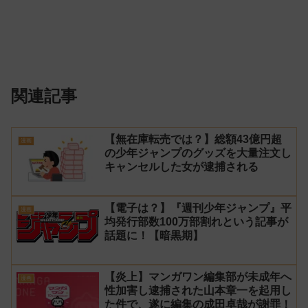
関連記事
【無在庫転売では？】総額43億円超
漫画
の少年ジャンプのグッズを大量注文し
キャンセルした女が逮捕される
【電子は？】『週刊少年ジャンプ』平
漫画
均発行部数100万部割れという記事が
話題に！【暗黒期】
【炎上】マンガワン編集部が未成年へ
漫画
性加害し逮捕された山本章一を起用し
た件で、遂に編集の成田卓哉が謝罪！