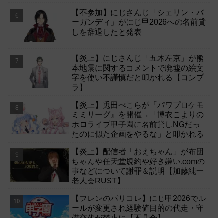
【不参加】にじさんじ「シェリン・バ
ーガンディ」がにじ甲2026への名前貸
しを辞退したと発表
【炎上】にじさんじ「五木左京」が熊
本地震に関するコメントで廃墟の絵文
字を使い不謹慎だと叩かれる【コンプ
ラ】
【炎上】兎田ぺこらが『パワプロケモ
ミミリーグ』を開催→「博衣こよりの
ホロライブ甲子園に名前貸しNGだっ
たのに似た企画をやるな」と叩かれる
【炎上】配信者「おえちゃん」が布団
ちゃんや任天堂規約や好き嫌い.comの
事などについて謝罪＆説明【加藤純一
老人会RUST】
【フレンのパリコレ】にじ甲2026でル
ールが変更され経験値目的の代走・守
備交代が禁止に【不具合】