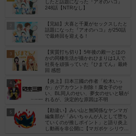
したと話題になった『アオのハコ』
248話【NTRなし】
【完結】大喜と千夏がセックスしたと
話題になった『アオのハコ』が250話
で最終回を迎える！
【実質打ち切り】5年後の殿一とほの
かの同棲生活が描かれひまりは1人で
社長を頑張っていた『ひまてん』最終
回 感想
【炎上】日本三國の作者「松木いっ
か」がアカウント削除！腐女子のせ
い、BL同人のせい、夢女のせいと騒が
れるが、決定的な原因は不明
【勘違い】みい山と無関係なヤンマガ
編集部が「みいちゃんが人として堕ち
ていくのが推しポイント」と語り炎上
し動画を非公開に【マガポケ シリウ
ス】