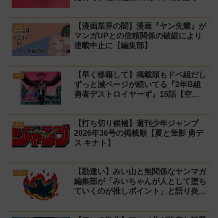
【漫画業界の闇】漫画『ヤン先輩』が
漫画
マンガUPとの信頼関係の破綻により
連載中止に【編集部】
【早く移籍して】掲載順もドベ組だし
漫画
ずっと減ページが続いてる『2年B組
勇者デストロイヤーず』15話【空
知】
【打ち切り候補】週刊少年ジャンプ
漫画
2026年36号の掲載順【夏と蛍影 勇デ
ス キナト】
【勘違い】みい山と無関係なヤンマガ
アニメ
編集部が「みいちゃんが人として堕ち
ていくのが推しポイント」と語り炎上
し動画を非公開に【マガポケ シリウ
ス】