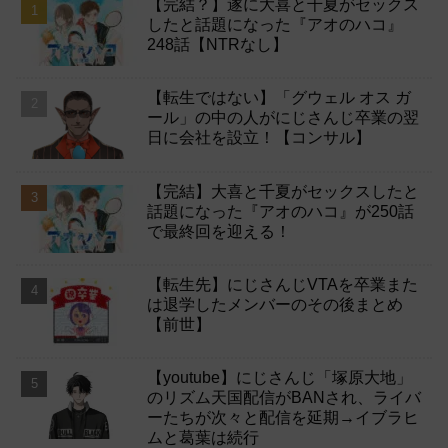
【完結？】遂に大喜と千夏がセックス
したと話題になった『アオのハコ』
248話【NTRなし】
【転生ではない】「グウェル オス ガ
ール」の中の人がにじさんじ卒業の翌
日に会社を設立！【コンサル】
【完結】大喜と千夏がセックスしたと
話題になった『アオのハコ』が250話
で最終回を迎える！
【転生先】にじさんじVTAを卒業また
は退学したメンバーのその後まとめ
【前世】
【youtube】にじさんじ「塚原大地」
のリズム天国配信がBANされ、ライバ
ーたちが次々と配信を延期→イブラヒ
ムと葛葉は続行