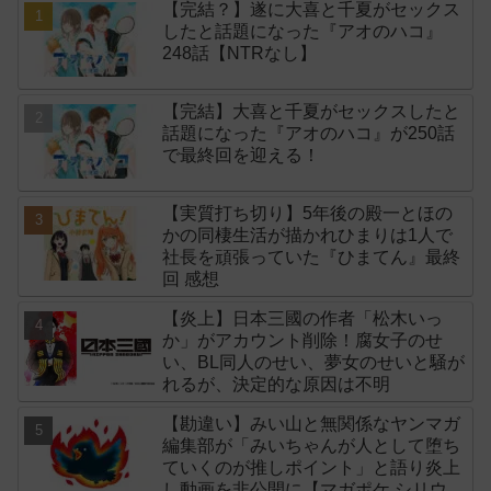
【完結？】遂に大喜と千夏がセックス
したと話題になった『アオのハコ』
248話【NTRなし】
【完結】大喜と千夏がセックスしたと
話題になった『アオのハコ』が250話
で最終回を迎える！
【実質打ち切り】5年後の殿一とほの
かの同棲生活が描かれひまりは1人で
社長を頑張っていた『ひまてん』最終
回 感想
【炎上】日本三國の作者「松木いっ
か」がアカウント削除！腐女子のせ
い、BL同人のせい、夢女のせいと騒が
れるが、決定的な原因は不明
【勘違い】みい山と無関係なヤンマガ
編集部が「みいちゃんが人として堕ち
ていくのが推しポイント」と語り炎上
し動画を非公開に【マガポケ シリウ