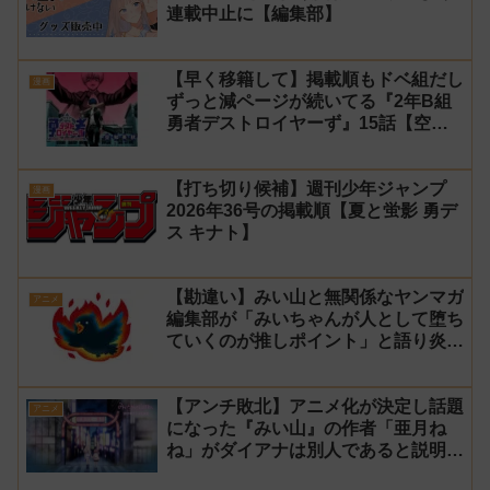
連載中止に【編集部】
【早く移籍して】掲載順もドベ組だし
漫画
ずっと減ページが続いてる『2年B組
勇者デストロイヤーず』15話【空
知】
【打ち切り候補】週刊少年ジャンプ
漫画
2026年36号の掲載順【夏と蛍影 勇デ
ス キナト】
【勘違い】みい山と無関係なヤンマガ
アニメ
編集部が「みいちゃんが人として堕ち
ていくのが推しポイント」と語り炎上
し動画を非公開に【マガポケ シリウ
ス】
【アンチ敗北】アニメ化が決定し話題
アニメ
になった『みい山』の作者「亜月ね
ね」がダイアナは別人であると説明し
炎上