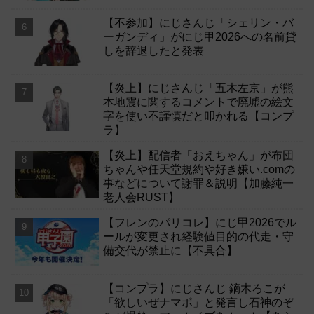
【不参加】にじさんじ「シェリン・バ
ーガンディ」がにじ甲2026への名前貸
しを辞退したと発表
【炎上】にじさんじ「五木左京」が熊
本地震に関するコメントで廃墟の絵文
字を使い不謹慎だと叩かれる【コンプ
ラ】
【炎上】配信者「おえちゃん」が布団
ちゃんや任天堂規約や好き嫌い.comの
事などについて謝罪＆説明【加藤純一
老人会RUST】
【フレンのパリコレ】にじ甲2026でル
ールが変更され経験値目的の代走・守
備交代が禁止に【不具合】
【コンプラ】にじさんじ 鏑木ろこが
「欲しいぜナマポ」と発言し石神のぞ