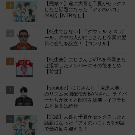
【完結？】遂に大喜と千夏がセックス
したと話題になった『アオのハコ』
248話【NTRなし】
【転生ではない】「グウェル オス ガ
ール」の中の人がにじさんじ卒業の翌
日に会社を設立！【コンサル】
【転生先】にじさんじVTAを卒業また
は退学したメンバーのその後まとめ
【前世】
【youtube】にじさんじ「塚原大地」
のリズム天国配信がBANされ、ライバ
ーたちが次々と配信を延期→イブラヒ
ムと葛葉は続行
【完結】大喜と千夏がセックスしたと
話題になった『アオのハコ』が250話
で最終回を迎える！