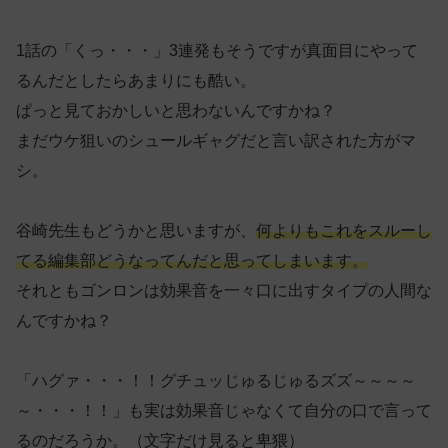
1話の「くっ・・・」3連発もそうですが真面目にやって
るんだとしたらあまりにも酷い。
ぱっと見ておかしいと思わないんですかね？
まだウケ狙いのシュールギャグだと言い訳された方がマ
シ。
谷崎先生もどうかと思いますが、
何よりもこれをスルーし
てる編集部どうなってんだと思ってしまいます。
それともゴンロンは効果音を一々口に出すタイプの人間な
んですかね？
「ハグァ・・・！！グチュッじゅるじゅるズズ～～～～
～・・・！！」も実は効果音じゃなくて自分の口で言って
るのだろうか。（文字だけ見ると卑猥）