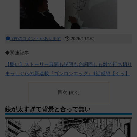
7件のコメントがあります
（
2025/11/16）
◆関連記事
【酷い】ストーリー展開も説明も台詞回しも雑で打ち切り
まっしぐらの新連載『ゴンロンエッグ』1話感想【くッ】
目次
線が太すぎて背景と合って無い