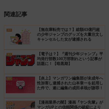
関連記事
【無在庫転売では？】総額43億円超
漫画
の少年ジャンプのグッズを大量注文し
キャンセルした女が逮捕される
【電子は？】『週刊少年ジャンプ』平
漫画
均発行部数100万部割れという記事が
話題に！【暗黒期】
【炎上】マンガワン編集部が未成年へ
漫画
性加害し逮捕された山本章一を起用し
た件で、遂に編集の成田卓哉が謝罪！
【漫画業界の闇】漫画『ヤン先輩』が
漫画
マンガUPとの信頼関係の破綻により