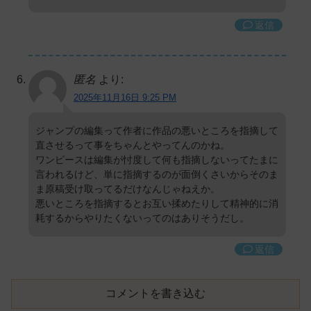
返信
匿名
より:
2025年11月16日 9:25 PM
ジャンプの編集って作者に作品の悪いところを指摘して
直させるって事をちゃんとやってんのかね。
ワンピースは編集が忖度して何も指摘しないってたまに
言われるけど、単に指摘するのが面倒くさいからそのま
ま原稿受け取ってるだけなんじゃねえか。
悪いところを指摘するとお互い揉めたりして精神的に消
耗するからやりたくないってのはありそうだし。
返信
コメントを書き込む