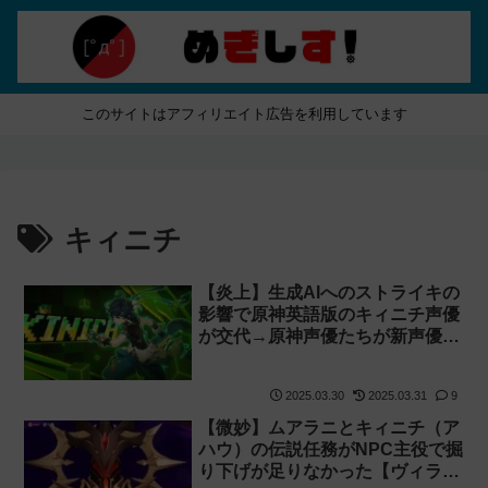
このサイトはアフィリエイト広告を利用しています
キィニチ
【炎上】生成AIへのストライキの
影響で原神英語版のキィニチ声優
が交代→原神声優たちが新声優を
叩く！
2025.03.30
2025.03.31
9
【微妙】ムアラニとキィニチ（ア
ハウ）の伝説任務がNPC主役で掘
り下げが足りなかった【ヴィラン