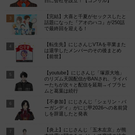
日に会社を設立！【コンサル】
【完結】大喜と千夏がセックスしたと
話題になった『アオのハコ』が250話
で最終回を迎える！
【転生先】にじさんじVTAを卒業また
は退学したメンバーのその後まとめ
【前世】
【youtube】にじさんじ「塚原大地」
のリズム天国配信がBANされ、ライバ
ーたちが次々と配信を延期→イブラヒ
ムと葛葉は続行
【不参加】にじさんじ「シェリン・バ
ーガンディ」がにじ甲2026への名前貸
しを辞退したと発表
【炎上】にじさんじ「五木左京」が熊