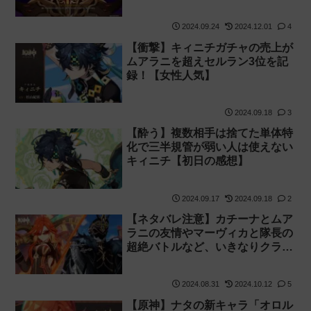
ドラ 淵上】
2024.09.24
2024.12.01
4
【衝撃】キィニチガチャの売上が
ムアラニを超えセルラン3位を記
録！【女性人気】
2024.09.18
3
【酔う】複数相手は捨てた単体特
化で三半規管が弱い人は使えない
キィニチ【初日の感想】
2024.09.17
2024.09.18
2
【ネタバレ注意】カチーナとムア
ラニの友情やマーヴィカと隊長の
超絶バトルなど、いきなりクライ
マックスだった魔神任務第5章第1
幕と第2幕の感想
2024.08.31
2024.10.12
5
【原神】ナタの新キャラ「オロル