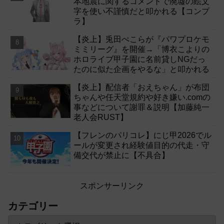
本地震に関するコメントで廃墟の絵文
字を使い不謹慎だと叩かれる【コンプ
ラ】
【炎上】兎田ぺこらが『パワプロケモ
ミミリーグ』を開催→「博衣こよりの
ホロライブ甲子園に名前貸しNGだっ
たのに似た企画をやるな」と叩かれる
【炎上】配信者「おえちゃん」が布団
ちゃんや任天堂規約や好き嫌い.comの
事などについて謝罪＆説明【加藤純一
老人会RUST】
【フレンのパリコレ】にじ甲2026でル
ールが変更され経験値目的の代走・守
備交代が禁止に【不具合】
スポンサーリンク
カテゴリー