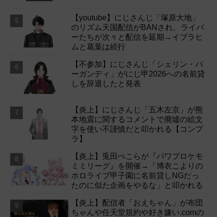
【youtube】にじさんじ「塚原大地」
のリズム天国配信がBANされ、ライバ
ーたちが次々と配信を延期→イブラヒ
ムと葛葉は続行
【不参加】にじさんじ「シェリン・バ
ーガンディ」がにじ甲2026への名前貸
しを辞退したと発表
【炎上】にじさんじ「五木左京」が熊
本地震に関するコメントで廃墟の絵文
字を使い不謹慎だと叩かれる【コンプ
ラ】
【炎上】兎田ぺこらが『パワプロケモ
ミミリーグ』を開催→「博衣こよりの
ホロライブ甲子園に名前貸しNGだっ
たのに似た企画をやるな」と叩かれる
【炎上】配信者「おえちゃん」が布団
ちゃんや任天堂規約や好き嫌い.comの