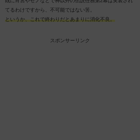
既に宵宮やセノなどで神以外の伝説任務第2幕は実装され
てるわけですから、不可能ではない筈。
というか、これで終わりだとあまりに消化不良。
スポンサーリンク