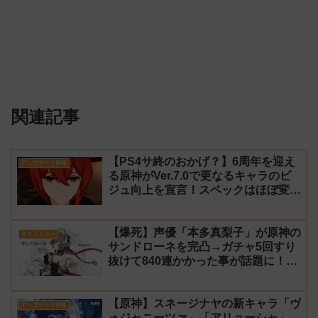
関連記事
【PS4サ終のおかげ？】6周年を迎え
アップデート情報
る原神がVer.7.0で更なるキャラのビ
ジュ向上を宣言！スペックはほぼ変わ
らず【過去キャラ ディルック】
【爆死】声優「本多真梨子」が原神の
キャラクター
サンドローネを完凸→ガチャ5回すり
抜けて840連かかった事が話題に！
【同接】
【原神】スネージナヤの新キャラ「ヴ
アップデート情報
ォジャニーツァ」「アリョーシャ」