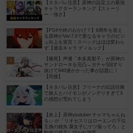
【ネタバレ注意】原神の設定上の最強
キャラクターランキング【ストーリ
ー・強さ】
【PS4サ終のおかげ？】6周年を迎え
る原神がVer.7.0で更なるキャラのビジ
ュ向上を宣言！スペックはほぼ変わら
ず【過去キャラ ディルック】
【爆死】声優「本多真梨子」が原神の
サンドローネを完凸→ガチャ5回すり
抜けて840連かかった事が話題に！
【同接】
【ネタバレ注意】フリーナの伝説任務
で旅人とパイモンがノンデリすぎてX
の感想が荒れてしまう
【炎上】原神youtuber チャマちゃんね
るぃ が「リオセスリはローエンの下位
互換の雑魚 腐女子にケツ振ってろ」と
動画で発言し叩かれ謝罪