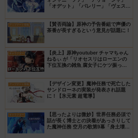
「オデット」「バレリー」「ヴェス
ナ」「ダニカ」「ノイ」「ミティヤ」
「アナスターシャ・フョードロヴナ・
【賛否両論】原神の予告番組で声優の
スネージナヤ」が一斉に発表！【声優
アップデート情報
茶番が長すぎるという意見が話題に！
氷神 第10位】
【炎上】原神youtuber チャマちゃん
キャラクター
ねるぃ が「リオセスリはローエンの
下位互換の雑魚 腐女子にケツ振って
ろ」と動画で発言し叩かれ謝罪
【デザイン変更】魔神任務で死亡した
アップデート情報
サンドローネの実装が発表され話題
に！【氷元素 超電導】
【思ったよりは微妙】世界任務必須で
キャラクター
話が長く博士との決着があっさりして
た魔神任務 空月の歌第9幕「身土壊
空、五蘊識転」第10幕「虚空劫灰の