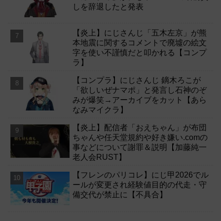
しを辞退したと発表
【炎上】にじさんじ「五木左京」が熊
本地震に関するコメントで廃墟の絵文
字を使い不謹慎だと叩かれる【コンプ
ラ】
【コンプラ】にじさんじ 鏑木ろこが
「欲しいぜナマポ」と発言し石神のぞ
みが爆笑→アーカイブをカット【あら
なみマイクラ】
【炎上】配信者「おえちゃん」が布団
ちゃんや任天堂規約や好き嫌い.comの
事などについて謝罪＆説明【加藤純一
老人会RUST】
【フレンのパリコレ】にじ甲2026でル
ールが変更され経験値目的の代走・守
備交代が禁止に【不具合】