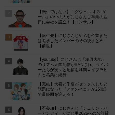
【転生ではない】「グウェル オス ガ
ール」の中の人がにじさんじ卒業の翌
日に会社を設立！【コンサル】
【転生先】にじさんじVTAを卒業また
は退学したメンバーのその後まとめ
【前世】
【youtube】にじさんじ「塚原大地」
のリズム天国配信がBANされ、ライバ
ーたちが次々と配信を延期→イブラヒ
ムと葛葉は続行
【完結】大喜と千夏がセックスしたと
話題になった『アオのハコ』が250話
で最終回を迎える！
【不参加】にじさんじ「シェリン・バ
ーガンディ」がにじ甲2026への名前貸