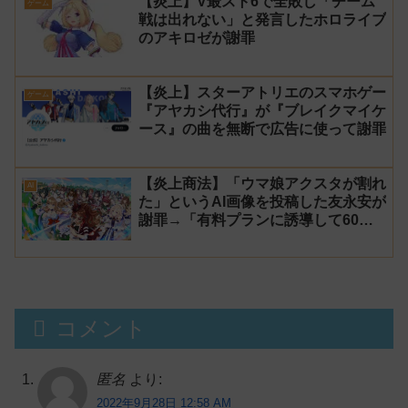
【炎上】V最スト6で全敗し「チーム
ゲーム
戦は出れない」と発言したホロライブ
のアキロゼが謝罪
【炎上】スターアトリエのスマホゲー
ゲーム
『アヤカシ代行』が『ブレイクマイケ
ース』の曲を無断で広告に使って謝罪
【炎上商法】「ウマ娘アクスタが割れ
AI
た」というAI画像を投稿した友永安が
謝罪→「有料プランに誘導して60万
円儲かった」と発言し規約違反のウマ
娘エロイラストをリポスト！
コメント
匿名
より:
2022年9月28日 12:58 AM