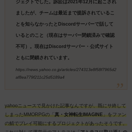
ジェクトでした。訴訟は2021年12月に起こされ
ましたが、チームは最近まで提訴されているこ
とを知らなかったとDiscordサーバーで話して
いるとのこと（現在はサーバー閉鎖済みで確認
不可）。現在はDiscordサーバー・公式サイト
ともに閉鎖されています。
https://news.yahoo.co.jp/articles/274313e8f58f7965d2
af8ea779f211c25d5189a4
yahooニュースで見かけた記事なんですが、既にサ終して
しまったMMORPGの「
真・女神転生IMAGINE
」をファン
の鯖でプレイ可能にするプロジェクトがあったそうです。