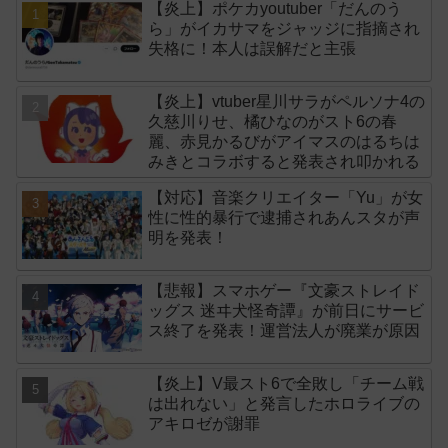
【炎上】ポケカyoutuber「だんのう
ら」がイカサマをジャッジに指摘され
失格に！本人は誤解だと主張
【炎上】vtuber星川サラがペルソナ4の
久慈川りせ、橘ひなのがスト6の春
麗、赤見かるびがアイマスのはるちは
みきとコラボすると発表され叩かれる
【対応】音楽クリエイター「Yu」が女
性に性的暴行で逮捕されあんスタが声
明を発表！
【悲報】スマホゲー『文豪ストレイド
ッグス 迷ヰ犬怪奇譚』が前日にサービ
ス終了を発表！運営法人が廃業が原因
【炎上】V最スト6で全敗し「チーム戦
は出れない」と発言したホロライブの
アキロゼが謝罪