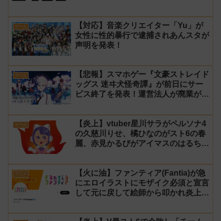
トツーの松山洋が少年ジャンプ公式に
ブロックされてしまう
【対応】音楽クリエイター「Yu」が
ゲーム
女性に性的暴行で逮捕されあんスタが
声明を発表！
【悲報】スマホゲー『文豪ストレイド
ゲーム
ッグス 迷ヰ犬怪奇譚』が前日にサー
ビス終了を発表！運営法人が廃業が原
因
【炎上】vtuber星川サラがペルソナ4
ゲーム
の久慈川りせ、橘ひなのがスト6の春
麗、赤見かるびがアイマスのはるちは
みきとコラボすると発表され叩かれる
【火に油】ファンティア(Fantia)が急
アニメ
にエロイラストにモザイク必須と宣言
して元に戻して絵師から叩かれ炎上し
た件について長文で言い訳！【警察】