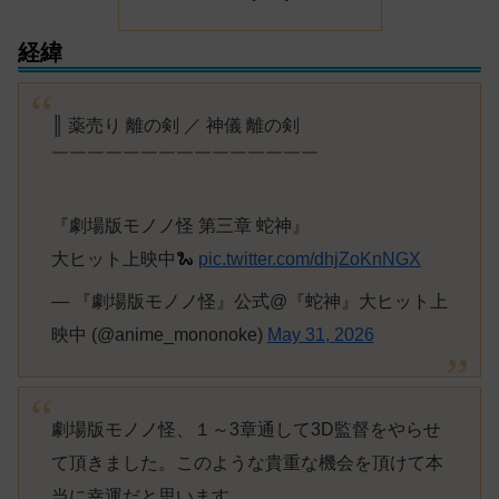
経緯
║ 薬売り 離の剣 ／ 神儀 離の剣
￣￣￣￣￣￣￣￣￣￣￣￣￣￣￣
『劇場版モノノ怪 第三章 蛇神』
大ヒット上映中🐍
pic.twitter.com/dhjZoKnNGX
— 『劇場版モノノ怪』公式@『蛇神』大ヒット上
映中 (@anime_mononoke)
May 31, 2026
劇場版モノノ怪、１～3章通して3D監督をやらせ
て頂きました。このような貴重な機会を頂けて本
当に幸運だと思います。