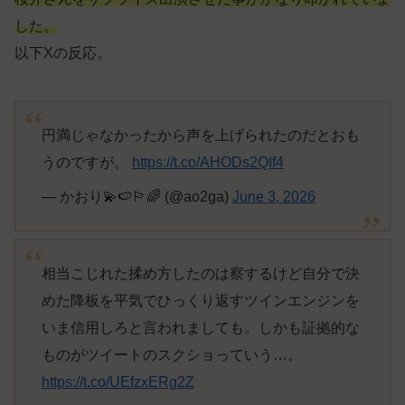
した。
以下Xの反応。
円満じゃなかったから声を上げられたのだとおも
うのですが。
https://t.co/AHODs2QIf4
— かおり💫🍉🏳️‍🌈 (@ao2ga)
June 3, 2026
相当こじれた揉め方したのは察するけど自分で決
めた降板を平気でひっくり返すツインエンジンを
いま信用しろと言われましても。しかも証拠的な
ものがツイートのスクショっていう…。
https://t.co/UEfzxERg2Z