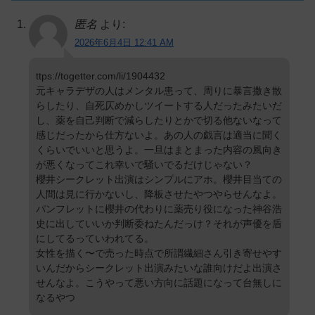
匿名
より:
2026年6月4日 12:41 AM
ttps://togetter.com/li/1904432
元キャラデザの人はメンタル患って、周りに暴言撒き散
らしたり、自死仄めかしツイートする人だったみたいだ
し、薬を自己判断で減らしたりとかで切る他ないなって
感じだったから仕方ないよ。あの人の戯言は適当に聞く
くらいでいいと思うよ。一旦はまとまった内容の風向き
が悪くなってこれ幸いで騒いでるだけじゃない？
櫻井シークレット出演はシンプルにアホ。櫻井目当ての
人間は見に行かないし、降板させたやつやらせんなよ。
パンフレットに櫻井の代わりに薬売り役になった神谷浩
史に出していいか判断委ねたんだっけ？それが声優を盾
にしてるっていわれてる。
女性を描く〜で売った時点で所謂繊細さん引き寄せやす
いんだからシークレット出演みたいな誰向けだよ出演さ
せんなよ。こうやって悪い方向に話題になって台無しに
なるやつ