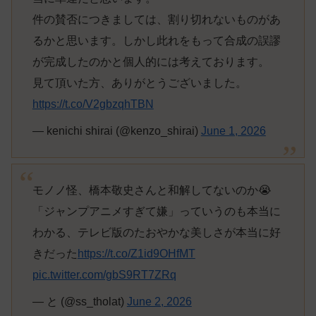
件の賛否につきましては、割り切れないものがあ
るかと思います。しかし此れをもって合成の誤謬
が完成したのかと個人的には考えております。
見て頂いた方、ありがとうございました。
https://t.co/V2gbzqhTBN
— kenichi shirai (@kenzo_shirai)
June 1, 2026
モノノ怪、橋本敬史さんと和解してないのか😭
「ジャンプアニメすぎて嫌」っていうのも本当に
わかる、テレビ版のたおやかな美しさが本当に好
きだった
https://t.co/Z1id9OHfMT
pic.twitter.com/gbS9RT7ZRq
— と (@ss_tholat)
June 2, 2026