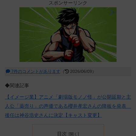
スポンサーリンク
7件のコメントがあります
（
2026/06/09）
◆関連記事
【イメージ業】アニメ「劇場版モノノ怪」が公開延期と主
人公「薬売り」の声優である櫻井孝宏さんの降板を発表
後任は神谷浩史さんに決定【キャスト変更】
目次