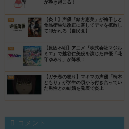
が巻き起こる！
【炎上】声優「緒方恵美」が梅干しと
声優
食品衛生法改正に関してデマを拡散し
て叩かれる【自民党】
【原因不明】アニメ『株式会社マジル
声優
ミエ』で越谷仁美役を演じた声優「花
守ゆみり」が降板！
【ガチ恋の怒り】マキマの声優「楠木
声優
ともり」が学生の頃から付き合ってい
た男性との結婚を発表で炎上
コメント