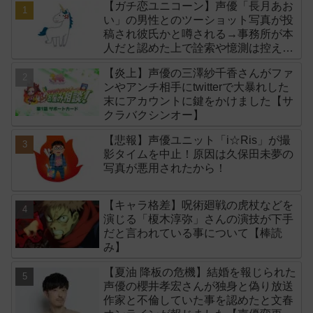
【ガチ恋ユニコーン】声優「長月あお
い」の男性とのツーショット写真が投
稿され彼氏かと噂される→事務所が本
人だと認めた上で詮索や憶測は控える
よう注意喚起！
【炎上】声優の三澤紗千香さんがファ
ンやアンチ相手にtwitterで大暴れした
末にアカウントに鍵をかけました【サ
クラバクシンオー】
【悲報】声優ユニット「i☆Ris」が撮
影タイムを中止！原因は久保田未夢の
写真が悪用されたから！
【キャラ格差】呪術廻戦の虎杖などを
演じる「榎木淳弥」さんの演技が下手
だと言われている事について【棒読
み】
【夏油 降板の危機】結婚を報じられた
声優の櫻井孝宏さんが独身と偽り放送
作家と不倫していた事を認めたと文春