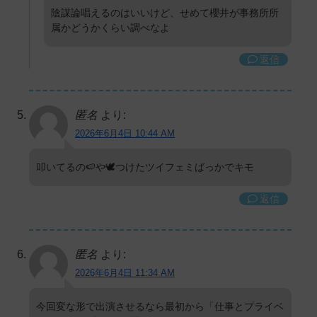
陰謀論唱えるのはいいけど、せめて櫻井が事務所所
属かどうかくらい調べなよ
返信
匿名
より:
2026年6月4日 10:44 AM
叩いてるの🍉や🕊️つけたツイフェミばっかでキモ
返信
匿名
より:
2026年6月4日 11:34 AM
今回変な形で出演させるなら最初から「仕事とプライベ