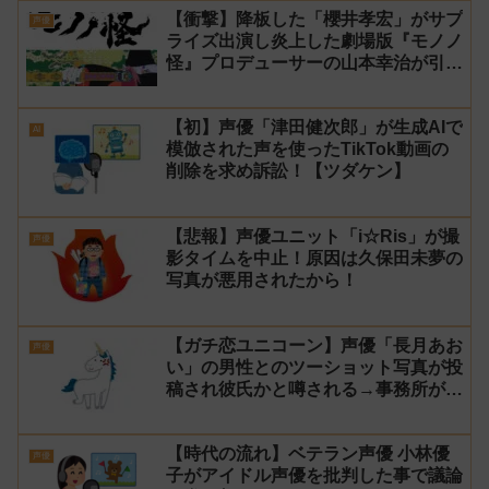
【衝撃】降板した「櫻井孝宏」がサプ
声優
ライズ出演し炎上した劇場版『モノノ
怪』プロデューサーの山本幸治が引
退！
【初】声優「津田健次郎」が生成AIで
AI
模倣された声を使ったTikTok動画の
削除を求め訴訟！【ツダケン】
【悲報】声優ユニット「i☆Ris」が撮
声優
影タイムを中止！原因は久保田未夢の
写真が悪用されたから！
【ガチ恋ユニコーン】声優「長月あお
声優
い」の男性とのツーショット写真が投
稿され彼氏かと噂される→事務所が本
人だと認めた上で詮索や憶測は控える
よう注意喚起！
【時代の流れ】ベテラン声優 小林優
声優
子がアイドル声優を批判した事で議論