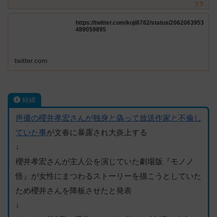
https://twitter.com/koji8782/status/2062063953
489059895
twitter.com
経緯
声優の櫻井孝宏さんが独身と偽って放送作家と不倫し
ていた事
が文春に暴露され大炎上する
↓
櫻井孝宏さんが主人公を演じていた劇場版『モノノ
怪』が女性にまつわるストーリーを描こうとしていた
ため櫻井さんを降板させたと発表
↓