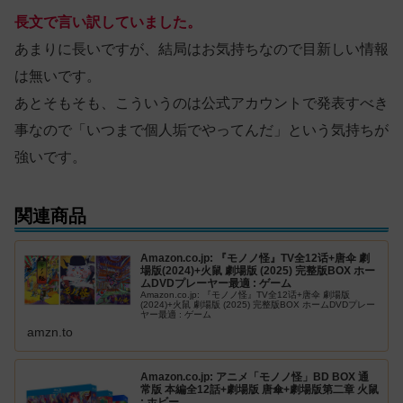
長文で言い訳していました。
あまりに長いですが、結局はお気持ちなので目新しい情報
は無いです。
あとそもそも、こういうのは公式アカウントで発表すべき
事なので「いつまで個人垢でやってんだ」という気持ちが
強いです。
関連商品
Amazon.co.jp: 『モノノ怪』TV全12话+唐伞 劇
場版(2024)+火鼠‎ 劇場版 (2025) 完整版BOX ホー
ムDVDプレーヤー最適 : ゲーム
Amazon.co.jp: 『モノノ怪』TV全12话+唐伞 劇場版
(2024)+火鼠‎ 劇場版 (2025) 完整版BOX ホームDVDプレー
ヤー最適 : ゲーム
amzn.to
Amazon.co.jp: アニメ「モノノ怪」BD BOX 通
常版 本編全12話+劇場版 唐傘+劇場版第二章 火鼠
: ホビー