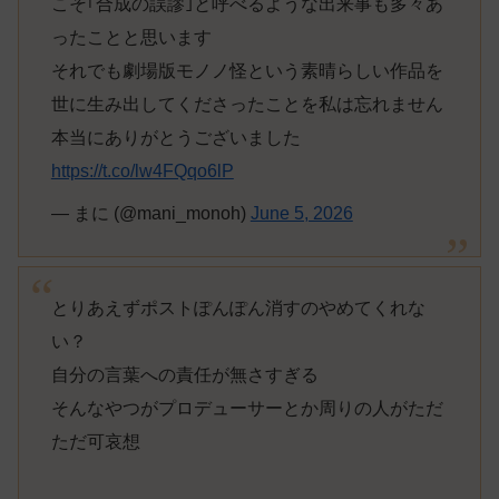
こそ｢合成の誤謬｣と呼べるような出来事も多々あ
ったことと思います
それでも劇場版モノノ怪という素晴らしい作品を
世に生み出してくださったことを私は忘れません
本当にありがとうございました
https://t.co/lw4FQqo6lP
— まに (@mani_monoh)
June 5, 2026
とりあえずポストぽんぽん消すのやめてくれな
い？
自分の言葉への責任が無さすぎる
そんなやつがプロデューサーとか周りの人がただ
ただ可哀想