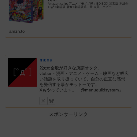
Amazon.co.jp: アニメ「モノノ怪」BD BOX 通常版 本編全
12話+劇場版 唐傘+劇場版第二章 火鼠 : ホビー
amzn.to
menu
2次元全般が好きな所謂オタク。
vtuber・漫画・アニメ・ゲーム・映画など幅広
い話題を取り扱っていて、自分の正直な感想
を発信する事がモットーです。
Xもやっています。「@menuguildsystem」
スポンサーリンク