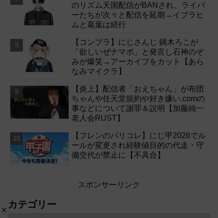
のリズム天国配信がBANされ、ライバ
ーたちが次々と配信を延期→イブラヒ
ムと葛葉は続行
【コンプラ】にじさんじ 鏑木ろこが
「欲しいぜナマポ」と発言し石神のぞ
みが爆笑→アーカイブをカット【あら
なみマイクラ】
【炎上】配信者「おえちゃん」が布団
ちゃんや任天堂規約や好き嫌い.comの
事などについて謝罪＆説明【加藤純一
老人会RUST】
【フレンのパリコレ】にじ甲2026でル
ールが変更され経験値目的の代走・守
備交代が禁止に【不具合】
スポンサーリンク
カテゴリー