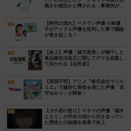
稿され彼氏かと噂される→事務所が本
人だと認めた上で詮索や憶測は控える
よう注意喚起！
【時代の流れ】ベテラン声優 小林優
声優
子がアイドル声優を批判した事で議論
が巻き起こる！
【炎上】声優「緒方恵美」が梅干しと
声優
食品衛生法改正に関してデマを拡散し
て叩かれる【自民党】
【原因不明】アニメ『株式会社マジル
声優
ミエ』で越谷仁美役を演じた声優「花
守ゆみり」が降板！
【ガチ恋の怒り】マキマの声優「楠木
声優
ともり」が学生の頃から付き合ってい
た男性との結婚を発表で炎上