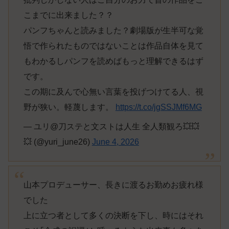
こまでに出来ました？？
パンフちゃんと読みました？劇場版が生半可な覚
悟で作られたものではないことは作品自体を見て
もわかるしパンフを読めばもっと理解できるはず
です。
この期に及んで心無い言葉を投げつけてる人、視
野が狭い。軽蔑します。
https://t.co/jgSSJMf6MG
— ユリ@刀ステと文ストは人生 全人類観ろ💥💥
💥 (@yuri_june26)
June 4, 2026
山本プロデューサー、長きに渡るお勤めお疲れ様
でした
上に立つ者として多くの決断を下し、時にはそれ