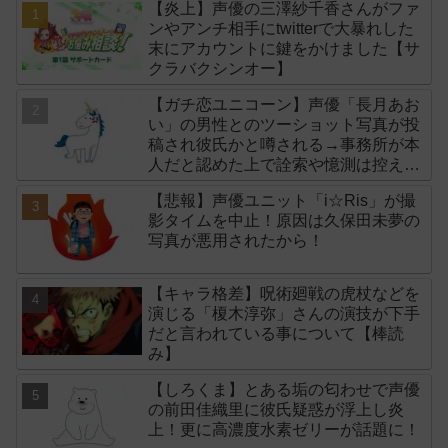
【炎上】声優の三澤紗千香さんがファ
ンやアンチ相手にtwitterで大暴れした
末にアカウントに鍵をかけました【サ
クラバクシンオー】
【ガチ恋ユニコーン】声優「長月あお
い」の男性とのツーショット写真が投
稿され彼氏かと噂される→事務所が本
人だと認めた上で詮索や憶測は控える
よう注意喚起！
【悲報】声優ユニット「i☆Ris」が撮
影タイムを中止！原因は久保田未夢の
写真が悪用されたから！
【キャラ格差】呪術廻戦の虎杖などを
演じる「榎木淳弥」さんの演技が下手
だと言われている事について【棒読
み】
【しろくま】とある垢の匂わせで声優
の前田佳織里に彼氏疑惑が浮上し炎
上！更に高濃度水素ゼリーが話題に！