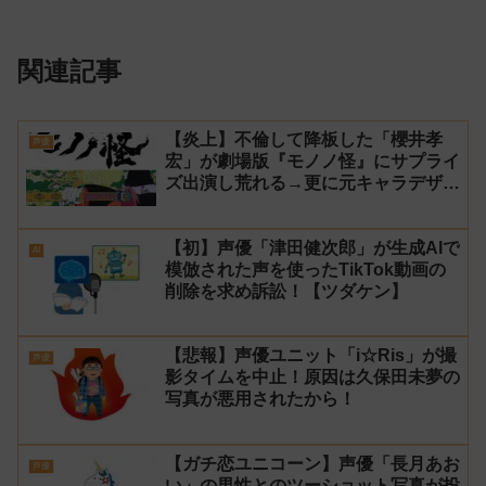
関連記事
【炎上】不倫して降板した「櫻井孝
声優
宏」が劇場版『モノノ怪』にサプライ
ズ出演し荒れる→更に元キャラデザ担
当とプロデューサーが揉める
【初】声優「津田健次郎」が生成AIで
AI
模倣された声を使ったTikTok動画の
削除を求め訴訟！【ツダケン】
【悲報】声優ユニット「i☆Ris」が撮
声優
影タイムを中止！原因は久保田未夢の
写真が悪用されたから！
【ガチ恋ユニコーン】声優「長月あお
声優
い」の男性とのツーショット写真が投