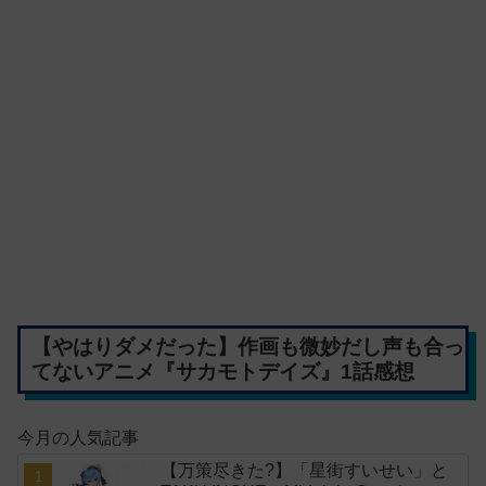
【やはりダメだった】作画も微妙だし声も合っ
てないアニメ『サカモトデイズ』1話感想
今月の人気記事
【万策尽きた?】「星街すいせい」と