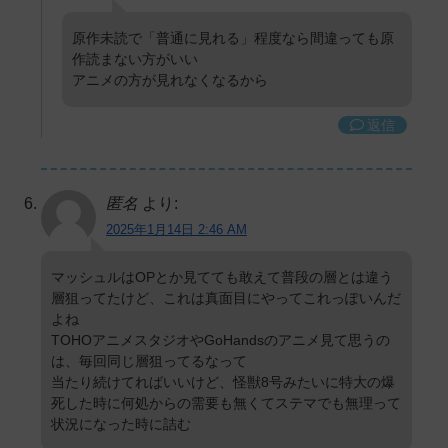
原作未読で「普通に見れる」程度なら間違っても原
作読まない方がいい
アニメの方が見れなくなるから
返信
匿名
より:
2025年1月14日 2:46 AM
マッシュルはOPとか見てても敢えて普段の層とは違う
層狙ってたけど、これは真面目にやってこれっぽいんだ
よね
TOHOアニメスタジオやGoHandsのアニメ見て思うの
は、毎回同じ層狙ってるなって
当たり続けてればいいけど、怪獣8号みたいに特大の爆
死した時に何処からの需要も無くてステマでも無理って
状況になった時に詰む