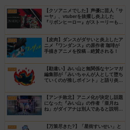
【クソアニメでした】声優に芸人「サ
アニメ
ーヤ」、vtuberを抜擢し炎上した
『リボンヒーロー』がストーリーもつ
まらなくて途中で切った【ダイジェス
ト 演技】
【皮肉】ダンスがダサいと炎上したア
アニメ
ニメ『ワンダンス』の原作者 珈琲が
手描きアニメを投稿→絶賛される！
【勘違い】みい山と無関係なヤンマガ
アニメ
編集部が「みいちゃんが人として堕ち
ていくのが推しポイント」と語り炎上
し動画を非公開に【マガポケ シリウ
ス】
【アンチ敗北】アニメ化が決定し話題
アニメ
になった『みい山』の作者「亜月ね
ね」がダイアナは別人であると説明し
炎上
【万策尽きた?】「星街すいせい」と
アニメ