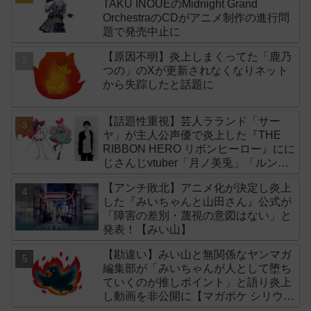
TAKU INOUEのMidnight Grand
OrchestraのCDがアニメ制作の進行問
題で発売中止に
【原因不明】炎上しまくってた「鹿乃
つの」のXが更新されなくなりネット
から失踪したと話題に
【話題性重視】芸人ラランド「サー
ヤ」が主人公声優で炎上した『THE
RIBBON HERO リボンヒーロー』にに
じさんじvtuber「月ノ美兎」「ルンル
ン」「でびでび・でびる」が出演！
【アンチ敗北】アニメ化が決定し炎上
した『みいちゃんと山田さん』公式が
「障害の差別・蔑視の意図はない」と
発表！【みい山】
【勘違い】みい山と無関係なヤンマガ
編集部が「みいちゃんが人として堕ち
ていくのが推しポイント」と語り炎上
し動画を非公開に【マガポケ シリウ
ス】