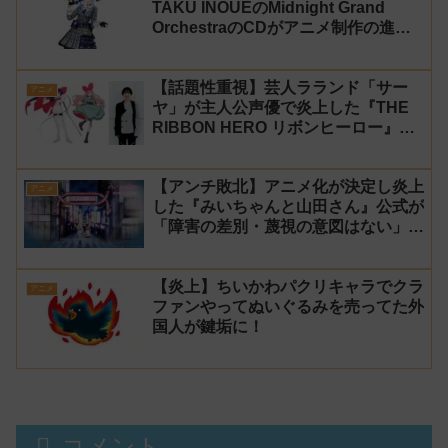
TAKU INOUEのMidnight Grand
OrchestraのCDがアニメ制作の進行
問題で発売中止に
【話題性重視】芸人ラランド「サー
アニメ
ヤ」が主人公声優で炎上した『THE
RIBBON HERO リボンヒーロー』に
にじさんじvtuber「月ノ美兎」「ル
ンルン」「でびでび・でびる」が出
【アンチ敗北】アニメ化が決定し炎上
演！
アニメ
した『みいちゃんと山田さん』公式が
「障害の差別・蔑視の意図はない」と
発表！【みい山】
【炎上】ちいかわパクリキャラでクラ
アニメ
ファンやってぬいぐるみを売ってた外
国人が鍵垢に！
コメント