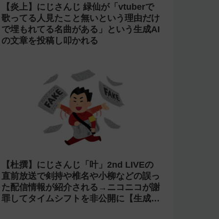
【炎上】にじさんじ 緑仙が「vtuberで
歌ってる人見たこと無いという理由だけ
で埋もれてる名曲がある」という生成AI
の文章を投稿し叩かれる
【杜撰】にじさんじ「叶」2nd LIVEの
直前放送で剣持や椎名や小柳などの誤っ
た配信情報が紹介される→ニコニコが謝
罪してタイムシフトを非公開に【生成
AI?】