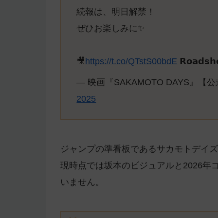
続報は、明日解禁！
ぜひお楽しみに✨
🎥
https://t.co/QTstS00bdE
𝗥𝗼𝗮𝗱𝘀
— 映画『SAKAMOTO DAYS』【公式】 
2025
ジャンプの準看板であるサカモトデイズ
現時点では坂本のビジュアルと2026
いません。