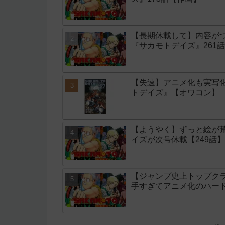
【長期休載して】内容が
『サカモトデイズ』261
【失速】アニメ化も実写
トデイズ』【オワコン】
【ようやく】ずっと絵が
イズが次号休載【249話】
【ジャンプ史上トップク
手すぎてアニメ化のハー