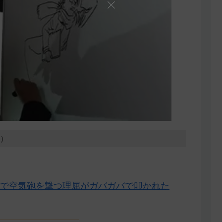
3）
で空気砲を撃つ理屈がガバガバで叩かれた