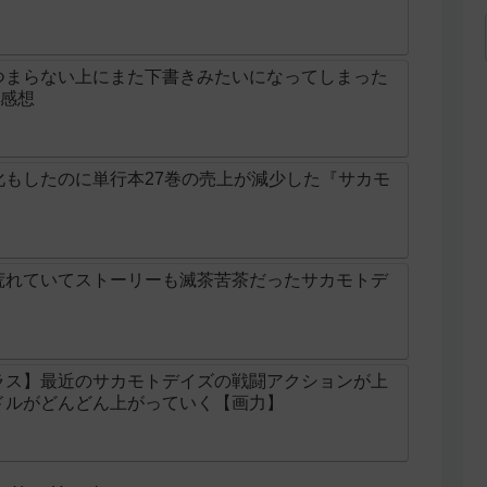
つまらない上にまた下書きみたいになってしまった
話感想
化もしたのに単行本27巻の売上が減少した『サカモ
荒れていてストーリーも滅茶苦茶だったサカモトデ
ラス】最近のサカモトデイズの戦闘アクションが上
ドルがどんどん上がっていく【画力】