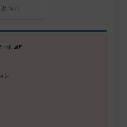
目次
画化 ◢◤
┈
ョン