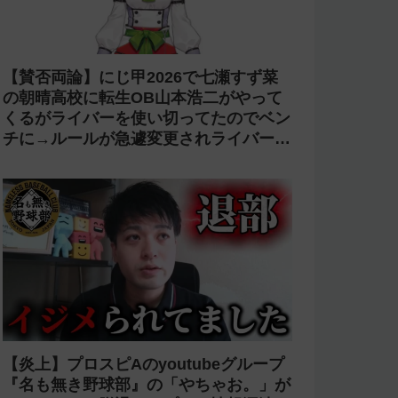
【賛否両論】にじ甲2026で七瀬すず菜
の朝晴高校に転生OB山本浩二がやって
くるがライバーを使い切ってたのでベン
チに→ルールが急遽変更されライバーの
転生が可能に
【炎上】プロスピAのyoutubeグループ
『名も無き野球部』の「やちゃお。」が