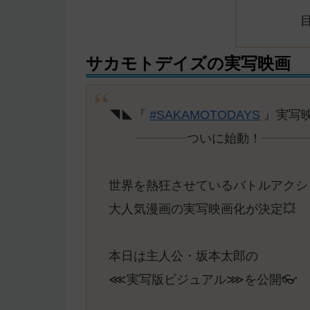
サカモトデイズの実写映画
◥◣『
#SAKAMOTODAYS
』実写映
┈┈┈┈ついに始動！┈┈┈
世界を熱狂させているバトルアクシ
大人気漫画の実写映画化が決定💥
本日は主人公・坂本太郎の
⋘実写版ビジュアル⋙を公開👓