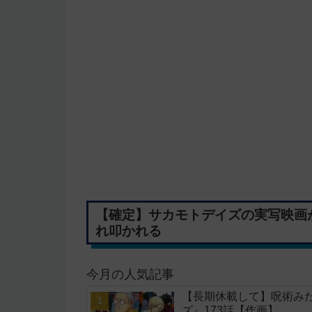
【確定】サカモトデイズの実写映画が
れ叩かれる
今月の人気記事
【長期休載して】呪術み
ズ』173話【作画】