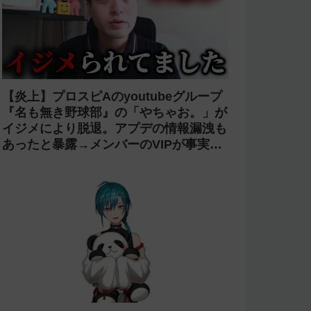
【炎上】プロスピAのyoutubeグループ
『名も無き野球部』の「やちゃお。」が
イジメにより脱退。アプデの情報漏洩も
あったと暴露→メンバーのVIPが事実無
根だと否定