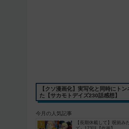
【クソ漫画化】実写化と同時にトン
た【サカモトデイズ230話感想】
今月の人気記事
【長期休載して】呪術み
ズ』173話【作画】