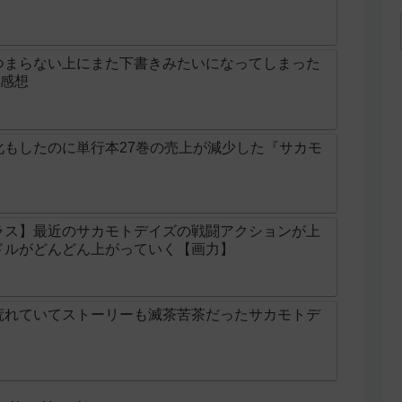
つまらない上にまた下書きみたいになってしまった
話感想
化もしたのに単行本27巻の売上が減少した『サカモ
ラス】最近のサカモトデイズの戦闘アクションが上
ドルがどんどん上がっていく【画力】
荒れていてストーリーも滅茶苦茶だったサカモトデ