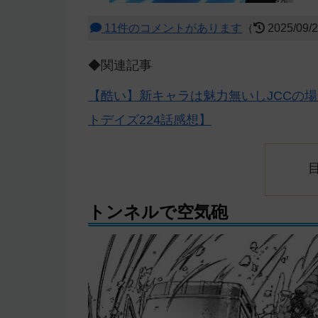
11件のコメントがあります
（
2025/09/
◆関連記事
【酷い】新キャラは魅力無いしJCCの
トデイズ224話感想】
トンネルで空気砲