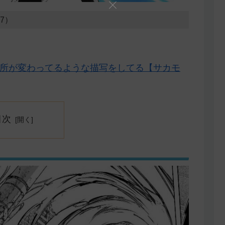
27）
場所が変わってるような描写をしてる【サカモ
目次