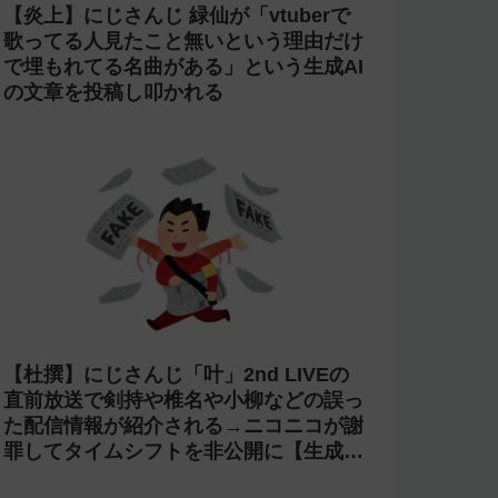
【炎上】にじさんじ 緑仙が「vtuberで
歌ってる人見たこと無いという理由だけ
で埋もれてる名曲がある」という生成AI
の文章を投稿し叩かれる
【杜撰】にじさんじ「叶」2nd LIVEの
直前放送で剣持や椎名や小柳などの誤っ
た配信情報が紹介される→ニコニコが謝
罪してタイムシフトを非公開に【生成
AI?】