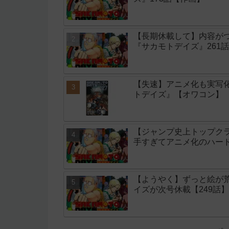
【長期休載して】内容が
『サカモトデイズ』261
【失速】アニメ化も実写
トデイズ』【オワコン】
【ジャンプ史上トップク
手すぎてアニメ化のハー
【ようやく】ずっと絵が
イズが次号休載【249話】