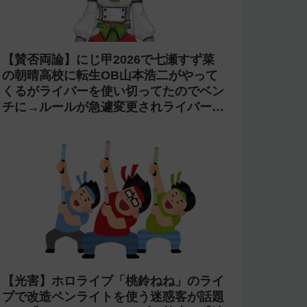
【賛否両論】にじ甲2026で七瀬すず菜
の朝晴高校に転生OB山本浩二がやって
くるがライバーを使い切ってたのでベン
チに→ルールが急遽変更されライバーの
転生が可能に
【光害】ホロライブ「桃鈴ねね」のライ
ブで改造ペンライトを使う迷惑客が話題