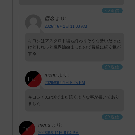
返信
匿名
より:
2026年6月1日 11:03 AM
キヨシはアスタロト編も終わりそうな勢いだった
けどしれっと魔界編始まったので普通に続く気が
する
返信
menu
より:
2026年6月1日 5:25 PM
キヨシくんはXでまだ続くような事が書いてあり
ました
返信
menu
より:
2026年6月1日 6:04 PM