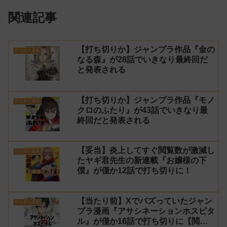
関連記事
【打ち切りか】ジャンプラ作品『金の
打ち切り漫画
なる森』が28話でいきなり最終回だ
と発表される
【打ち切りか】ジャンプラ作品『モノ
打ち切り漫画
クロのふたり』が43話でいきなり最
終回だと発表される
【妥当】炎上してすぐ閲覧数が激減し
打ち切り漫画
たヤギ君先生の新連載『お嬢様の下
僕』が僅か12話で打ち切りに！
【当たり前】Xでバズっていたジャン
打ち切り漫画
プラ漫画『アサシネーションホスピタ
ル』が僅か16話で打ち切りに【閲覧