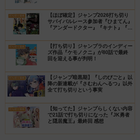
数】
【ほぼ確定】ジャンプ2026打ち切り
打ち切り漫画
サバイバルレース参加者『ひまてん』
『アンダードクター』『キナト』『エ
イリアンヘッドバット』【シーズン
2】
【打ち切り】ジャンプラのインディー
打ち切り漫画
ズ作品『ケモノクニ』が80話で最終
回を迎える事が判明！
【ジャンプ暗黒期】『しのびごと』以
打ち切り漫画
降の新連載が『さむわんへるつ』以外
全て打ち切りという事実
【知ってた】ジャンプらしくない内容
打ち切り漫画
で21話で打ち切りになった『JK勇者
と隠居魔王』最終回 感想