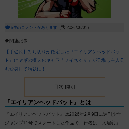
5件のコメントがあります
（
2026/06/01）
◆関連記事
【手遅れ】打ち切りが確定した『エイリアンヘッドバッ
ト』にヤギの擬人化キャラ「メイちゃん」が登場し主人公
も変身して話題に！
目次
『エイリアンヘッドバット』とは
『エイリアンヘッドバット』は2026年2月9日に週刊少年
ジャンプ11号でスタートした作品で、作者は「犬居彰」