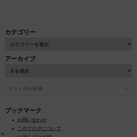
カテゴリー
アーカイブ
ブックマーク
お問い合わせ
このブログについて