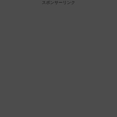
スポンサーリンク