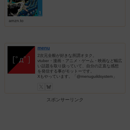
amzn.to
menu
2次元全般が好きな所謂オタク。
vtuber・漫画・アニメ・ゲーム・映画など幅広
い話題を取り扱っていて、自分の正直な感想
を発信する事がモットーです。
Xもやっています。「@menuguildsystem」
スポンサーリンク