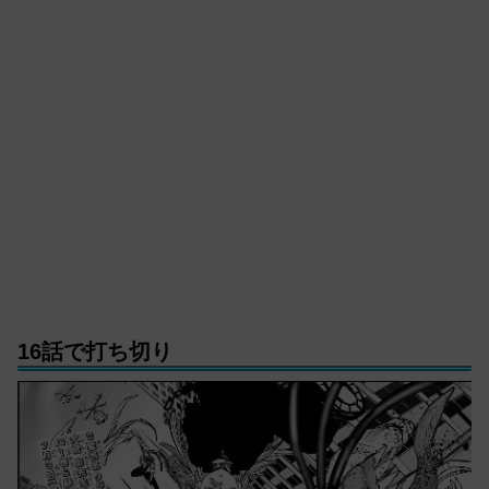
16話で打ち切り