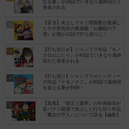
なる森』が28話でいきなり最終回だと
発表される
【妥当】炎上してすぐ閲覧数が激減し
たヤギ君先生の新連載『お嬢様の下
僕』が僅か12話で打ち切りに！
【打ち切りか】ジャンプラ作品『モノ
クロのふたり』が43話でいきなり最終
回だと発表される
【打ち切り】ジャンプラのインディー
ズ作品『ケモノクニ』が80話で最終回
を迎える事が判明！
【真相】『獣王と薬草』の作画担当が
昔パクリ疑惑で炎上した打ち切り作品
『魔女の守人』について語る【編集】