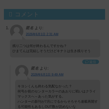
コメント
匿名
より:
2026年6月1日 2:31 AM
残り二つは何が終わるんですかね？
ひまてんは完結しそうだけどキナトは生き残りそう
返信
匿名
より:
2026年6月1日 9:49 AM
キヨシくんも終わる気配なかった？
何号か前のセンターカラーのあおりに戦いはクライ
マックスへ～あった気がする。
ハンターの新刊が7月にでるからそろそろ連載再開す
る可能性もあるしOUT数が読めないな