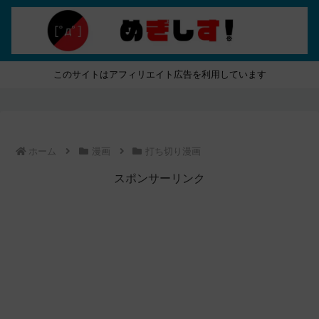
このサイトはアフィリエイト広告を利用しています
ホーム
漫画
打ち切り漫画
スポンサーリンク