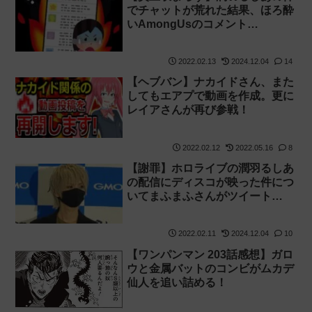
でチャットが荒れた結果、ほろ酔
いAmongUsのコメント…
2022.02.13
2024.12.04
14
【ヘブバン】ナカイドさん、また
してもエアプで動画を作成。更に
レイアさんが再び参戦！
2022.02.12
2022.05.16
8
【謝罪】ホロライブの潤羽るしあ
の配信にディスコが映った件につ
いてまふまふさんがツイート…
2022.02.11
2024.12.04
10
【ワンパンマン 203話感想】ガロ
ウと金属バットのコンビがムカデ
仙人を追い詰める！