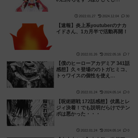
2022.01.27
2024.12.04
30
【速報】炎上系youtuberのナカ
イドさん、1カ月半で活動再開！
2022.01.26
2022.05.16
7
【僕のヒーローアカデミア 341話
感想】久々登場ののトガヒミコ、
トゥワイスの個性を使え…
2022.01.24
2024.05.14
0
【呪術廻戦 172話感想】伏黒とレ
ジィ決着！でも説明だらけでテン
ポは悪かった・・・
2022.01.24
2024.05.14
0