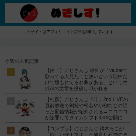
このサイトはアフィリエイト広告を利用しています
今週の人気記事
【炎上】にじさんじ 緑仙が「vtuberで
歌ってる人見たこと無いという理由だ
けで埋もれてる名曲がある」という生
成AIの文章を投稿し叩かれる
【杜撰】にじさんじ「叶」2nd LIVEの
直前放送で剣持や椎名や小柳などの誤
った配信情報が紹介される→ニコニコ
が謝罪してタイムシフトを非公開に
【生成AI?】
【コンプラ】にじさんじ 鏑木ろこが
「欲しいぜナマポ」と発言し石神のぞ