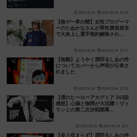
2022.02.18
2022.05.14
23
【格ゲー界の闇】女性プロゲーマ
ーのたぬかなさんが男性蔑視発言
で大炎上し選手契約解除され…
2022.02.16
2023.01.16
17
【無難】ようやく潤羽るしあの件
についてカバーから声明が公表さ
れました
2022.02.14
2024.12.04
22
【僕のヒーローアカデミア 343話
感想】心操と物間が大活躍！ヴィ
ランとの第二次決戦開幕…
2022.02.14
2024.05.14
0
【炎上収まらず】潤羽るしあの件