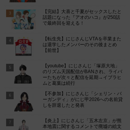
【完結】大喜と千夏がセックスしたと
話題になった『アオのハコ』が250話
で最終回を迎える！
【転生先】にじさんじVTAを卒業また
は退学したメンバーのその後まとめ
【前世】
【youtube】にじさんじ「塚原大地」
のリズム天国配信がBANされ、ライバ
ーたちが次々と配信を延期→イブラヒ
ムと葛葉は続行
【不参加】にじさんじ「シェリン・バ
ーガンディ」がにじ甲2026への名前貸
しを辞退したと発表
【炎上】にじさんじ「五木左京」が熊
本地震に関するコメントで廃墟の絵文