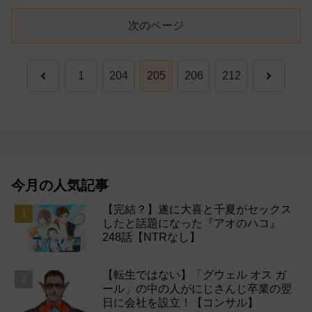
次のページ
前
次
1
204
205
206
212
へ
へ
今月の人気記事
【完結？】遂に大喜と千夏がセックス
したと話題になった『アオのハコ』
248話【NTRなし】
【転生ではない】「グウェル オス ガ
ール」の中の人がにじさんじ卒業の翌
日に会社を設立！【コンサル】