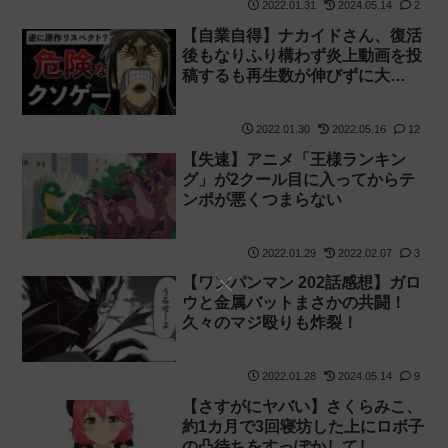
2022.01.31
2024.05.14
2
【自業自得】ナカイドさん、復活
後もなりふり構わず炎上動画を投
稿するも再生数が伸びずに大…
2022.01.30
2022.05.16
12
【失速】アニメ「王様ランキン
グ」が2クール目に入ってからテ
ンポが悪くつまらない
2022.01.29
2022.02.07
3
【ワンパンマン 202話感想】ガロ
ウと金属バットまさかの共闘！
久々のマジ殴りも炸裂！
2022.01.28
2024.05.14
9
【さすがにヤバい】さくらみこ、
約1カ月で3回寝坊した上にロボ子
の凸待ちをすっぽかしてし…