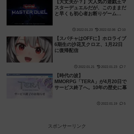
【大丈夫か？】大人気の遊戯王マ
スターデュエルだが、このままだ
と早くも初心者お断りゲーム…
2022.01.23
2022.02.06
10
【スパチャはOFFに】ホロライブ
6期生の沙花叉クロヱ、1月22日
に復帰配信
2022.01.21
2022.01.23
7
【時代の波】
MMORPG「TERA」が4月20日で
サービス終了へ。10年の歴史に幕
2022.01.19
5
スポンサーリンク