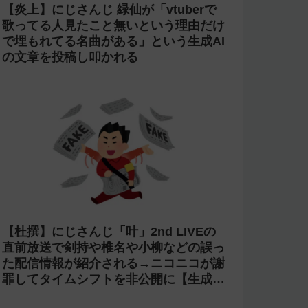
【炎上】にじさんじ 緑仙が「vtuberで
歌ってる人見たこと無いという理由だけ
で埋もれてる名曲がある」という生成AI
の文章を投稿し叩かれる
【杜撰】にじさんじ「叶」2nd LIVEの
直前放送で剣持や椎名や小柳などの誤っ
た配信情報が紹介される→ニコニコが謝
罪してタイムシフトを非公開に【生成
AI?】