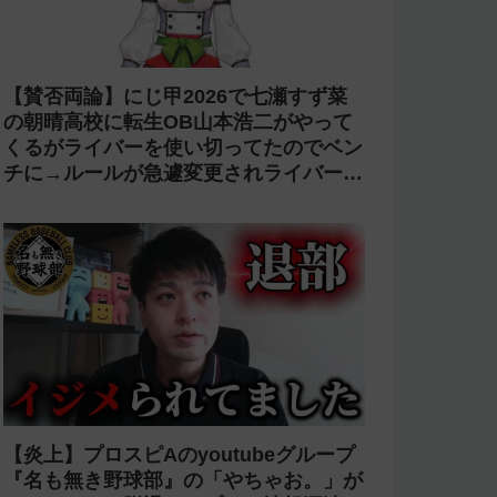
【賛否両論】にじ甲2026で七瀬すず菜
の朝晴高校に転生OB山本浩二がやって
くるがライバーを使い切ってたのでベン
チに→ルールが急遽変更されライバーの
転生が可能に
【炎上】プロスピAのyoutubeグループ
『名も無き野球部』の「やちゃお。」が