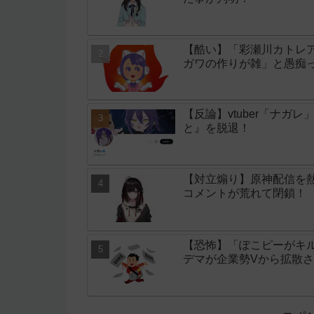
【酷い】「彩瀬川カトレア
ガワの作りが雑」と愚痴
【反論】vtuber「ナ
と』を脱退！
【対立煽り】原神配信を
コメントが荒れて閉鎖！
【恐怖】「ぽこピーがキ
デマが企業勢Vから拡散