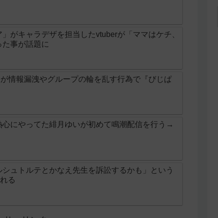
」がキャラデザを担当したvtuberが「ママはケチ、
った事が話題に
ガレ」が情報漏洩やグループの輪を乱す行為で『びじぱ
熱心にやってた緋月ゆいが初めて鳴潮配信を行う→
ルシュトルテとかなえ先生を訴訟するかも」という
される