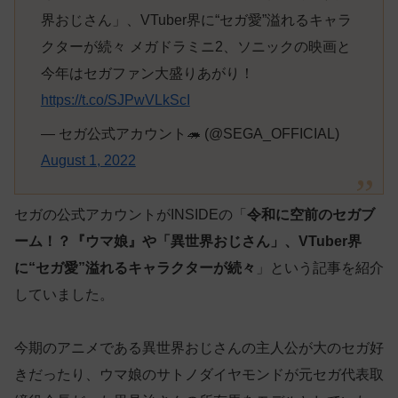
界おじさん」、VTuber界に“セガ愛”溢れるキャラ
クターが続々 メガドラミニ2、ソニックの映画と
今年はセガファン大盛りあがり！
https://t.co/SJPwVLkScI
— セガ公式アカウント🦔 (@SEGA_OFFICIAL)
August 1, 2022
セガの公式アカウントがINSIDEの「
令和に空前のセガブ
ーム！？『ウマ娘』や「異世界おじさん」、VTuber界
に“セガ愛”溢れるキャラクターが続々
」という記事を紹介
していました。
今期のアニメである異世界おじさんの主人公が大のセガ好
きだったり、ウマ娘のサトノダイヤモンドが元セガ代表取