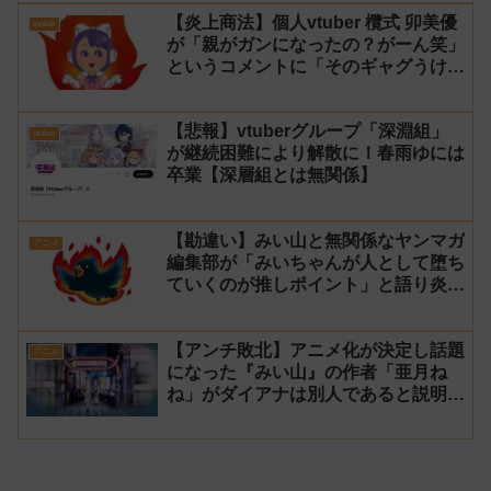
【炎上商法】個人vtuber 欖式 卯美優
vtuber
が「親がガンになったの？がーん笑」
というコメントに「そのギャグうけ
る！」と返せないとvtuberになるの
はオススメしないと投稿し叩かれる
【悲報】vtuberグループ「深淵組」
vtuber
が継続困難により解散に！春雨ゆには
卒業【深層組とは無関係】
【勘違い】みい山と無関係なヤンマガ
アニメ
編集部が「みいちゃんが人として堕ち
ていくのが推しポイント」と語り炎上
し動画を非公開に【マガポケ シリウ
ス】
【アンチ敗北】アニメ化が決定し話題
アニメ
になった『みい山』の作者「亜月ね
ね」がダイアナは別人であると説明し
炎上