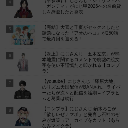
【不参加】にじさんじ「シェリン・バ
ーガンディ」がにじ甲2026への名前貸
しを辞退したと発表
【完結】大喜と千夏がセックスしたと
話題になった『アオのハコ』が250話
で最終回を迎える！
【炎上】にじさんじ「五木左京」が熊
本地震に関するコメントで廃墟の絵文
字を使い不謹慎だと叩かれる【コンプ
ラ】
【youtube】にじさんじ「塚原大地」
のリズム天国配信がBANされ、ライバ
ーたちが次々と配信を延期→イブラヒ
ムと葛葉は続行
【コンプラ】にじさんじ 鏑木ろこが
「欲しいぜナマポ」と発言し石神のぞ
みが爆笑→アーカイブをカット【あら
なみマイクラ】