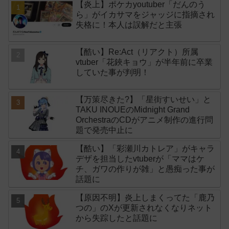
【炎上】ポケカyoutuber「だんのう
ら」がイカサマをジャッジに指摘され
失格に！本人は誤解だと主張
【酷い】Re:Act（リアクト）所属
vtuber「花鋏キョウ」が半年前に卒業
していた事が判明！
【万策尽きた?】「星街すいせい」と
TAKU INOUEのMidnight Grand
OrchestraのCDがアニメ制作の進行問
題で発売中止に
【酷い】「彩瀬川カトレア」がキャラ
デザを担当したvtuberが「ママはケ
チ、ガワの作りが雑」と愚痴った事が
話題に
【原因不明】炎上しまくってた「鹿乃
つの」のXが更新されなくなりネット
から失踪したと話題に