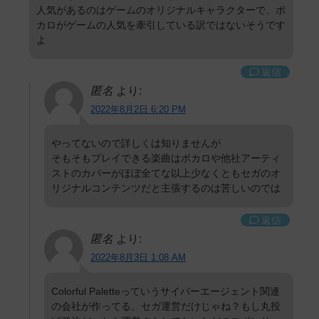
人気があるのはゲームのオリジナルキャラクターで、ボ
カロがゲームの人気を牽引している訳ではないそうです
よ
返信
匿名
より:
2022年8月2日 6:20 PM
やってないので詳しくは知りませんが
そもそもプレイできる楽曲はボカロや他社アーティ
ストのカバーがほぼ全てな以上少なくともセガのオ
リジナルコンテンツだと主張するのは苦しいのでは
返信
匿名
より:
2022年8月3日 1:08 AM
Colorful Paletteっていうサイバーエージェント関連
の会社が作ってる。セガ運営だけじゃね？もし丸投