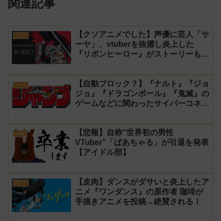
関連記事
【クソアニメでした】声優に芸人「サ
アニメ
ーヤ」、vtuberを抜擢し炎上した
『リボンヒーロー』がストーリーもつ
まらなくて途中で切った【ダイジェス
ト 演技】
【自動ブロック？】『ナルト』『ジョ
ゲーム
ジョ』『ドラゴンボール』『鬼滅』の
ゲームなどに関わったサイバーコネク
トツーの松山洋が少年ジャンプ公式に
ブロックされてしまう
【悲報】自称“世界初の男性
vtuber
VTuber”「ばあちゃる」が引退を発表
【アイドル部】
【皮肉】ダンスがダサいと炎上したア
アニメ
ニメ『ワンダンス』の原作者 珈琲が
手描きアニメを投稿→絶賛される！