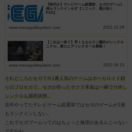
【時代か】テレビゲーム総選挙、セガのゲーム1
個もランクインせず【ソニック、龍が如く、
PSO】
2021.12.28
www.menuguildsystem.com
【これは一体？】早くもセルラン圏外のシンクロ
ニクル、新たにディレクターを募集！
2022.04.13
www.menuguildsystem.com
それどころかセガで今1番人気のゲームはボーカロイド頼
りのプロセカで、セガが作ったサクラ革命は一瞬でサ終し
シンクロ
も
瀕死状態。
去年やってたテレビゲーム総選挙ではセガのゲームが1個
もランクインしない。
これでセガブームってのはちょっと無理があるんじゃない
ですかね。