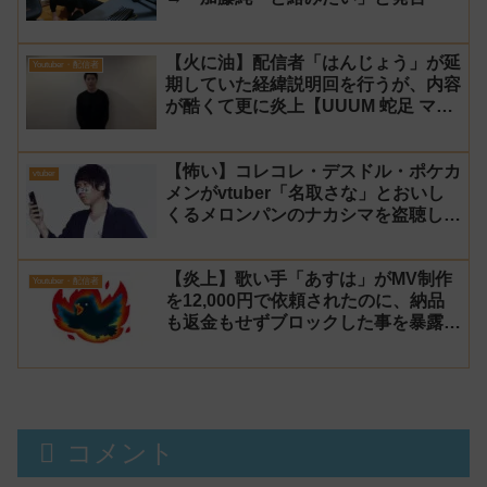
【火に油】配信者「はんじょう」が延
Youtuber・配信者
期していた経緯説明回を行うが、内容
が酷くて更に炎上【UUUM 蛇足 マス
オ】
【怖い】コレコレ・デスドル・ポケカ
vtuber
メンがvtuber「名取さな」とおいし
くるメロンパンのナカシマを盗聴して
る女性が居るらしいと暴露！
【炎上】歌い手「あすは」がMV制作
Youtuber・配信者
を12,000円で依頼されたのに、納品
も返金もせずブロックした事を暴露さ
れる→乗っ取り被害だと主張するが後
に返金
コメント