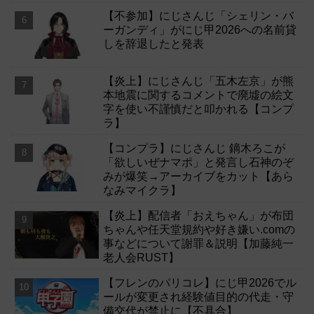
【不参加】にじさんじ「シェリン・バ
ーガンディ」がにじ甲2026への名前貸
しを辞退したと発表
【炎上】にじさんじ「五木左京」が熊
本地震に関するコメントで廃墟の絵文
字を使い不謹慎だと叩かれる【コンプ
ラ】
【コンプラ】にじさんじ 鏑木ろこが
「欲しいぜナマポ」と発言し石神のぞ
みが爆笑→アーカイブをカット【あら
なみマイクラ】
【炎上】配信者「おえちゃん」が布団
ちゃんや任天堂規約や好き嫌い.comの
事などについて謝罪＆説明【加藤純一
老人会RUST】
【フレンのパリコレ】にじ甲2026でル
ールが変更され経験値目的の代走・守
備交代が禁止に【不具合】