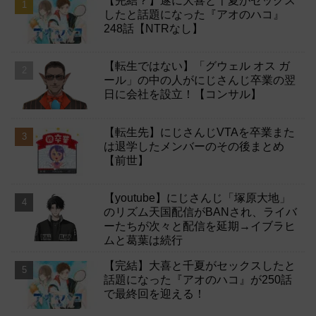
【完結？】遂に大喜と千夏がセックス
したと話題になった『アオのハコ』
248話【NTRなし】
【転生ではない】「グウェル オス ガ
ール」の中の人がにじさんじ卒業の翌
日に会社を設立！【コンサル】
【転生先】にじさんじVTAを卒業また
は退学したメンバーのその後まとめ
【前世】
【youtube】にじさんじ「塚原大地」
のリズム天国配信がBANされ、ライバ
ーたちが次々と配信を延期→イブラヒ
ムと葛葉は続行
【完結】大喜と千夏がセックスしたと
話題になった『アオのハコ』が250話
で最終回を迎える！