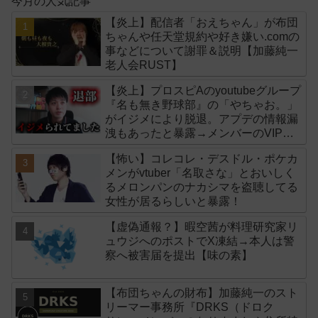
今月の人気記事
【炎上】配信者「おえちゃん」が布団
ちゃんや任天堂規約や好き嫌い.comの
事などについて謝罪＆説明【加藤純一
老人会RUST】
【炎上】プロスピAのyoutubeグループ
『名も無き野球部』の「やちゃお。」
がイジメにより脱退。アプデの情報漏
洩もあったと暴露→メンバーのVIPが
事実無根だと否定
【怖い】コレコレ・デスドル・ポケカ
メンがvtuber「名取さな」とおいしく
るメロンパンのナカシマを盗聴してる
女性が居るらしいと暴露！
【虚偽通報？】暇空茜が料理研究家リ
ュウジへのポストでX凍結→本人は警
察へ被害届を提出【味の素】
【布団ちゃんの財布】加藤純一のスト
リーマー事務所『DRKS（ドロク