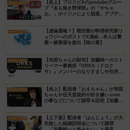
【炎上】プロスピAのyoutubeグルー
Youtuber・配信者
プ『名も無き野球部』の「やちゃ
お。」がイジメにより脱退。アプデの
情報漏洩もあったと暴露→メンバーの
VIPが事実無根だと否定
【虚偽通報？】暇空茜が料理研究家リ
Youtuber・配信者
ュウジへのポストでX凍結→本人は警
察へ被害届を提出【味の素】
【布団ちゃんの財布】加藤純一のスト
Youtuber・配信者
リーマー事務所『DRKS（ドロク
サ）』メンバーのなりすましや住所特
定が発生→法的措置へ
【炎上】配信者「おえちゃん」が布団
Youtuber・配信者
ちゃんや任天堂規約や好き嫌い.com
の事などについて謝罪＆説明【加藤純
一 老人会RUST】
【土下座】配信者「はんじょう」が大
Youtuber・配信者
失敗した経緯説明会について謝罪
→「加藤純一と絡みたい」と発言