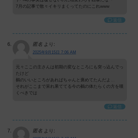
7月の記事で散々イキリまくってたのにこれwww
返信
匿名
より:
2025年9月15日 7:06 AM
元々ここの主さんは初期の変なところにも突っ込んでっ
たけど
鵺のいいところがあればちゃんと褒めてたんだよ…
それがここまで呆れ果ててる今の鵺の体たらくの方を嘆
くべきでは
返信
匿名
より: