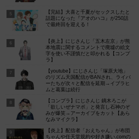
【完結】大喜と千夏がセックスしたと
話題になった『アオのハコ』が250話
で最終回を迎える！
【炎上】にじさんじ「五木左京」が熊
本地震に関するコメントで廃墟の絵文
字を使い不謹慎だと叩かれる【コンプ
ラ】
【youtube】にじさんじ「塚原大地」
のリズム天国配信がBANされ、ライバ
ーたちが次々と配信を延期→イブラヒ
ムと葛葉は続行
【コンプラ】にじさんじ 鏑木ろこが
「欲しいぜナマポ」と発言し石神のぞ
みが爆笑→アーカイブをカット【あら
なみマイクラ】
【炎上】配信者「おえちゃん」が布団
ちゃんや任天堂規約や好き嫌い.comの