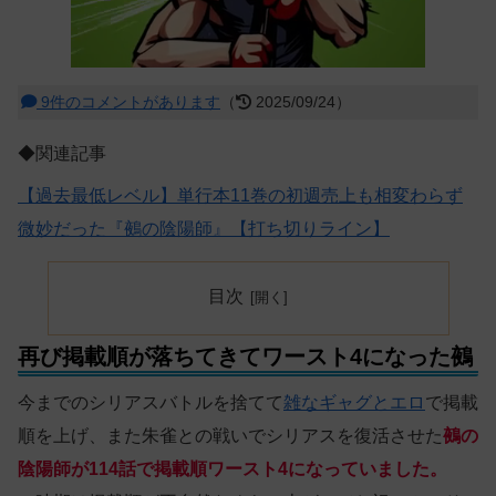
9件のコメントがあります
（
2025/09/24）
◆関連記事
【過去最低レベル】単行本11巻の初週売上も相変わらず
微妙だった『鵺の陰陽師』【打ち切りライン】
目次
再び掲載順が落ちてきてワースト4になった鵺
今までのシリアスバトルを捨てて
雑なギャグとエロ
で掲載
順を上げ、また朱雀との戦いでシリアスを復活させた
鵺の
陰陽師が114話で掲載順ワースト4になっていました。