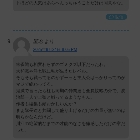
トほどの人気はあらへんっちゅうことだけは同意やな。
返信
匿名
より:
2025年9月24日 8:05 PM
朱雀戦も相変わらずのゴミクズ以下だったわ。
大和戦や洋七戦に毛が生えたレベル。
そもそも戦ってるのかずーっと主人公ばっかりってのが
マジで終わってる。
鬼滅で言ったら柱も同期の仲間達も全員蚊帳の外で、炭
治郎一人で上弦と戦ってるようなもん。
作者も編集も頭おかしいんか？
まぁ隊長達と共闘して盛り上げるだけの力量が無いのは
明らかなんだけど。
川江の絶望的なまでの才能のなさを痛感しただけの章だ
った。