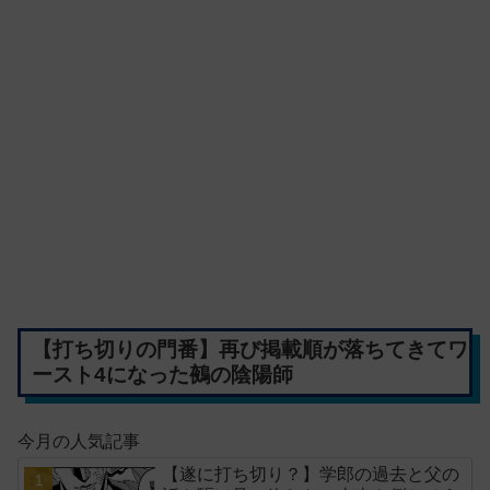
【打ち切りの門番】再び掲載順が落ちてきてワ
ースト4になった鵺の陰陽師
今月の人気記事
【遂に打ち切り？】学郎の過去と父の