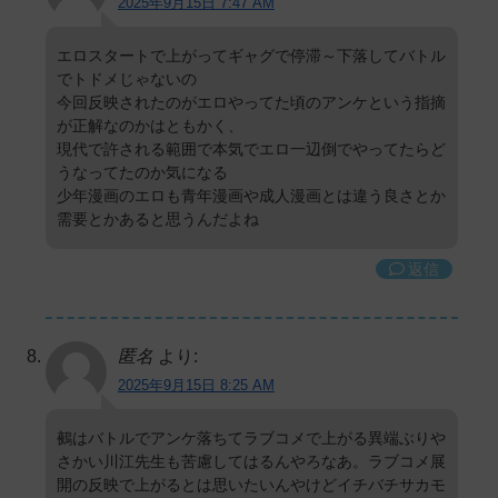
2025年9月15日 7:47 AM
エロスタートで上がってギャグで停滞～下落してバトル
でトドメじゃないの
今回反映されたのがエロやってた頃のアンケという指摘
が正解なのかはともかく、
現代で許される範囲で本気でエロ一辺倒でやってたらど
うなってたのか気になる
少年漫画のエロも青年漫画や成人漫画とは違う良さとか
需要とかあると思うんだよね
返信
匿名
より:
2025年9月15日 8:25 AM
鵺はバトルでアンケ落ちてラブコメで上がる異端ぶりや
さかい川江先生も苦慮してはるんやろなあ。ラブコメ展
開の反映で上がるとは思いたいんやけどイチバチサカモ