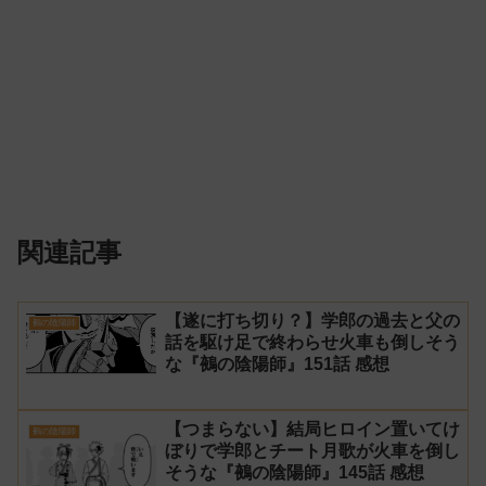
関連記事
【遂に打ち切り？】学郎の過去と父の
鵺の陰陽師
話を駆け足で終わらせ火車も倒しそう
な『鵺の陰陽師』151話 感想
【つまらない】結局ヒロイン置いてけ
鵺の陰陽師
ぼりで学郎とチート月歌が火車を倒し
そうな『鵺の陰陽師』145話 感想