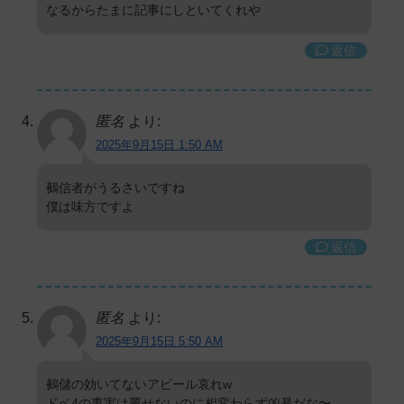
なるからたまに記事にしといてくれや
返信
匿名
より:
2025年9月15日 1:50 AM
鵺信者がうるさいですね
僕は味方ですよ
返信
匿名
より:
2025年9月15日 5:50 AM
鵺儲の効いてないアピール哀れw
ドベ4の事実は覆せないのに相変わらず凶暴だな〜