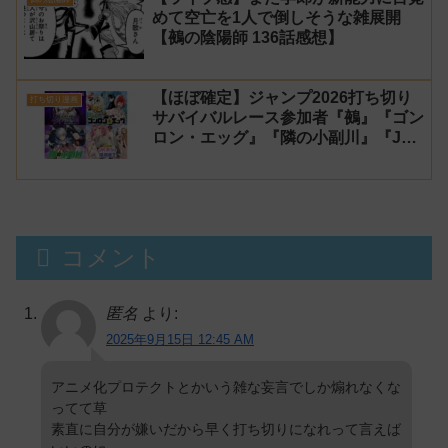
めて空亡を1人で倒しそうな雑展開
【鵺の陰陽師 136話感想】
【ほぼ確定】ジャンプ2026打ち切り
打ち切り漫画
サバイバルレース参加者『鵺』『ゴン
ロン・エッグ』『隣の小副川』『JK
勇者と隠居魔王』【シーズン1】
コメント
匿名
より:
2025年9月15日 12:45 AM
アニメ化プロテクトとかいう雑な妄言でしか煽れなくな
ってて草
素直に自分が嫌いだから早く打ち切りになれって言えば