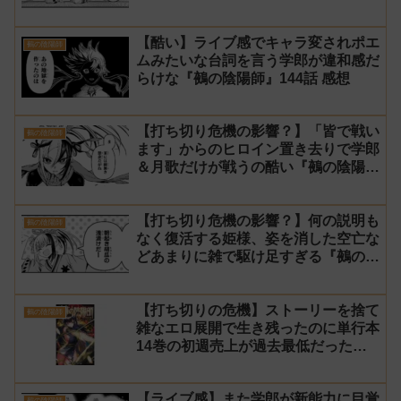
【酷い】ライブ感でキャラ変されポエ
鵺の陰陽師
ムみたいな台詞を言う学郎が違和感だ
らけな『鵺の陰陽師』144話 感想
【打ち切り危機の影響？】「皆で戦い
鵺の陰陽師
ます」からのヒロイン置き去りで学郎
＆月歌だけが戦うの酷い『鵺の陰陽
師』142話 感想
【打ち切り危機の影響？】何の説明も
鵺の陰陽師
なく復活する姫様、姿を消した空亡な
どあまりに雑で駆け足すぎる『鵺の陰
陽師』141話 感想【使い捨て】
【打ち切りの危機】ストーリーを捨て
鵺の陰陽師
雑なエロ展開で生き残ったのに単行本
14巻の初週売上が過去最低だった
『鵺の陰陽師』【町田】
【ライブ感】また学郎が新能力に目覚
鵺の陰陽師