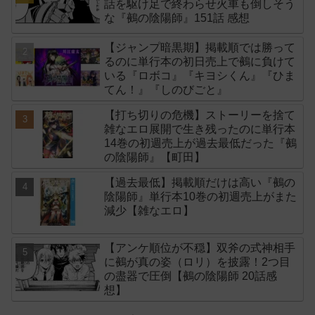
話を駆け足で終わらせ火車も倒しそう
な『鵺の陰陽師』151話 感想
【ジャンプ暗黒期】掲載順では勝って
るのに単行本の初日売上で鵺に負けて
いる『ロボコ』『キヨシくん』『ひま
てん！』『しのびごと』
【打ち切りの危機】ストーリーを捨て
雑なエロ展開で生き残ったのに単行本
14巻の初週売上が過去最低だった『鵺
の陰陽師』【町田】
【過去最低】掲載順だけは高い『鵺の
陰陽師』単行本10巻の初週売上がまた
減少【雑なエロ】
【アンケ順位が不穏】双斧の式神相手
に鵺が真の姿（ロリ）を披露！2つ目
の盡器で圧倒【鵺の陰陽師 20話感
想】