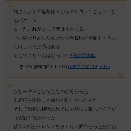
鵺さんからの無茶振りからのヒロインとくっつけ
るパターン
まーたこれかよって感は正直ある
いい終わり方したんだから朱雀戦の余韻ももう少
しほしかった感はある
でも拿月ちゃんはかわいい
#鵺の陰陽師
— ま や (@MagicaL0501)
September 14, 2025
少しモヤっとしてたものが分かった
朱雀様を追悼する余韻が欲しかったんだ
そして朱雀の犠牲の果てに人類に貢献したんだい
う実感を得たかった
後半の話がトレンドなるくらい面白かった分なお