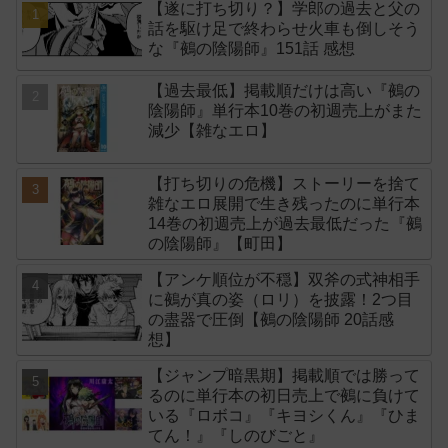
【遂に打ち切り？】学郎の過去と父の
話を駆け足で終わらせ火車も倒しそう
な『鵺の陰陽師』151話 感想
【過去最低】掲載順だけは高い『鵺の
陰陽師』単行本10巻の初週売上がまた
減少【雑なエロ】
【打ち切りの危機】ストーリーを捨て
雑なエロ展開で生き残ったのに単行本
14巻の初週売上が過去最低だった『鵺
の陰陽師』【町田】
【アンケ順位が不穏】双斧の式神相手
に鵺が真の姿（ロリ）を披露！2つ目
の盡器で圧倒【鵺の陰陽師 20話感
想】
【ジャンプ暗黒期】掲載順では勝って
るのに単行本の初日売上で鵺に負けて
いる『ロボコ』『キヨシくん』『ひま
てん！』『しのびごと』