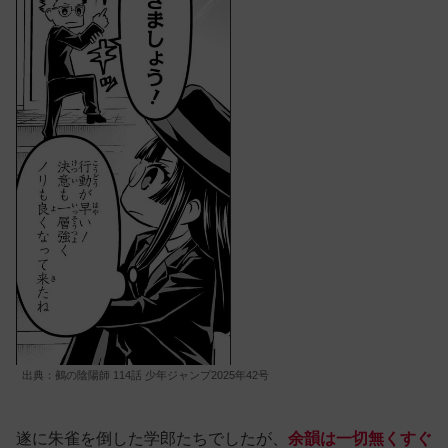
出典：鵺の陰陽師 114話 少年ジャンプ2025年42号
遂に朱雀を倒した学郎たちでしたが、
余韻は一切無くすぐ