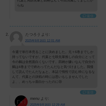
代葉と周防先輩と四衲なんて今回消滅してましたか
らね
返信
たつろう
より:
2025年9月16日 12:01 AM
今週で単行本売ることに決めました。元々6巻までしか
持ってないですが。代葉と七咲先輩推しの自分にとって
今の鵺は全然面白くないです。四衲が嫌いなんで自分の
鵺は4巻までで終わってたんだなと気づけました。我慢
して読んでたんだなぁと。本誌で惰性で読む枠になるな
んて、代葉との決戦の時には思いもしませんでした
よ、、めっちゃ面白かったのに😢
返信
menu
より:
2025年9月16日 12:29 AM