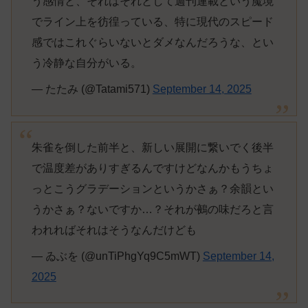
う感情と、それはそれとして週刊連載という魔境
でライン上を彷徨っている、特に現代のスピード
感ではこれぐらいないとダメなんだろうな、とい
う冷静な自分がいる。
— たたみ (@Tatami571)
September 14, 2025
朱雀を倒した前半と、新しい展開に繋いでく後半
で温度差がありすぎるんですけどなんかもうちょ
っとこうグラデーションというかさぁ？余韻とい
うかさぁ？ないですか…？それが鵺の味だろと言
われればそれはそうなんだけども
— ゐぶを (@unTiPhgYq9C5mWT)
September 14,
2025