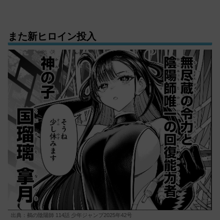
また新ヒロイン投入
出典：鵺の陰陽師 114話 少年ジャンプ2025年42号