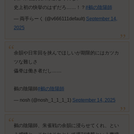
史上初の快挙のはずだろ……！？
#鵺の陰陽師
— 両手らーく (@v666111default)
September 14,
2025
余韻や日常回を挟んでほしいが期限的にはカツカ
ツな難しさ
儡脊は働き者だし……
鵺の陰陽師
#鵺の陰陽師
— nosh (@nosh_1_1_1_1)
September 14, 2025
鵺の陰陽師、朱雀戦の余韻に浸らせてくれ、とい