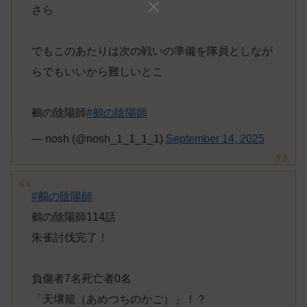
さら
でもこのあたりは次の戦いの準備を隊員としなが
らでもいいから難しいとこ
鵺の陰陽師
#鵺の陰陽師
— nosh (@nosh_1_1_1_1)
September 14, 2025
#鵺の陰陽師
鵺の陰陽師114話
朱雀討伐完了！
負傷者7名死亡者0名
「天壌籠（あめつちのかご）」！？