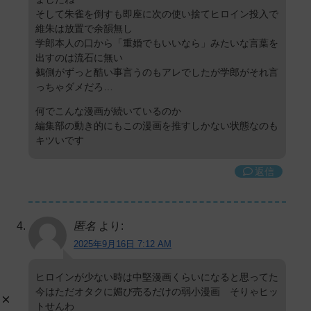
そして朱雀を倒すも即座に次の使い捨てヒロイン投入で
維朱は放置で余韻無し
学郎本人の口から「重婚でもいいなら」みたいな言葉を
出すのは流石に無い
鵺側がずっと酷い事言うのもアレでしたが学郎がそれ言
っちゃダメだろ…
何でこんな漫画が続いているのか
編集部の動き的にもこの漫画を推すしかない状態なのも
キツいです
返信
匿名
より:
2025年9月16日 7:12 AM
ヒロインが少ない時は中堅漫画くらいになると思ってた
今はただオタクに媚び売るだけの弱小漫画 そりゃヒッ
トせんわ