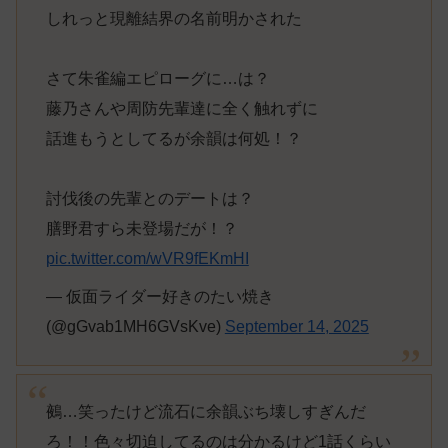
しれっと現離結界の名前明かされた
さて朱雀編エピローグに…は？
藤乃さんや周防先輩達に全く触れずに
話進もうとしてるが余韻は何処！？
討伐後の先輩とのデートは？
膳野君すら未登場だが！？
pic.twitter.com/wVR9fEKmHI
— 仮面ライダー好きのたい焼き
(@gGvab1MH6GVsKve)
September 14, 2025
鵺…笑ったけど流石に余韻ぶち壊しすぎんだ
ろ！！色々切迫してるのは分かるけど1話くらい