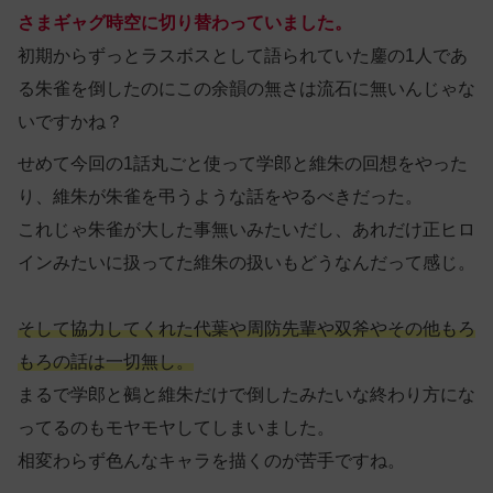
さまギャグ時空に切り替わっていました。
初期からずっとラスボスとして語られていた鏖の1人であ
る朱雀を倒したのにこの余韻の無さは流石に無いんじゃな
いですかね？
せめて今回の1話丸ごと使って学郎と維朱の回想をやった
り、維朱が朱雀を弔うような話をやるべきだった。
これじゃ朱雀が大した事無いみたいだし、あれだけ正ヒロ
インみたいに扱ってた維朱の扱いもどうなんだって感じ。
そして協力してくれた代葉や周防先輩や双斧やその他もろ
もろの話は一切無し。
まるで学郎と鵺と維朱だけで倒したみたいな終わり方にな
ってるのもモヤモヤしてしまいました。
相変わらず色んなキャラを描くのが苦手ですね。