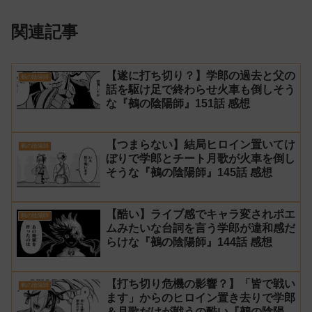
関連記事
【遂に打ち切り？】学郎の過去と父の
鵺の陰陽師
話を駆け足で終わらせ火車も倒しそう
な『鵺の陰陽師』151話 感想
【つまらない】結局ヒロイン置いてけ
鵺の陰陽師
ぼりで学郎とチート月歌が火車を倒し
そうな『鵺の陰陽師』145話 感想
【酷い】ライブ感でキャラ変されポエ
鵺の陰陽師
ムみたいな台詞を言う学郎が違和感だ
らけな『鵺の陰陽師』144話 感想
【打ち切り危機の影響？】「皆で戦い
鵺の陰陽師
ます」からのヒロイン置き去りで学郎
＆月歌だけが戦うの酷い『鵺の陰陽