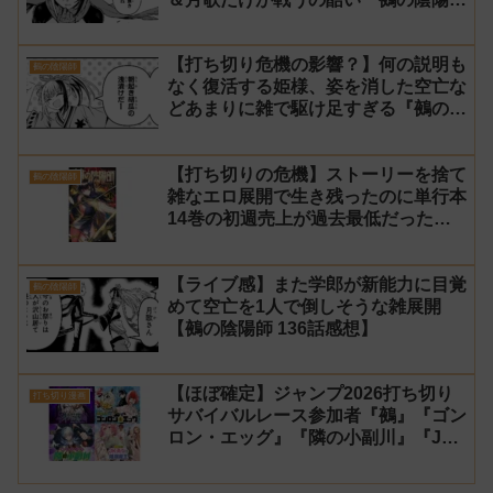
師』142話 感想
【打ち切り危機の影響？】何の説明も
鵺の陰陽師
なく復活する姫様、姿を消した空亡な
どあまりに雑で駆け足すぎる『鵺の陰
陽師』141話 感想【使い捨て】
【打ち切りの危機】ストーリーを捨て
鵺の陰陽師
雑なエロ展開で生き残ったのに単行本
14巻の初週売上が過去最低だった
『鵺の陰陽師』【町田】
【ライブ感】また学郎が新能力に目覚
鵺の陰陽師
めて空亡を1人で倒しそうな雑展開
【鵺の陰陽師 136話感想】
【ほぼ確定】ジャンプ2026打ち切り
打ち切り漫画
サバイバルレース参加者『鵺』『ゴン
ロン・エッグ』『隣の小副川』『JK
勇者と隠居魔王』【シーズン1】