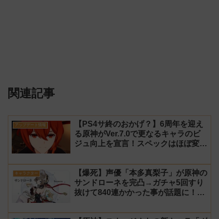
関連記事
【PS4サ終のおかげ？】6周年を迎え
アップデート情報
る原神がVer.7.0で更なるキャラのビ
ジュ向上を宣言！スペックはほぼ変わ
らず【過去キャラ ディルック】
【爆死】声優「本多真梨子」が原神の
キャラクター
サンドローネを完凸→ガチャ5回すり
抜けて840連かかった事が話題に！
【同接】