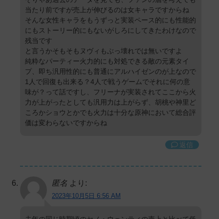
当たり前ですが売上が伸びるのは女キャラですからね
そんな女性キャラをもうずっと実装ペース的にも性能的
にもストーリー的にもないがしろにしてきたわけなので
残当です
と言うかそもそもヌヴィもぶっ壊れでは無いですよ
純粋なパーティー火力的にも対処できる敵の元素タイ
プ、即ち汎用性的にも普通にアルハイゼンのが上なので
1人で回復も出来る？4人で戦うゲームでそれに何の意
味が？って話ですし、フリーナが実装されてここから火
力が上がったとしても汎用力は上がらず、胡桃や神里ど
ころかショウとかでも火力は十分な原神において総合評
価は変わらないですからね
返信
匿名
より:
2023年10月5日 6:56 AM