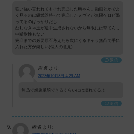
強い強い言われてもそれ完凸した時やん…動画とかでよ
く見るのは餅武器持って完凸したヌヴィが無限ゲロビ撃
ってるのばっかりだし
凸しなきゃ玉が途中生成されないから無限には撃てんし
中断耐性もない
完凸までの必要原石考えたら次にくるキャラ無凸で手に
入れた方が楽しい(個人の意見)
返信
匿名
より:
2023年10月8日 4:29 AM
無凸で螺旋単騎できるくらいには壊れてるよ
返信
匿名
より: