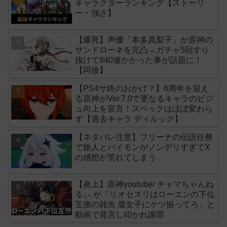
キャラクターランキング【ストーリ
ー・強さ】
【爆死】声優「本多真梨子」が原神の
サンドローネを完凸→ガチャ5回すり
抜けて840連かかった事が話題に！
【同接】
【PS4サ終のおかげ？】6周年を迎え
る原神がVer.7.0で更なるキャラのビジ
ュ向上を宣言！スペックはほぼ変わら
ず【過去キャラ ディルック】
【ネタバレ注意】フリーナの伝説任務
で旅人とパイモンがノンデリすぎてX
の感想が荒れてしまう
【炎上】原神youtuber チャマちゃんね
るぃ が「リオセスリはローエンの下位
互換の雑魚 腐女子にケツ振ってろ」と
動画で発言し叩かれ謝罪