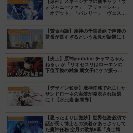
【原神】スネージナヤの新キャラ「ヴ
アップデート情報
ォジャニーツァ」「アリョーシャ」
「オデット」「バレリー」「ヴェス
ナ」「ダニカ」「ノイ」「ミティヤ」
「アナスターシャ・フョードロヴナ・
【賛否両論】原神の予告番組で声優の
スネージナヤ」が一斉に発表！【声優
アップデート情報
茶番が長すぎるという意見が話題に！
氷神 第10位】
【炎上】原神youtuber チャマちゃん
キャラクター
ねるぃ が「リオセスリはローエンの
下位互換の雑魚 腐女子にケツ振って
ろ」と動画で発言し叩かれ謝罪
【デザイン変更】魔神任務で死亡した
アップデート情報
サンドローネの実装が発表され話題
に！【氷元素 超電導】
【思ったよりは微妙】世界任務必須で
キャラクター
話が長く博士との決着があっさりして
た魔神任務 空月の歌第9幕「身土壊