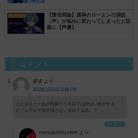
空、五蘊識転」第10幕「虚空劫灰の
プラーナ」感想
【賛否両論】原神のローエンの演技
キャラクター
（声）が低めに変わってしまったと話
題に【声優】
コメント
匿名
より:
2023年10月4日 8:48 PM
ええええーーあの性能でリネ以下はやばい気がする
ビジュアルで回す回さない決めてる説…？
返信
menuguildsystem
より: