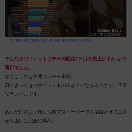
出典：
https://genshinlab.com/genshin-impact-revenue-chart/
そんなヌヴィレットガチャの配信7日目の売上は下から13
番目でした。
なんとリネと夜蘭のガチャ未満。
日によってはヌヴィレットの方が上になるんですが、正直
誤差レベルです。
あれだけのぶっ壊れ性能でストーリーでも活躍させてこの
売り上げは完全に爆死。