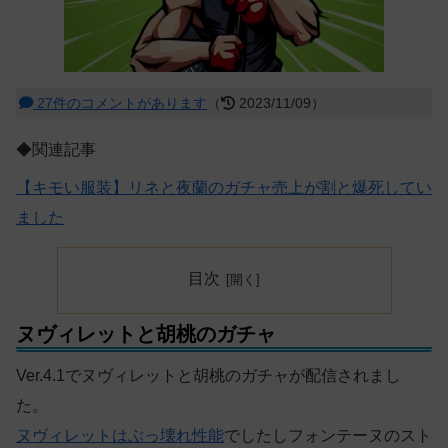
27件のコメントがあります
（
2023/11/09）
◆関連記事
【キモい服装】リネと夜蘭のガチャ売上が割と爆死してい
ました
目次
ヌヴィレットと胡桃のガチャ
Ver.4.1でヌヴィレットと胡桃のガチャが配信されまし
た。
ヌヴィレットはぶっ壊れ性能
でしたしフォンテーヌのスト