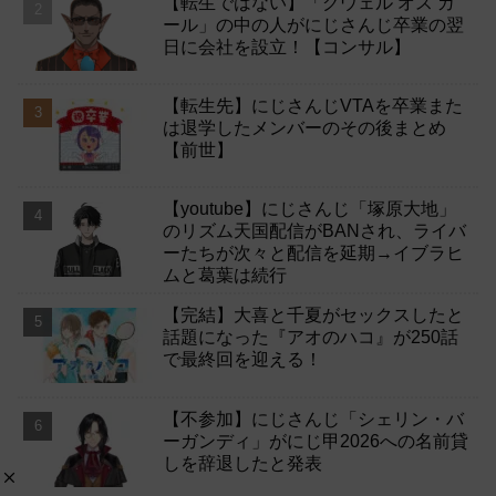
【転生ではない】「グウェル オス ガ
ール」の中の人がにじさんじ卒業の翌
日に会社を設立！【コンサル】
【転生先】にじさんじVTAを卒業また
は退学したメンバーのその後まとめ
【前世】
【youtube】にじさんじ「塚原大地」
のリズム天国配信がBANされ、ライバ
ーたちが次々と配信を延期→イブラヒ
ムと葛葉は続行
【完結】大喜と千夏がセックスしたと
話題になった『アオのハコ』が250話
で最終回を迎える！
【不参加】にじさんじ「シェリン・バ
ーガンディ」がにじ甲2026への名前貸
しを辞退したと発表