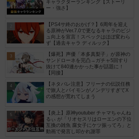
キャラクターランキング【ストーリ
ー・強さ】
【PS4サ終のおかげ？】6周年を迎え
る原神がVer.7.0で更なるキャラのビジ
ュ向上を宣言！スペックはほぼ変わら
ず【過去キャラ ディルック】
【爆死】声優「本多真梨子」が原神の
サンドローネを完凸→ガチャ5回すり
抜けて840連かかった事が話題に！
【同接】
【ネタバレ注意】フリーナの伝説任務
で旅人とパイモンがノンデリすぎてX
の感想が荒れてしまう
【炎上】原神youtuber チャマちゃんね
るぃ が「リオセスリはローエンの下位
互換の雑魚 腐女子にケツ振ってろ」と
動画で発言し叩かれ謝罪