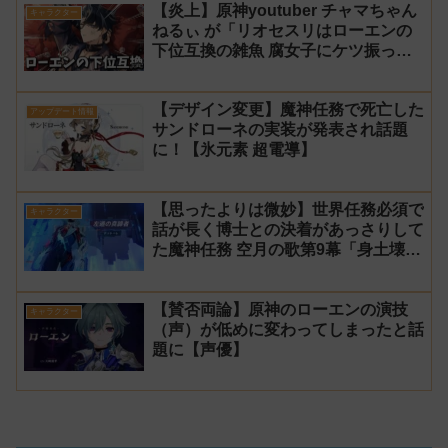
【炎上】原神youtuber チャマちゃん
キャラクター
ねるぃ が「リオセスリはローエンの
下位互換の雑魚 腐女子にケツ振って
ろ」と動画で発言し叩かれ謝罪
【デザイン変更】魔神任務で死亡した
アップデート情報
サンドローネの実装が発表され話題
に！【氷元素 超電導】
【思ったよりは微妙】世界任務必須で
キャラクター
話が長く博士との決着があっさりして
た魔神任務 空月の歌第9幕「身土壊
空、五蘊識転」第10幕「虚空劫灰の
プラーナ」感想
【賛否両論】原神のローエンの演技
キャラクター
（声）が低めに変わってしまったと話
題に【声優】