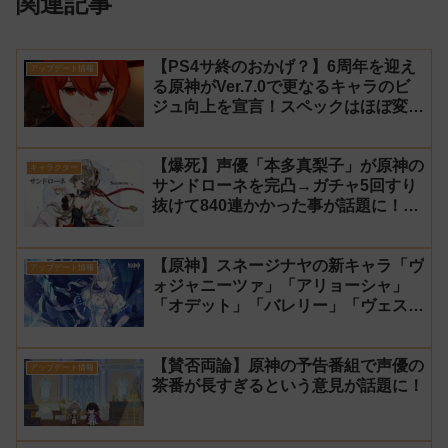
関連記事
【PS4サ終のおかげ？】6周年を迎え
アップデート情報
る原神がVer.7.0で更なるキャラのビ
ジュ向上を宣言！スペックはほぼ変わ
らず【過去キャラ ディルック】
【爆死】声優「本多真梨子」が原神の
キャラクター
サンドローネを完凸→ガチャ5回すり
抜けて840連かかった事が話題に！
【同接】
【原神】スネージナヤの新キャラ「ヴ
アップデート情報
ォジャニーツァ」「アリョーシャ」
「オデット」「バレリー」「ヴェス
ナ」「ダニカ」「ノイ」「ミティヤ」
「アナスターシャ・フョードロヴナ・
【賛否両論】原神の予告番組で声優の
スネージナヤ」が一斉に発表！【声優
アップデート情報
茶番が長すぎるという意見が話題に！
氷神 第10位】