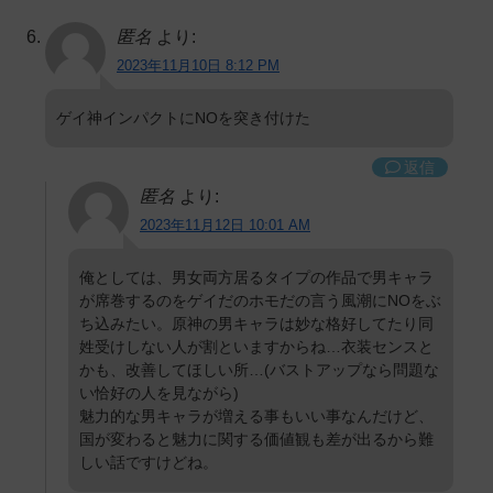
匿名
より:
2023年11月10日 8:12 PM
ゲイ神インパクトにNOを突き付けた
返信
匿名
より:
2023年11月12日 10:01 AM
俺としては、男女両方居るタイプの作品で男キャラ
が席巻するのをゲイだのホモだの言う風潮にNOをぶ
ち込みたい。原神の男キャラは妙な格好してたり同
姓受けしない人が割といますからね…衣装センスと
かも、改善してほしい所…(バストアップなら問題な
い恰好の人を見ながら)
魅力的な男キャラが増える事もいい事なんだけど、
国が変わると魅力に関する価値観も差が出るから難
しい話ですけどね。