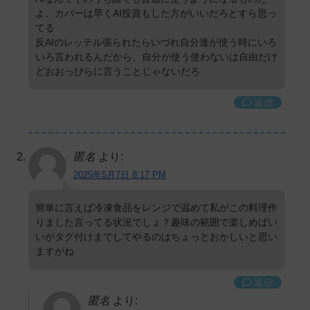
よ、カバーは早くAI投資もした方がいいだろとすら思っ
てる
反AIのレッテル張られたらいづれ自分達が使う時にいろ
いろ言われるんだから、自分が使う使わないは自由だけ
どおおっぴらに言うことじゃないだろ
返信
匿名
より:
2025年5月7日 8:17 PM
簡単に言えば冷凍食品をレンジで温めて私がこの料理作
りました言ってる状況でしょ？趣味の範囲で楽しめばい
いがタグ付けまでしてやるのはちょっとおかしいと思い
ますがね
返信
匿名
より: