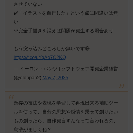
させていない
✔️「イラストを自作した」という点に間違いは無
い
※完全手描きを謳えば問題が発生する場合あり
もう突っ込みどころしか無いです😅
https://t.co/uYqAo7C2KQ
— イーロン・パンツ | ソフトウェア開発企業経営
(@elonpan2)
May 7, 2025
既存の技法や表現を学習して再現出来る補助ツー
ルを使って、自分の思想や感情を乗せて創りたい
もの創ったら、自作発言すんなって言われるの、
烏滸がましくね？