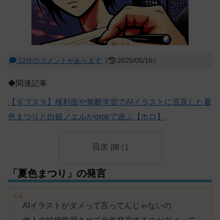
12件のコメントがあります
（
2025/05/16）
◆関連記事
【ダブスタ】権利面や無断学習でAIイラストに言及した夏
色まつりと白銀ノエルがgrokで遊ぶ【ホロ】
目次
「夏色まつり」の発言
AIイラストがダメって言ってんじゃないの