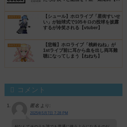
謹慎厨】
【シュール】ホロライブ「星街すいせ
ホロライブ
い」が始球式で105キロの投球を披露
するが冷笑される【vtuber】
【悲報】ホロライブ「桃鈴ねね」が
ホロライブ
1stライブ前に耳から血を出し両耳難
聴になってしまう【ねねち】
コメント
匿名
より:
2025年5月7日 7:28 PM
AIなんてそのうち誰でも普通に使うようになるものだ