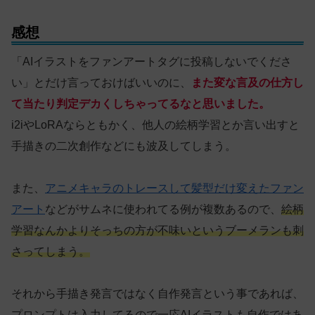
感想
「AIイラストをファンアートタグに投稿しないでくださ
い」とだけ言っておけばいいのに、
また変な言及の仕方し
て当たり判定デカくしちゃってるなと思いました。
i2iやLoRAならともかく、他人の絵柄学習とか言い出すと
手描きの二次創作などにも波及してしまう。
また、
アニメキャラのトレースして髪型だけ変えたファン
アート
などがサムネに使われてる例が複数あるので、
絵柄
学習なんかよりそっちの方が不味いというブーメランも刺
さってしまう。
それから手描き発言ではなく自作発言という事であれば、
プロンプトは入力してるので一応AIイラストも自作ではあ