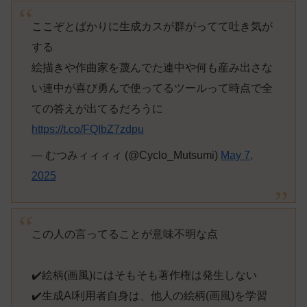
ここぞとばかりに生成カスが群がってて吐き気が
する
絵描きや作曲家を蔑んでた連中や何も産み出さな
い連中が喜び勇んで使ってるツールって時点で全
ての答えが出てるだろうに
https://t.co/FQIbZ7zdpu
— むつみィィィィ (@Cyclo_Mutsumi)
May 7,
2025
この人の言ってることが意味不明な点
✔️絵柄(画風)にはそもそも著作権は発生しない
✔️生成AI利用者自身は、他人の絵柄(画風)を学習