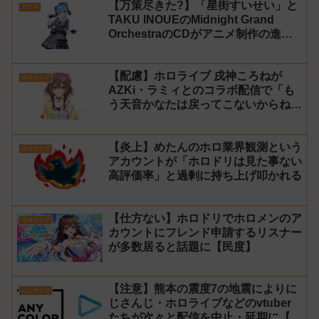
【万策尽きた?】「星街すいせい」と
アニメ
TAKU INOUEのMidnight Grand
OrchestraのCDがアニメ制作の進行
問題で発売中止に
【配慮】ホロライブ 戌神ころねが
ホロライブ
AZKi・ラミィとのコラボ配信で「も
う天音かなたは戻ってこないからね」
と発言した事について謝罪
【炎上】めたんのホロ業界観測という
ホロライブ
アカウントが「ホロドリは見た事ない
高評価率」と過剰に持ち上げ叩かれる
【仕方ない】ホロドリでホロメンのア
ホロライブ
カウントにフレンド申請するリスナー
が多数居ると話題に【民度】
【注意】熊本の震度7の地震によりに
にじさんじ
じさんじ・ホロライブなどのvtuber
たちが次々と配信を中止・延期に【不