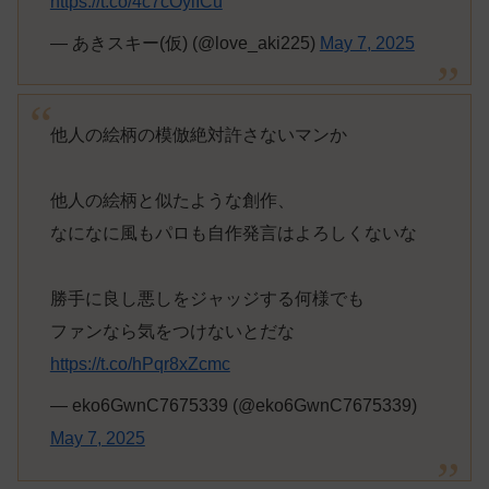
https://t.co/4c7cOylICu
— あきスキー(仮) (@love_aki225)
May 7, 2025
他人の絵柄の模倣絶対許さないマンか
他人の絵柄と似たような創作、
なになに風もパロも自作発言はよろしくないな
勝手に良し悪しをジャッジする何様でも
ファンなら気をつけないとだな
https://t.co/hPqr8xZcmc
— eko6GwnC7675339 (@eko6GwnC7675339)
May 7, 2025