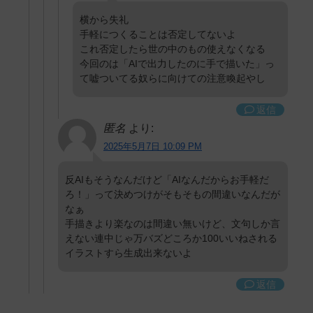
横から失礼
手軽につくることは否定してないよ
これ否定したら世の中のもの使えなくなる
今回のは「AIで出力したのに手で描いた」っ
て嘘ついてる奴らに向けての注意喚起やし
返信
匿名
より:
2025年5月7日 10:09 PM
反AIもそうなんだけど「AIなんだからお手軽だ
ろ！」って決めつけがそもそもの間違いなんだが
なぁ
手描きより楽なのは間違い無いけど、文句しか言
えない連中じゃ万バズどころか100いいねされる
イラストすら生成出来ないよ
返信