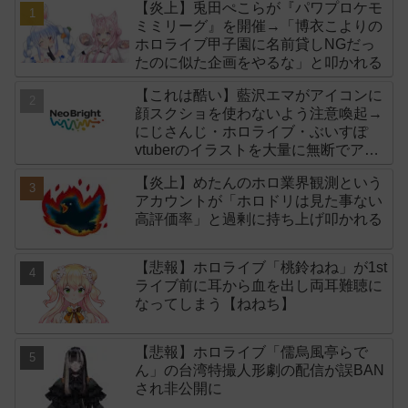
【炎上】兎田ぺこらが『パワプロケモ
ミミリーグ』を開催→「博衣こよりの
ホロライブ甲子園に名前貸しNGだっ
たのに似た企画をやるな」と叩かれる
【これは酷い】藍沢エマがアイコンに
顔スクショを使わないよう注意喚起→
にじさんじ・ホロライブ・ぶいすぽ
vtuberのイラストを大量に無断でアイ
コンに使用したライバー事務所
【炎上】めたんのホロ業界観測という
「NeoBright（ネオブライト）」が謝
アカウントが「ホロドリは見た事ない
罪！
高評価率」と過剰に持ち上げ叩かれる
【悲報】ホロライブ「桃鈴ねね」が1st
ライブ前に耳から血を出し両耳難聴に
なってしまう【ねねち】
【悲報】ホロライブ「儒烏風亭らで
ん」の台湾特撮人形劇の配信が誤BAN
され非公開に