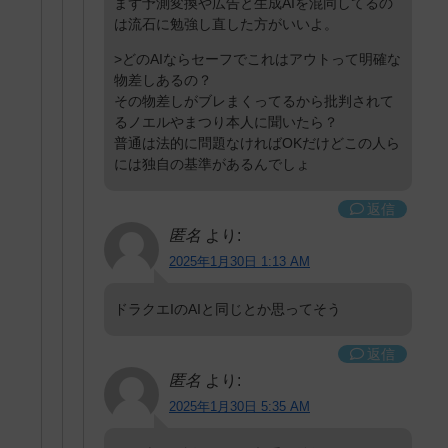
まず予測変換や広告と生成AIを混同してるの
は流石に勉強し直した方がいいよ。
>どのAIならセーフでこれはアウトって明確な
物差しあるの？
その物差しがブレまくってるから批判されて
るノエルやまつり本人に聞いたら？
普通は法的に問題なければOKだけどこの人ら
には独自の基準があるんでしょ
返信
匿名
より:
2025年1月30日 1:13 AM
ドラクエIのAIと同じとか思ってそう
返信
匿名
より:
2025年1月30日 5:35 AM