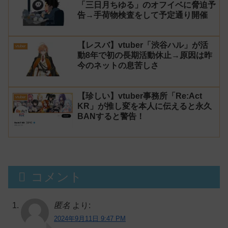
「三日月ちゆる」のオフイベに脅迫予
告→手荷物検査をして予定通り開催
【レスバ】vtuber「渋谷ハル」が活
vtuber
動8年で初の長期活動休止→原因は昨
今のネットの息苦しさ
【珍しい】vtuber事務所「Re:Act
vtuber
KR」が推し変を本人に伝えると永久
BANすると警告！
コメント
匿名
より:
2024年9月11日 9:47 PM