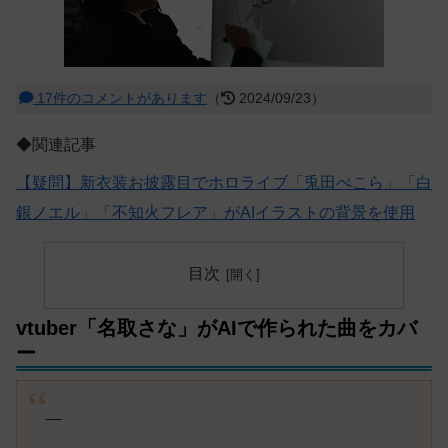
17件のコメントがあります
（
2024/09/23）
◆関連記事
【疑問】新衣装お披露目でホロライブ「兎田ぺこら」「白
銀ノエル」「不知火フレア」がAIイラストの背景を使用
目次
vtuber「名取さな」がAIで作られた曲をカバ
ー
—