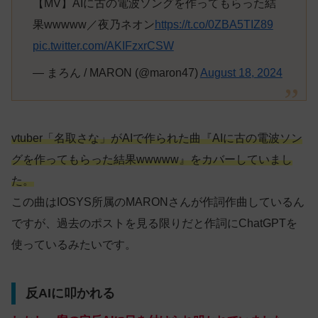
【MV】AIに古の電波ソングを作ってもらった結
果wwwww／夜乃ネオン
https://t.co/0ZBA5TIZ89
pic.twitter.com/AKIFzxrCSW
— まろん / MARON (@maron47)
August 18, 2024
vtuber「名取さな」がAIで作られた曲『AIに古の電波ソン
グを作ってもらった結果wwwww』をカバーしていまし
た。
この曲はIOSYS所属のMARONさんが作詞作曲しているん
ですが、過去のポストを見る限りだと作詞にChatGPTを
使っているみたいです。
反AIに叩かれる