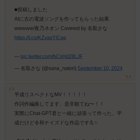
■投稿しました
AIに古の電波ソングを作ってもらった結果
wwwww/夜乃ネオン Covered by 名取さな
https://t.co/KZvasYlCqe
—
pic.twitter.com/bCsHd28LJF
— 名取さな (@sana_natori)
September 10, 2024
平成リスペクトなMV！！！！！
作詞作編曲してます、是非観てね〜！！
実際にChat-GPT君と一緒に頑張って作った、平
成だけど令和ナイズドな作品です💪✨