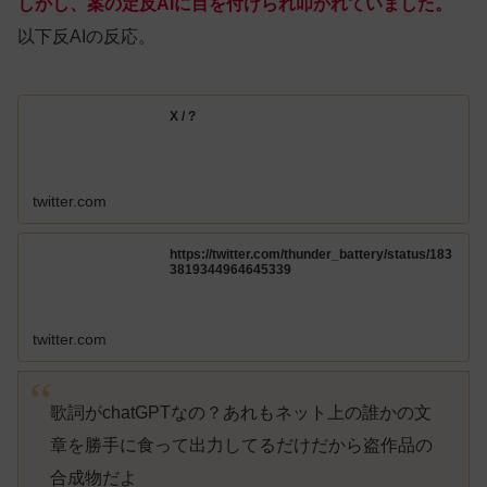
しかし、
案の定反AIに目を付けられ叩かれていました。
以下反AIの反応。
X / ?
twitter.com
https://twitter.com/thunder_battery/status/183
3819344964645339
twitter.com
歌詞がchatGPTなの？あれもネット上の誰かの文
章を勝手に食って出力してるだけだから盗作品の
合成物だよ