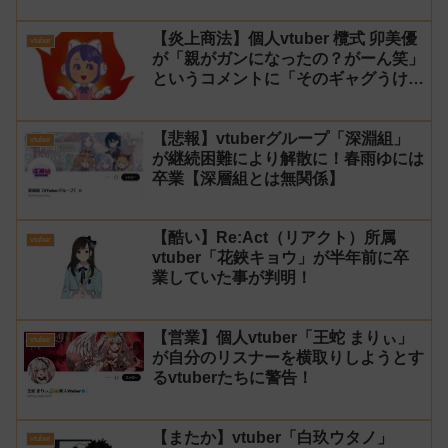
【炎上商法】個人vtuber 欖式 卯美優
vtuber
が「親がガンになったの？がーん笑」
というコメントに「そのギャグうけ
る！」と返せないとvtuberになるの
はオススメしないと投稿し叩かれる
【悲報】vtuberグループ「深淵組」
vtuber
が継続困難により解散に！春雨ゆには
卒業【深層組とは無関係】
【酷い】Re:Act（リアクト）所属
vtuber
vtuber「花鋏キョウ」が半年前に卒
業していた事が判明！
【営業】個人vtuber「王蛇 まりぃ」
vtuber
が自分のリスナーを横取りしようとす
るvtuberたちに警告！
【またか】vtuber「白玖ウタノ」
vtuber