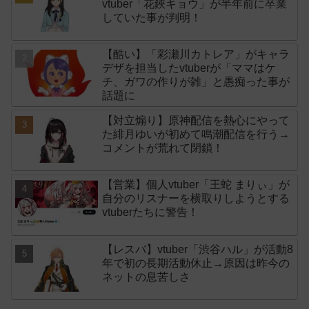
vtuber「花鋏キョウ」が半年前に卒業
していた事が判明！
【酷い】「彩瀬川カトレア」がキャラ
デザを担当したvtuberが「ママはケ
チ、ガワの作りが雑」と愚痴った事が
話題に
【対立煽り】原神配信を熱心にやって
た緋月ゆいが初めて鳴潮配信を行う→
コメントが荒れて閉鎖！
【営業】個人vtuber「王蛇 まりぃ」が
自分のリスナーを横取りしようとする
vtuberたちに警告！
【レスバ】vtuber「渋谷ハル」が活動8
年で初の長期活動休止→原因は昨今の
ネットの息苦しさ