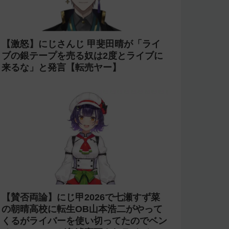
【激怒】にじさんじ 甲斐田晴が「ライ
ブの銀テープを売る奴は2度とライブに
来るな」と発言【転売ヤー】
【賛否両論】にじ甲2026で七瀬すず菜
の朝晴高校に転生OB山本浩二がやって
くるがライバーを使い切ってたのでベン