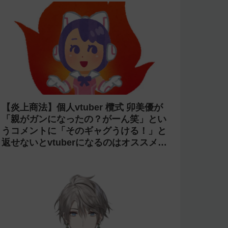
【炎上商法】個人vtuber 欖式 卯美優が
「親がガンになったの？がーん笑」とい
うコメントに「そのギャグうける！」と
返せないとvtuberになるのはオススメし
ないと投稿し叩かれる