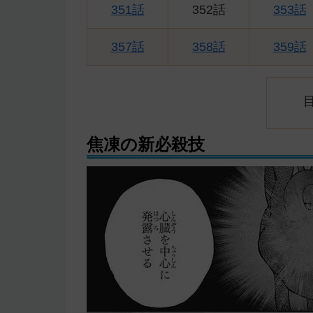
351話
352話
353話
357話
358話
359話
焦凍の新必殺技