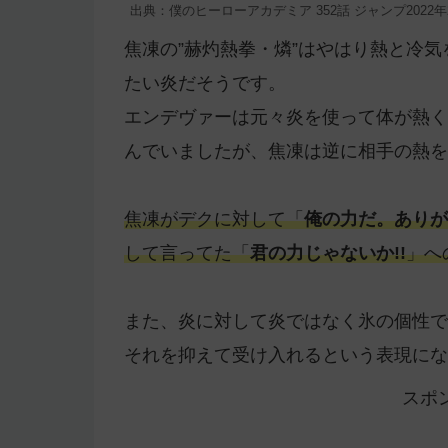
出典：僕のヒーローアカデミア 352話 ジャンプ2022年
焦凍の”赫灼熱拳・燐”はやはり熱と冷
たい炎だそうです。
エンデヴァーは元々炎を使って体が熱く
んでいましたが、焦凍は逆に相手の熱を
焦凍がデクに対して「
俺の力だ。ありが
して言ってた「
君の力じゃないか!!
」へ
また、炎に対して炎ではなく氷の個性で
それを抑えて受け入れるという表現にな
スポ