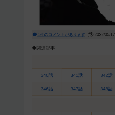
1件のコメントがあります
（
2022/05/1
◆関連記事
340話
341話
342話
346話
347話
348話