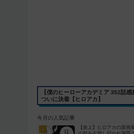
【僕のヒーローアカデミア 352話
ついに決着【ヒロアカ】
今月の人気記事
【炎上】ヒロアカの原画
の前を占領し叩かれ謝罪