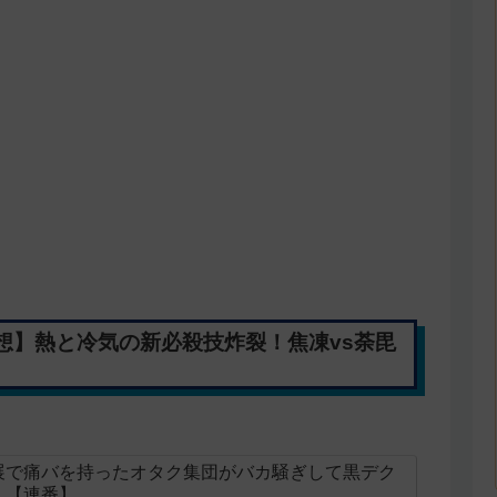
感想】熱と冷気の新必殺技炸裂！焦凍vs荼毘
展で痛バを持ったオタク集団がバカ騒ぎして黒デク
！【連番】