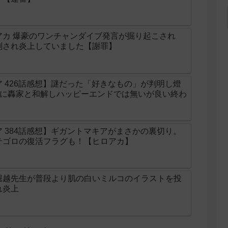
アカ 爆豪のワンチャンダイブ発言が掘り起こされ
判され炎上していました【謝罪】
 426話感想】謎だった「好きなもの」が判明し燈
遂に轟家と和解しハッピーエンドでは無いが良い終わ
 384話感想】ギガントマキアがまさかの裏切り。
テゴロの復活フラグも！【ヒロアカ】
堀越先生が普段より肌の白いミルコのイラストを投
れ炎上