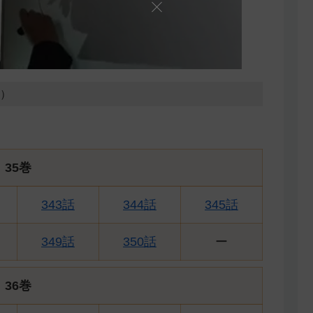
7）
35巻
343話
344話
345話
349話
350話
ー
36巻