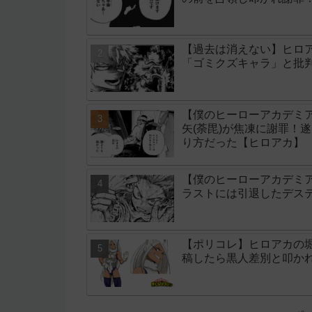
【過去は消えない】ヒロ
「ゴミクズキャラ」と批
【僕のヒーローアカデミア
矢(荼毘)が焦凍に謝罪！
り方だった【ヒロアカ】
【僕のヒーローアカデミア
ラストには引退したデス
【ポリコレ】ヒロアカの
稿したら黒人差別と叩か