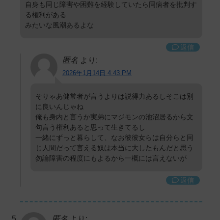
自身も同じ障害や困難を経験していたら同病者を批判す
る権利がある
みたいな風潮あるよな
返信
匿名
より:
2026年1月14日 4:43 PM
そりゃあ健常者が言うよりは説得力あるしそこは別
に良いんじゃね
俺も身内と言うか実弟にマジモンの池沼居るから文
句言う権利あると思って生きてるし
一緒にずっと暮らして、なお彼彼女らは自分らと同
じ人間だって言える奴は本当に大したもんだと思う
勿論障害の程度にもよるから一概には言えないが
返信
匿名
より: