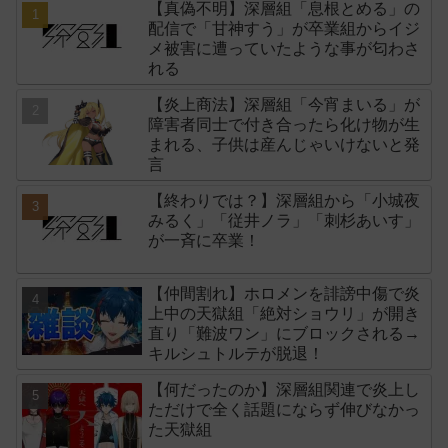
【真偽不明】深層組「息根とめる」の
配信で「甘神すう」が卒業組からイジ
メ被害に遭っていたような事が匂わさ
れる
【炎上商法】深層組「今宵まいる」が
障害者同士で付き合ったら化け物が生
まれる、子供は産んじゃいけないと発
言
【終わりでは？】深層組から「小城夜
みるく」「従井ノラ」「刺杉あいす」
が一斉に卒業！
【仲間割れ】ホロメンを誹謗中傷で炎
上中の天獄組「絶対ショウリ」が開き
直り「難波ワン」にブロックされる→
キルシュトルテが脱退！
【何だったのか】深層組関連で炎上し
ただけで全く話題にならず伸びなかっ
た天獄組