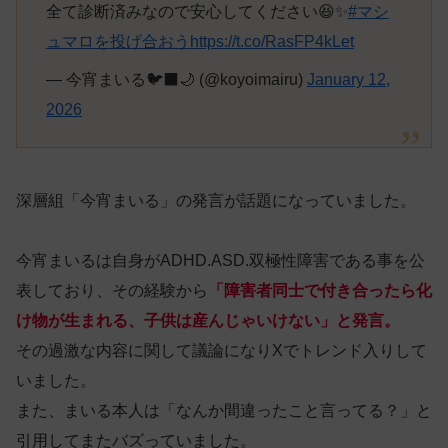
全て診断済みなので安心してください😆✨
#マシ
ュマロを投げ合おう
https://t.co/RasFP4kLet
— 今宵まいる🐦‍⬛🌙 (@koyoimairu)
January 12,
2026
深層組「今宵まいる」の発言が話題になっていました。
今宵まいるは自身がADHD.ASD.双極性障害である事を公
表しており、その経験から
「障害者同士で付き合ったら化
け物が生まれる、子供は産んじゃいけない」と発言。
その過激な内容に関して議論になりXでトレンド入りして
いました。
また、まいる本人は「なんか間違ったこと言ってる？」と
引用してまたバズっていました。