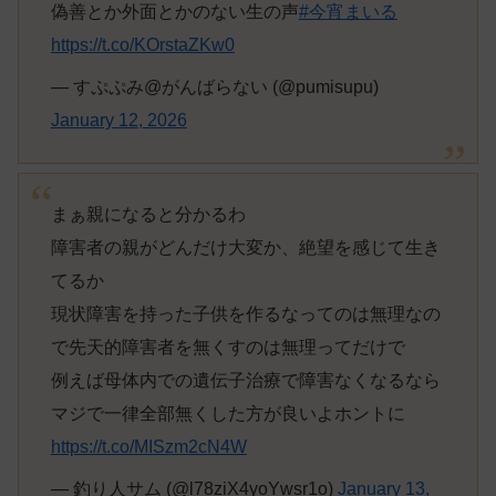
偽善とか外面とかのない生の声
#今宵まいる
https://t.co/KOrstaZKw0
— すぷぷみ@がんばらない (@pumisupu)
January 12, 2026
まぁ親になると分かるわ
障害者の親がどんだけ大変か、絶望を感じて生き
てるか
現状障害を持った子供を作るなってのは無理なの
で先天的障害者を無くすのは無理ってだけで
例えば母体内での遺伝子治療で障害なくなるなら
マジで一律全部無くした方が良いよホントに
https://t.co/MISzm2cN4W
— 釣り人サム (@l78ziX4yoYwsr1o)
January 13,