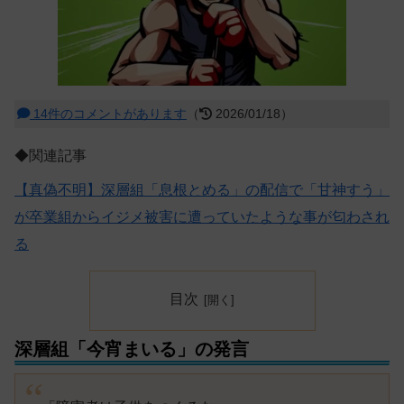
14件のコメントがあります
（
2026/01/18）
◆関連記事
【真偽不明】深層組「息根とめる」の配信で「甘神すう」
が卒業組からイジメ被害に遭っていたような事が匂わされ
る
目次
深層組「今宵まいる」の発言