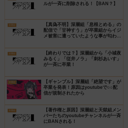
ルが一斉に削除される！【BAN？】
【真偽不明】深層組「息根とめる」の
深層組
配信で「甘神すう」が卒業組からイジ
メ被害に遭っていたような事が匂わさ
れる
【終わりでは？】深層組から「小城夜
深層組
みるく」「従井ノラ」「刺杉あいす」
が一斉に卒業！
【ギャンブル】深層組「絶望です」が
深層組
卒業を発表！原因はyoutubeで○○配
信が規制されたから
【著作権と原因】深層組と天獄組メン
深層組
バーたちのyoutubeチャンネルが一斉
にBANされる！