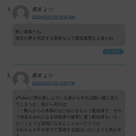
匿名
より:
2025年5月17日 9:04 AM
酷い家族だね
彼女の夢を否定する家族なんて最低最悪な人達だね
返信
匿名
より:
2025年5月17日 2:03 PM
VTuberに慣れ親しんでいる身からすれば酷い親に見え
てしまうが、傍から見れば
「一般人からの多額のおひねりをもらう配信者で、それ
で借金まみれになる視聴者や被害に遭う配信者もいる」
というような認識になるんじゃないだろうか
それをもろ手を挙げて賛成する親はいないような気がす