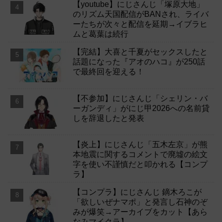
【youtube】にじさんじ「塚原大地」
のリズム天国配信がBANされ、ライバ
ーたちが次々と配信を延期→イブラヒ
ムと葛葉は続行
【完結】大喜と千夏がセックスしたと
話題になった『アオのハコ』が250話
で最終回を迎える！
【不参加】にじさんじ「シェリン・バ
ーガンディ」がにじ甲2026への名前貸
しを辞退したと発表
【炎上】にじさんじ「五木左京」が熊
本地震に関するコメントで廃墟の絵文
字を使い不謹慎だと叩かれる【コンプ
ラ】
【コンプラ】にじさんじ 鏑木ろこが
「欲しいぜナマポ」と発言し石神のぞ
みが爆笑→アーカイブをカット【あら
なみマイクラ】