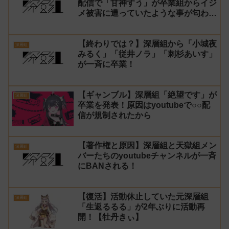
配信で「甘神すう」が卒業組からイジ
メ被害に遭っていたような事が匂わさ
れる
【終わりでは？】深層組から「小城夜
深層組
みるく」「従井ノラ」「刺杉あいす」
が一斉に卒業！
【ギャンブル】深層組「絶望です」が
深層組
卒業を発表！原因はyoutubeで○○配
信が規制されたから
【著作権と原因】深層組と天獄組メン
深層組
バーたちのyoutubeチャンネルが一斉
にBANされる！
【復活】活動休止していた元深層組
深層組
「生返るるる」が2年ぶりに活動再
開！【牡丹きぃ】