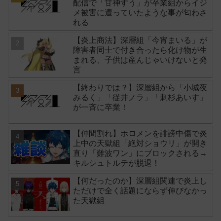
配信で「甘神すう」が卒業組からイジ
メ被害に遭っていたような事が匂わさ
れる
【炎上商法】深層組「今宵まいる」が
障害者同士で付き合ったら化け物が生
まれる、子供は産んじゃいけないと発
言
【終わりでは？】深層組から「小城夜
みるく」「従井ノラ」「刺杉あいす」
が一斉に卒業！
【仲間割れ】ホロメンを誹謗中傷で炎
上中の天獄組「絶対ショウリ」が開き
直り「難波ワン」にブロックされる→
キルシュトルテが脱退！
【何だったのか】深層組関連で炎上し
ただけで全く話題にならず伸びなかっ
た天獄組