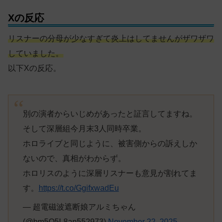
Xの反応
リスナーの分母が少なすぎて炎上はしてませんがザワザワ
していました。
以下Xの反応。
別の演者からいじめがあったと証言してますね。
そして深層組今月末3人同時卒業。
ホロライブと同じように、被害側からの訴えしか
ないので、真相がわからず。
ホロリスのように深層リスナーも意見が割れてま
す。
https://t.co/GgifxwadEu
— 超電磁波遮断娘アルミちゃん
(@bm5Q5L8an552973)
November 22, 2025