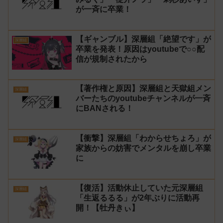
が一斉に卒業！
【ギャンブル】深層組「絶望です」が
深層組
卒業を発表！原因はyoutubeで○○配
信が規制されたから
【著作権と原因】深層組と天獄組メン
深層組
バーたちのyoutubeチャンネルが一斉
にBANされる！
【衝撃】深層組「わからせちょろ」が
深層組
家族からの妨害でメンタルを崩し卒業
に
【復活】活動休止していた元深層組
深層組
「生返るるる」が2年ぶりに活動再
開！【牡丹きぃ】