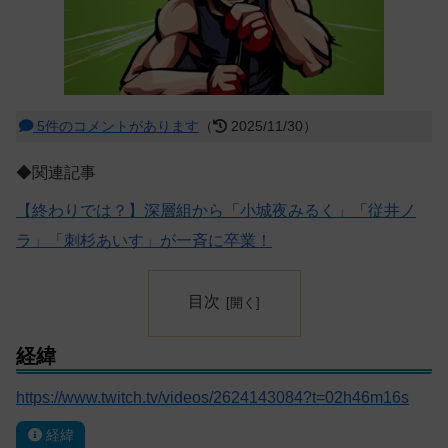
5件のコメントがあります
（
2025/11/30）
◆関連記事
【終わりでは？】深層組から「小城夜みるく」「従井ノ
ラ」「刺杉あいす」が一斉に卒業！
目次
経緯
https://www.twitch.tv/videos/2624143084?t=02h46m16s
経緯