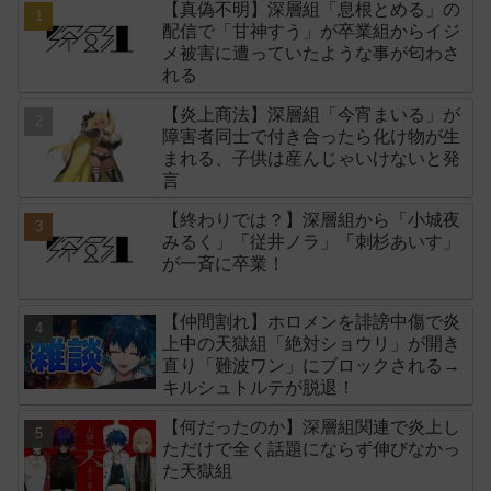
【真偽不明】深層組「息根とめる」の
配信で「甘神すう」が卒業組からイジ
メ被害に遭っていたような事が匂わさ
れる
【炎上商法】深層組「今宵まいる」が
障害者同士で付き合ったら化け物が生
まれる、子供は産んじゃいけないと発
言
【終わりでは？】深層組から「小城夜
みるく」「従井ノラ」「刺杉あいす」
が一斉に卒業！
【仲間割れ】ホロメンを誹謗中傷で炎
上中の天獄組「絶対ショウリ」が開き
直り「難波ワン」にブロックされる→
キルシュトルテが脱退！
【何だったのか】深層組関連で炎上し
ただけで全く話題にならず伸びなかっ
た天獄組