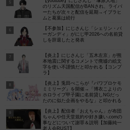
【youtube】にじさんじ「塚原大地」
のリズム天国配信がBANされ、ライバ
ーたちが次々と配信を延期→イブラヒ
ムと葛葉は続行
【不参加】にじさんじ「シェリン・バ
ーガンディ」がにじ甲2026への名前貸
しを辞退したと発表
【炎上】にじさんじ「五木左京」が熊
本地震に関するコメントで廃墟の絵文
字を使い不謹慎だと叩かれる【コンプ
ラ】
【炎上】兎田ぺこらが『パワプロケモ
ミミリーグ』を開催→「博衣こよりの
ホロライブ甲子園に名前貸しNGだっ
たのに似た企画をやるな」と叩かれる
【炎上】配信者「おえちゃん」が布団
ちゃんや任天堂規約や好き嫌い.comの
事などについて謝罪＆説明【加藤純一
老人会RUST】