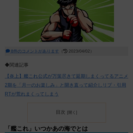
8件のコメントがあります
（
2023/04/02）
◆関連記事
【炎上】艦これ公式が万策尽きて延期しまくってるアニメ
2期を「月一のお楽しみ」と開き直って紹介しリプ・引用
RTが荒れまくってしまう
目次
「艦これ」いつかあの海でとは