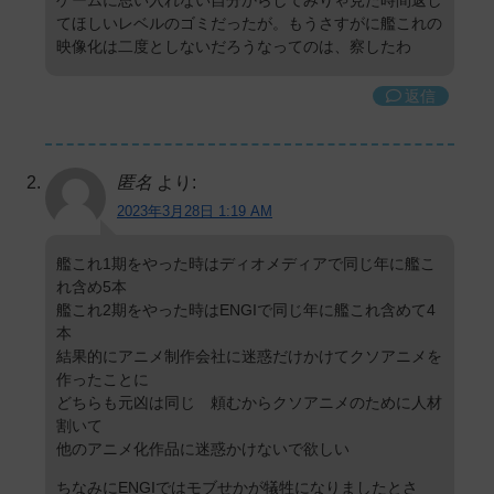
てほしいレベルのゴミだったが。もうさすがに艦これの
映像化は二度としないだろうなってのは、察したわ
返信
匿名
より:
2023年3月28日 1:19 AM
艦これ1期をやった時はディオメディアで同じ年に艦こ
れ含め5本
艦これ2期をやった時はENGIで同じ年に艦これ含めて4
本
結果的にアニメ制作会社に迷惑だけかけてクソアニメを
作ったことに
どちらも元凶は同じ 頼むからクソアニメのために人材
割いて
他のアニメ化作品に迷惑かけないで欲しい
ちなみにENGIではモブせかが犠牲になりましたとさ