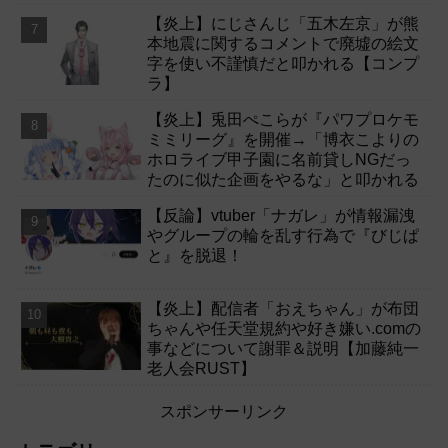
【炎上】にじさんじ「五木左京」が熊
本地震に関するコメントで廃墟の絵文
字を使い不謹慎だと叩かれる【コンプ
ラ】
【炎上】兎田ぺこらが『パワプロケモ
ミミリーグ』を開催→「博衣こよりの
ホロライブ甲子園に名前貸しNGだっ
たのに似た企画をやるな」と叩かれる
【反論】vtuber「ナガレ」が情報漏洩
やグループの輪を乱す行為で『びじぱ
と』を脱退！
【炎上】配信者「おえちゃん」が布団
ちゃんや任天堂規約や好き嫌い.comの
事などについて謝罪＆説明【加藤純一
老人会RUST】
スポンサーリンク