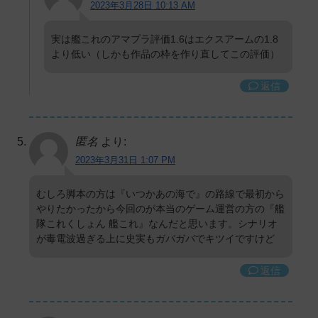
2023年3月28日 10:13 AM
実は艦これのアマプラ評価1.6はエクスアームの1.8
より低い（しかも作品の枠を作り直してこの評価）
返信
匿名
より:
2023年3月31日 1:07 PM
むしろ脚本の方は『いつかあの海で』の路線で最初から
やりたかったから今回のが本当のゲーム運営の方の『艦
隊これくしょん 艦これ』なんだと思います。シナリオ
が毒電波過ぎる上に史実もガバガバでキツイですけど
返信