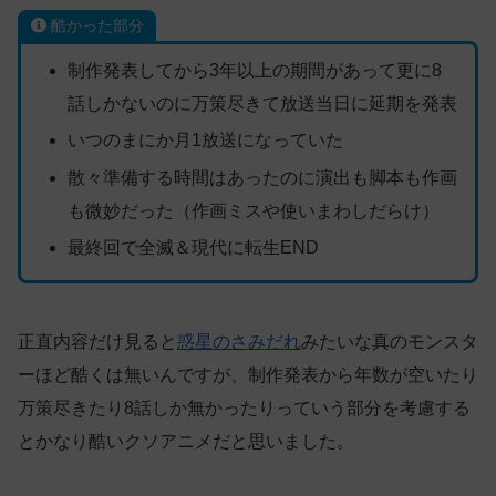
酷かった部分
制作発表してから3年以上の期間があって更に8
話しかないのに万策尽きて放送当日に延期を発表
いつのまにか月1放送になっていた
散々準備する時間はあったのに演出も脚本も作画
も微妙だった（作画ミスや使いまわしだらけ）
最終回で全滅＆現代に転生END
正直内容だけ見ると
惑星のさみだれ
みたいな真のモンスタ
ーほど酷くは無いんですが、制作発表から年数が空いたり
万策尽きたり8話しか無かったりっていう部分を考慮する
とかなり酷いクソアニメだと思いました。