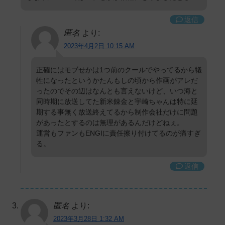
返信
匿名
より:
2023年4月2日 10:15 AM
正確にはモブせかは1つ前のクールでやってるから犠
牲になったというかたんもしの頃から作画がアレだ
ったのでその辺はなんとも言えないけど、いつ海と
同時期に放送してた新米錬金と宇崎ちゃんは特に延
期する事無く放送終えてるから制作会社だけに問題
があったとするのは無理があるんだけどねぇ。
運営もファンもENGIに責任擦り付けてるのが痛すぎ
る。
返信
匿名
より:
2023年3月28日 1:32 AM