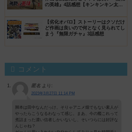
の英雄』4話感想【キンキンキン太
郎】
【劣化オバロ】ストーリーはクソだけ
クソアニメ
ど作画は良いので何となく見られてし
まう『無限ガチャ』3話感想
コメント
匿名
より:
2023年3月27日 11:14 PM
脚本は田中なんだっけ。そりゃアニメ畑でもない素人が
やったらこうなるわなって感じ。まあ、今の艦これって
煮詰まった濃い信者しかいないし、そいつらには好評な
んじゃね？
ゲームに思い入れない自分からしてみりゃ見た時間返し