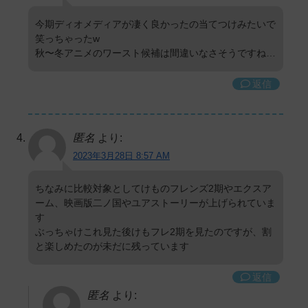
今期ディオメディアが凄く良かったの当てつけみたいで
笑っちゃったw
秋〜冬アニメのワースト候補は間違いなさそうですね…
返信
匿名
より:
2023年3月28日 8:57 AM
ちなみに比較対象としてけものフレンズ2期やエクスア
ーム、映画版二ノ国やユアストーリーが上げられていま
す
ぶっちゃけこれ見た後けもフレ2期を見たのですが、割
と楽しめたのが未だに残っています
返信
匿名
より: