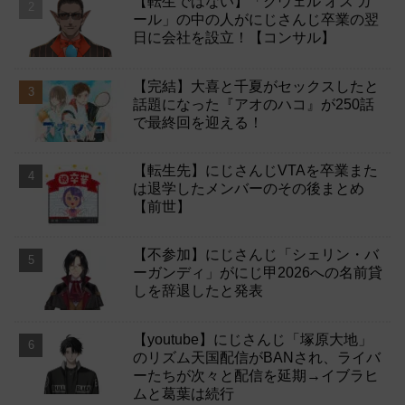
【転生ではない】「グウェル オス ガ
ール」の中の人がにじさんじ卒業の翌
日に会社を設立！【コンサル】
【完結】大喜と千夏がセックスしたと
話題になった『アオのハコ』が250話
で最終回を迎える！
【転生先】にじさんじVTAを卒業また
は退学したメンバーのその後まとめ
【前世】
【不参加】にじさんじ「シェリン・バ
ーガンディ」がにじ甲2026への名前貸
しを辞退したと発表
【youtube】にじさんじ「塚原大地」
のリズム天国配信がBANされ、ライバ
ーたちが次々と配信を延期→イブラヒ
ムと葛葉は続行