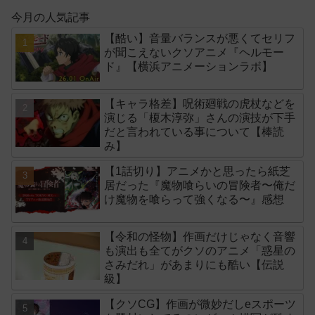
今月の人気記事
【酷い】音量バランスが悪くてセリフ
が聞こえないクソアニメ『ヘルモー
ド』【横浜アニメーションラボ】
【キャラ格差】呪術廻戦の虎杖などを
演じる「榎木淳弥」さんの演技が下手
だと言われている事について【棒読
み】
【1話切り】アニメかと思ったら紙芝
居だった『魔物喰らいの冒険者〜俺だ
け魔物を喰らって強くなる〜』感想
【令和の怪物】作画だけじゃなく音響
も演出も全てがクソのアニメ「惑星の
さみだれ」があまりにも酷い【伝説
級】
【クソCG】作画が微妙だしeスポーツ