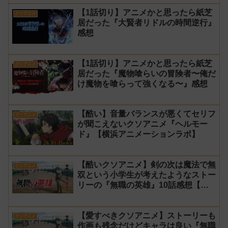
【1話切り】アニメかと思ったら紙芝
クソアニメ
居だった『大賢者リドルの時間逆行』
感想
【1話切り】アニメかと思ったら紙芝
クソアニメ
居だった『魔物喰らいの冒険者〜俺だ
け魔物を喰らって強くなる〜』感想
【酷い】音量バランスが悪くてセリフ
クソアニメ
が聞こえないクソアニメ『ヘルモー
ド』【横浜アニメーションラボ】
【酷いクソアニメ】剣の次は魔法で無
クソアニメ
双という小学生が考えたようなストー
リーの『無職の英雄』10話感想【キ
ンキンキン太郎】
【愛すべきクソアニメ】ストーリーも
クソアニメ
作画も残念だけどキャラは良い『無職