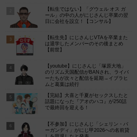
【転生ではない】「グウェル オス ガ
ール」の中の人がにじさんじ卒業の翌
日に会社を設立！【コンサル】
【転生先】にじさんじVTAを卒業また
は退学したメンバーのその後まとめ
【前世】
【youtube】にじさんじ「塚原大地」
のリズム天国配信がBANされ、ライバ
ーたちが次々と配信を延期→イブラヒ
ムと葛葉は続行
【完結】大喜と千夏がセックスしたと
話題になった『アオのハコ』が250話
で最終回を迎える！
【不参加】にじさんじ「シェリン・バ
ーガンディ」がにじ甲2026への名前貸
しを辞退したと発表