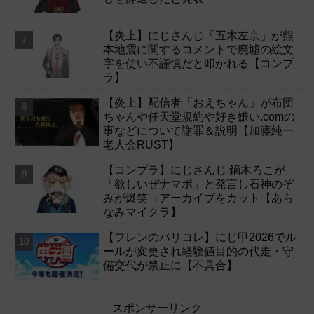
【炎上】にじさんじ「五木左京」が熊
本地震に関するコメントで廃墟の絵文
字を使い不謹慎だと叩かれる【コンプ
ラ】
【炎上】配信者「おえちゃん」が布団
ちゃんや任天堂規約や好き嫌い.comの
事などについて謝罪＆説明【加藤純一
老人会RUST】
【コンプラ】にじさんじ 鏑木ろこが
「欲しいぜナマポ」と発言し石神のぞ
みが爆笑→アーカイブをカット【あら
なみマイクラ】
【フレンのパリコレ】にじ甲2026でル
ールが変更され経験値目的の代走・守
備交代が禁止に【不具合】
スポンサーリンク