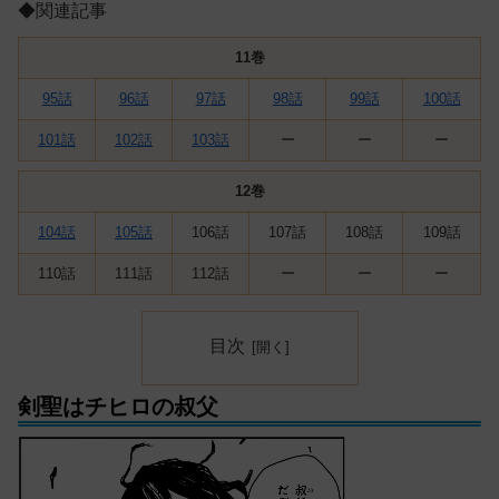
◆関連記事
11
巻
95話
96話
97話
98話
99話
100話
101話
102話
103話
ー
ー
ー
12
巻
104話
105話
106話
107話
108話
109話
110話
111話
112話
ー
ー
ー
目次
剣聖はチヒロの叔父