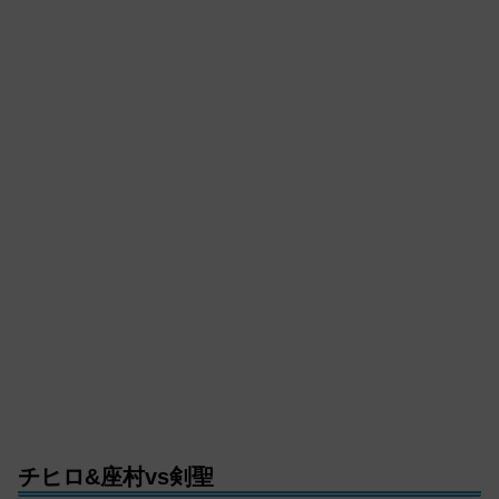
チヒロ&座村vs剣聖