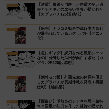
【激重】母親が自殺した国重の辛い過
カグラバチ
去とチアキとのエモい青春が描かれた
【カグラバチ126話 感想】
【転売】ナツコミ効果で単行本の既刊
カグラバチ
が爆売れしているカグラバチ【アニメ
化】
【急にギャグ】妖刀を作る激熱シーン
カグラバチ
なのに分身した瓜田が面白すぎた【カ
グラバチ125話 感想】
【朗報＆悲報】外薗先生の体調を優先
カグラバチ
しカグラバチが長期休載を発表！再開
は8月【編集部】
【面白い】明無良のチアキを思う気持
カグラバチ
ちと国重が妖刀を作った経緯が描かれ