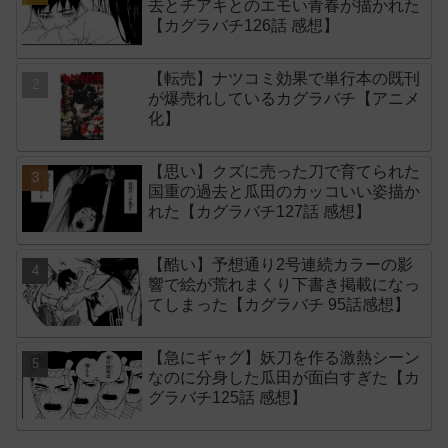
去とチアキとのエモい青春が描かれた
【カグラバチ126話 感想】
【転売】ナツコミ効果で単行本の既刊
が爆売れしているカグラバチ【アニメ
化】
【思い】クズに売った刀で育てられた
国重の過去と瓜田のカッコいい姿描か
れた【カグラバチ127話 感想】
【酷い】予想通り2号連続カラーの影
響で絵が荒れまくり下書き掲載になっ
てしまった【カグラバチ 95話感想】
【急にギャグ】妖刀を作る激熱シーン
なのに分身した瓜田が面白すぎた【カ
グラバチ125話 感想】