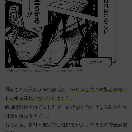
出典：カグラバチ 106話 少年ジャンプ2026年4・5号
瞬殺された座村が雀で復活し、
チヒロと共に剣聖と本格バ
トルする流れになっていました。
前回は瞬殺されてましたが、純粋な居合だけなら剣聖と座
村は互角なようです。
もっとも、真打と飛宗では性能差がありすぎるので圧倒的