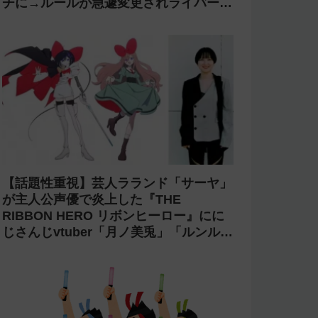
【万策尽きた?】「星街すいせい」と
TAKU INOUEのMidnight Grand
OrchestraのCDがアニメ制作の進行問
題で発売中止に