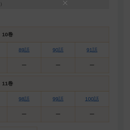
5）
10
巻
89話
90話
91話
ー
ー
ー
11
巻
98話
99話
100話
ー
ー
ー