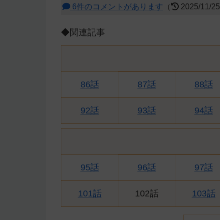
6件のコメントがあります
（
2025/11/2
◆関連記事
86話
87話
88話
92話
93話
94話
95話
96話
97話
101話
102話
103話