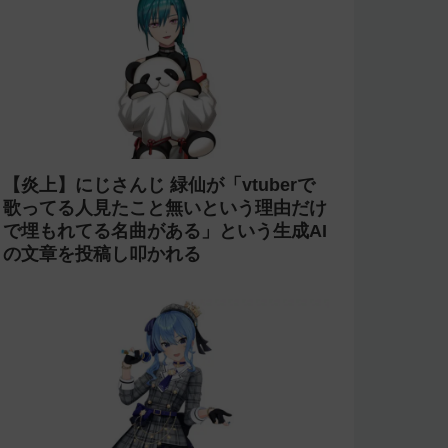
【杜撰】にじさんじ「叶」2nd LIVEの
直前放送で剣持や椎名や小柳などの誤っ
た配信情報が紹介される→ニコニコが謝
罪してタイムシフトを非公開に【生成
AI?】