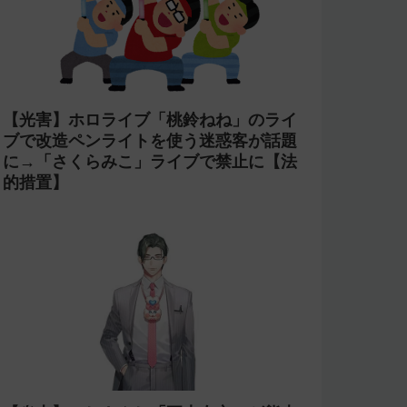
【賛否両論】にじ甲2026で七瀬すず菜
の朝晴高校に転生OB山本浩二がやって
くるがライバーを使い切ってたのでベン
チに→ルールが急遽変更されライバーの
転生が可能に
【話題性重視】芸人ラランド「サーヤ」
が主人公声優で炎上した『THE