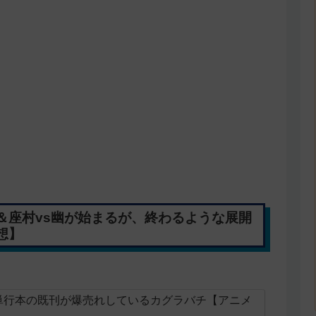
＆座村vs幽が始まるが、終わるような展開
想】
単行本の既刊が爆売れしているカグラバチ【アニメ