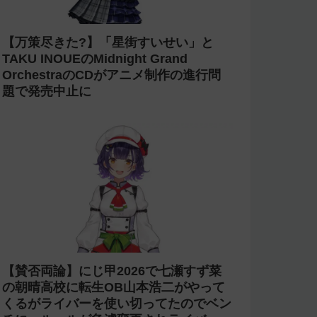
【炎上】プロスピAのyoutubeグループ
『名も無き野球部』の「やちゃお。」が
イジメにより脱退。アプデの情報漏洩も
あったと暴露→メンバーのVIPが事実無
根だと否定
【炎上】にじさんじ 緑仙が「vtuberで
歌ってる人見たこと無いという理由だけ
で埋もれてる名曲がある」という生成AI
の文章を投稿し叩かれる