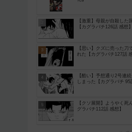
【激重】母親が自殺した
【カグラバチ126話 感想
【思い】クズに売った刀
れた【カグラバチ127話 
【酷い】予想通り2号連
しまった【カグラバチ 9
【クソ展開】ようやく死
グラバチ112話 感想】