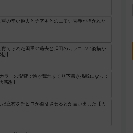
国重の辛い過去とチアキとのエモい青春が描かれた
】
で育てられた国重の過去と瓜田のカッコいい姿描か
感想】
続カラーの影響で絵が荒れまくり下書き掲載になって
5話感想】
んだ座村をチヒロが復活させるとか言い出した【カ