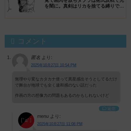
覚で黒閃を放ちダブラは術式反転で光
を闇に。真剣はリカを捨てる縛りでマ
ルに勝利【呪術廻戦モジュロ20話 感
想】
コメント
匿名
より:
2025年10月27日 10:54 PM
無理やり変なカタカナ使って異星感出そうとしてるだけ
で舞台が地球でも全く違和感のない話だった
作画の方の想像力の問題もあるのかもしれないけど
返信
menu
より:
2025年10月27日 11:08 PM