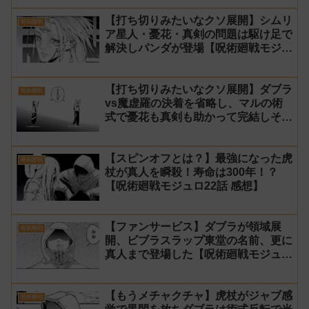
【打ち切りみたいなクソ展開】シムリ
呪術廻戦
ア星人・憂花・真剣の問題は駆け足で
解決しパンダが登場【呪術廻戦モジュ
ロ24話 感想】
【打ち切りみたいなクソ展開】ダブラ
呪術廻戦
vs魔虚羅の決着を省略し、マルの術
式で憂花も真剣も助かって完結しそう
【呪術廻戦モジュロ23話 感想】
【スピンオフとは？】最強になった虎
呪術廻戦
杖が真人を瞬殺！寿命は300年！？
【呪術廻戦モジュロ22話 感想】
【ファンサービス】ダブラが領域展
呪術廻戦
開、ビブラスラップ東堂の名前、更に
真人まで登場した【呪術廻戦モジュロ
21話 感想】
【もうメチャクチャ】虎杖がジャブ感
呪術廻戦