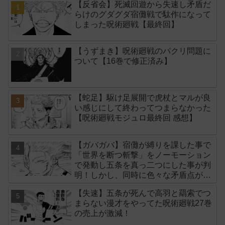
【反省会】死滅回遊から失速し矛盾だ
らけのグダグダ宿儺戦で駄作になって
しまった呪術廻戦【最終回】
【うずまき】呪術廻戦のパクリ問題に
ついて【16巻で修正済み】
【蛇足】駆け足展開で虎杖とマルが良
い感じにして終わってつまらなかった
【呪術廻戦モジュロ最終回 感想】
【ガバガバ】宿儺が縛りを課した事で
「世界を断つ斬撃」をノーモーション
で発動し五条を真っ二つにした事が判
明！しかし、同時に色々な矛盾点が生
まれてしまいました【後付け】
【失速】五条が死んで高羽と羂索でつ
まらない漫才をやってた呪術廻戦27巻
の売上が激減！