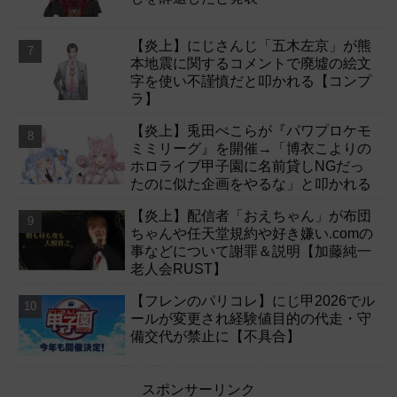
【炎上】にじさんじ「五木左京」が熊
本地震に関するコメントで廃墟の絵文
字を使い不謹慎だと叩かれる【コンプ
ラ】
【炎上】兎田ぺこらが『パワプロケモ
ミミリーグ』を開催→「博衣こよりの
ホロライブ甲子園に名前貸しNGだっ
たのに似た企画をやるな」と叩かれる
【炎上】配信者「おえちゃん」が布団
ちゃんや任天堂規約や好き嫌い.comの
事などについて謝罪＆説明【加藤純一
老人会RUST】
【フレンのパリコレ】にじ甲2026でル
ールが変更され経験値目的の代走・守
備交代が禁止に【不具合】
スポンサーリンク