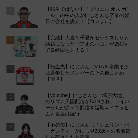
【転生ではない】「グウェル オス ガ
ール」の中の人がにじさんじ卒業の翌
日に会社を設立！【コンサル】
【完結】大喜と千夏がセックスしたと
話題になった『アオのハコ』が250話
で最終回を迎える！
【転生先】にじさんじVTAを卒業また
は退学したメンバーのその後まとめ
【前世】
【youtube】にじさんじ「塚原大地」
のリズム天国配信がBANされ、ライバ
ーたちが次々と配信を延期→イブラヒ
ムと葛葉は続行
【不参加】にじさんじ「シェリン・バ
ーガンディ」がにじ甲2026への名前貸
しを辞退したと発表