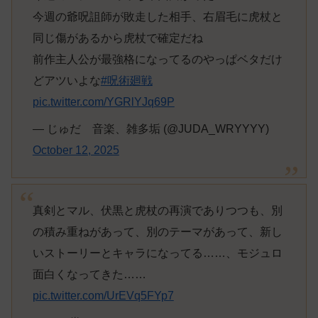
今週の爺呪詛師が敗走した相手、右眉毛に虎杖と
同じ傷があるから虎杖で確定だね
前作主人公が最強格になってるのやっぱベタだけ
どアツいよな
#呪術廻戦
pic.twitter.com/YGRlYJq69P
— じゅだ 音楽、雑多垢 (@JUDA_WRYYYY)
October 12, 2025
真剣とマル、伏黒と虎杖の再演でありつつも、別
の積み重ねがあって、別のテーマがあって、新し
いストーリーとキャラになってる……、モジュロ
面白くなってきた……
pic.twitter.com/UrEVq5FYp7