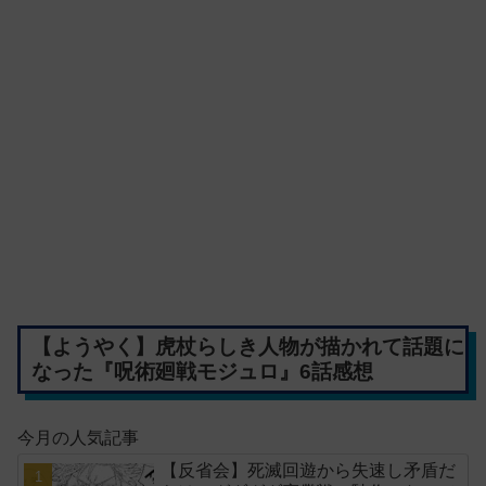
【ようやく】虎杖らしき人物が描かれて話題に
なった『呪術廻戦モジュロ』6話感想
今月の人気記事
【反省会】死滅回遊から失速し矛盾だ