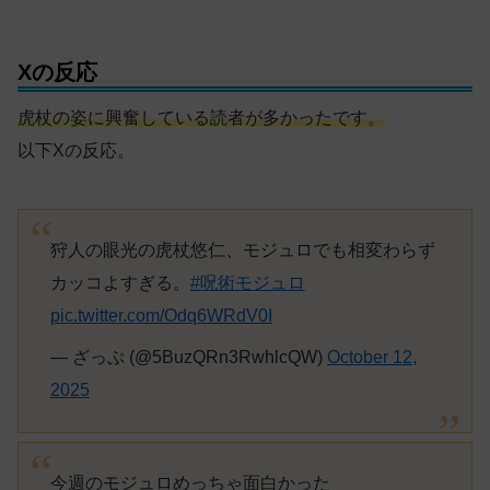
Xの反応
虎杖の姿に興奮している読者が多かったです。
以下Xの反応。
狩人の眼光の虎杖悠仁、モジュロでも相変わらず
カッコよすぎる。
#呪術モジュロ
pic.twitter.com/Odq6WRdV0I
— ざっぷ (@5BuzQRn3RwhlcQW)
October 12,
2025
今週のモジュロめっちゃ面白かった