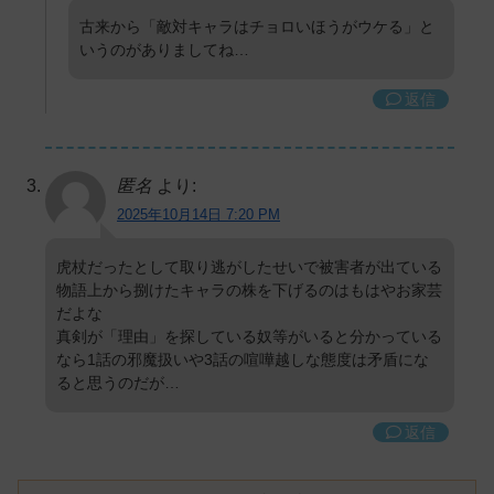
古来から「敵対キャラはチョロいほうがウケる」と
いうのがありましてね…
返信
匿名
より:
2025年10月14日 7:20 PM
虎杖だったとして取り逃がしたせいで被害者が出ている
物語上から捌けたキャラの株を下げるのはもはやお家芸
だよな
真剣が「理由」を探している奴等がいると分かっている
なら1話の邪魔扱いや3話の喧嘩越しな態度は矛盾にな
ると思うのだが…
返信