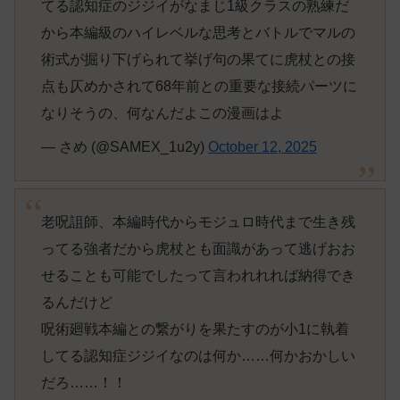
てる認知症のジジイがなまじ1級クラスの熟練だ
から本編級のハイレベルな思考とバトルでマルの
術式が掘り下げられて挙げ句の果てに虎杖との接
点も仄めかされて68年前との重要な接続パーツに
なりそうの、何なんだよこの漫画はよ
— さめ (@SAMEX_1u2y)
October 12, 2025
老呪詛師、本編時代からモジュロ時代まで生き残
ってる強者だから虎杖とも面識があって逃げおお
せることも可能でしたって言われれれば納得でき
るんだけど
呪術廻戦本編との繋がりを果たすのが小1に執着
してる認知症ジジイなのは何か……何かおかしい
だろ……！！