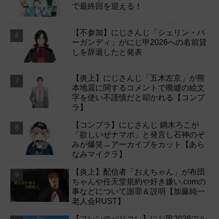
で最終回を迎える！
【不参加】にじさんじ「シェリン・バ
ーガンディ」がにじ甲2026への名前貸
しを辞退したと発表
【炎上】にじさんじ「五木左京」が熊
本地震に関するコメントで廃墟の絵文
字を使い不謹慎だと叩かれる【コンプ
ラ】
【コンプラ】にじさんじ 鏑木ろこが
「欲しいぜナマポ」と発言し石神のぞ
みが爆笑→アーカイブをカット【あら
なみマイクラ】
【炎上】配信者「おえちゃん」が布団
ちゃんや任天堂規約や好き嫌い.comの
事などについて謝罪＆説明【加藤純一
老人会RUST】
【フレンのパリコレ】にじ甲2026でル