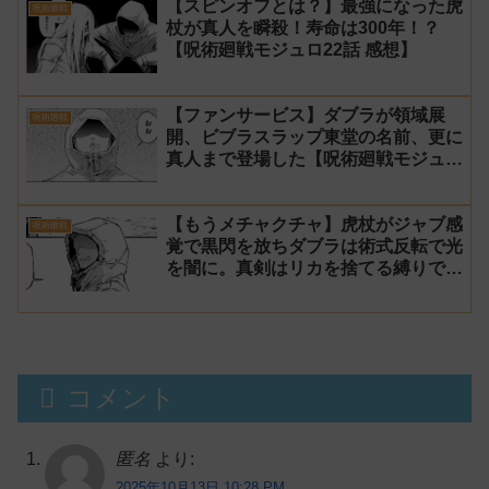
【スピンオフとは？】最強になった虎
呪術廻戦
杖が真人を瞬殺！寿命は300年！？
【呪術廻戦モジュロ22話 感想】
【ファンサービス】ダブラが領域展
呪術廻戦
開、ビブラスラップ東堂の名前、更に
真人まで登場した【呪術廻戦モジュロ
21話 感想】
【もうメチャクチャ】虎杖がジャブ感
呪術廻戦
覚で黒閃を放ちダブラは術式反転で光
を闇に。真剣はリカを捨てる縛りでマ
ルに勝利【呪術廻戦モジュロ20話 感
想】
コメント
匿名
より:
2025年10月13日 10:28 PM