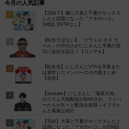
今月の人気記事
【完結？】遂に大喜と千夏がセックス
したと話題になった『アオのハコ』
248話【NTRなし】
【転生ではない】「グウェル オス ガ
ール」の中の人がにじさんじ卒業の翌
日に会社を設立！【コンサル】
【転生先】にじさんじVTAを卒業また
は退学したメンバーのその後まとめ
【前世】
【youtube】にじさんじ「塚原大地」
のリズム天国配信がBANされ、ライバ
ーたちが次々と配信を延期→イブラヒ
ムと葛葉は続行
【完結】大喜と千夏がセックスしたと
話題になった『アオのハコ』が250話