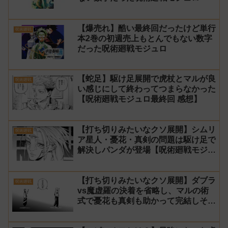
【爆売れ】酷い最終回だったけど単行
呪術廻戦
本2巻の初週売上もとんでもない数字
だった呪術廻戦モジュロ
【蛇足】駆け足展開で虎杖とマルが良
呪術廻戦
い感じにして終わってつまらなかった
【呪術廻戦モジュロ最終回 感想】
【打ち切りみたいなクソ展開】シムリ
呪術廻戦
ア星人・憂花・真剣の問題は駆け足で
解決しパンダが登場【呪術廻戦モジュ
ロ24話 感想】
【打ち切りみたいなクソ展開】ダブラ
呪術廻戦
vs魔虚羅の決着を省略し、マルの術
式で憂花も真剣も助かって完結しそう
【呪術廻戦モジュロ23話 感想】