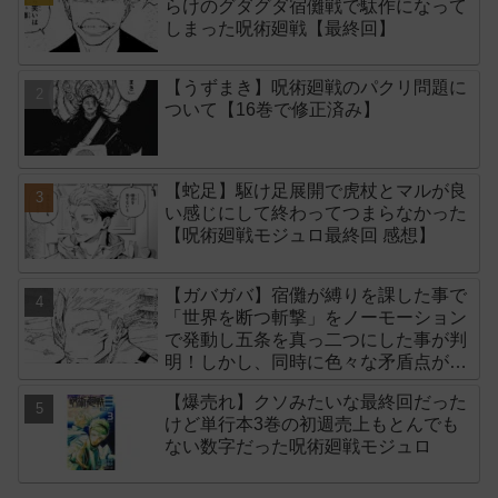
らけのグダグダ宿儺戦で駄作になって
しまった呪術廻戦【最終回】
【うずまき】呪術廻戦のパクリ問題に
ついて【16巻で修正済み】
【蛇足】駆け足展開で虎杖とマルが良
い感じにして終わってつまらなかった
【呪術廻戦モジュロ最終回 感想】
【ガバガバ】宿儺が縛りを課した事で
「世界を断つ斬撃」をノーモーション
で発動し五条を真っ二つにした事が判
明！しかし、同時に色々な矛盾点が生
まれてしまいました【後付け】
【爆売れ】クソみたいな最終回だった
けど単行本3巻の初週売上もとんでも
ない数字だった呪術廻戦モジュロ