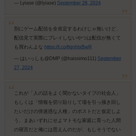
— Lyiase (@lyiase)
September 28, 2024
別にゲーム配信を全肯定するわけじゃ無いけど、
配信見て実際にプレイしないやつは配信が無くて
も買わんよな
https://t.co/tIgnhtxBwR
— はいっしも@DMP (@haissimo111)
September
27, 2024
これが「人の話をよく聞かないタイプの社会人」
もしくは「情報を切り貼りして場を引っ掻き回し
たいだけの傍迷惑な人種」のポストだと仮定しよ
う。まあいずれにせよマトモな家庭に育った人間
の寝言だと俺には思えんのだが、もしそうでない