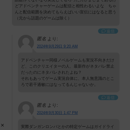
どアドベンチャーゲームは配信と相性わるいよな ちゃ
んと配信範囲を決めてもらえばいい宣伝にはなると思う
（元から話題のゲームは除く）
返信
匿名
より:
2024年9月29日 9:20 AM
アドベンチャー同様ノベルゲームも実況不向きだけ
ど、このクリエイターの人、最新作がネタバレ禁止
だったのにネタバレされたよね？
それもあってゲーム実況自体に、本人無意識のとこ
ろで若干過敏にはなってるんじゃないか。
返信
匿名
より:
2024年9月30日 1:47 PM
実際ダンガンロンパとかの特定ゲームはガイドライ