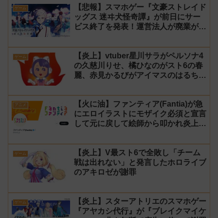
【悲報】スマホゲー『文豪ストレイド
ゲーム
ッグス 迷ヰ犬怪奇譚』が前日にサー
ビス終了を発表！運営法人が廃業が原
因
【炎上】vtuber星川サラがペルソナ4
ゲーム
の久慈川りせ、橘ひなのがスト6の春
麗、赤見かるびがアイマスのはるちは
みきとコラボすると発表され叩かれる
【火に油】ファンティア(Fantia)が急
アニメ
にエロイラストにモザイク必須と宣言
して元に戻して絵師から叩かれ炎上し
た件について長文で言い訳！【警察】
【炎上】V最スト6で全敗し「チーム
ゲーム
戦は出れない」と発言したホロライブ
のアキロゼが謝罪
【炎上】スターアトリエのスマホゲー
ゲーム
『アヤカシ代行』が『ブレイクマイケ