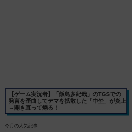
【ゲーム実況者】「飯島多紀哉」のTGSでの
発言を歪曲してデマを拡散した「中埜」が炎上
→開き直って煽る！
今月の人気記事