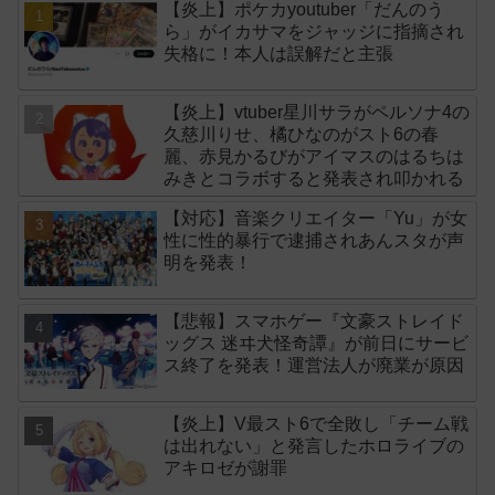
【炎上】ポケカyoutuber「だんのう
ら」がイカサマをジャッジに指摘され
失格に！本人は誤解だと主張
【炎上】vtuber星川サラがペルソナ4の
久慈川りせ、橘ひなのがスト6の春
麗、赤見かるびがアイマスのはるちは
みきとコラボすると発表され叩かれる
【対応】音楽クリエイター「Yu」が女
性に性的暴行で逮捕されあんスタが声
明を発表！
【悲報】スマホゲー『文豪ストレイド
ッグス 迷ヰ犬怪奇譚』が前日にサービ
ス終了を発表！運営法人が廃業が原因
【炎上】V最スト6で全敗し「チーム戦
は出れない」と発言したホロライブの
アキロゼが謝罪