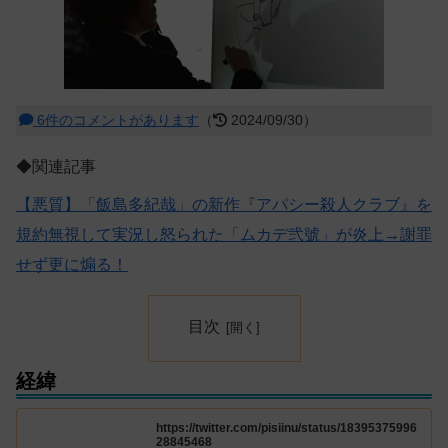
6件のコメントがあります
（
2024/09/30）
◆関連記事
【悪質】「飯島多紀哉」の新作『アパシー殺人クラブ』を
規約無視して実況し怒られた「ムカデ弐號」が炎上→謝罪
せず更に煽る！
目次
経緯
https://twitter.com/pisiinu/status/18395375996
28845468