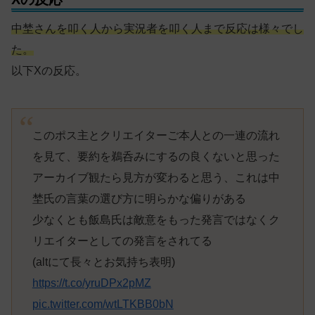
中埜さんを叩く人から実況者を叩く人まで反応は様々でし
た。
以下Xの反応。
このポス主とクリエイターご本人との一連の流れ
を見て、要約を鵜呑みにするの良くないと思った
アーカイブ観たら見方が変わると思う、これは中
埜氏の言葉の選び方に明らかな偏りがある
少なくとも飯島氏は敵意をもった発言ではなくク
リエイターとしての発言をされてる
(altにて長々とお気持ち表明)
https://t.co/yruDPx2pMZ
pic.twitter.com/wtLTKBB0bN