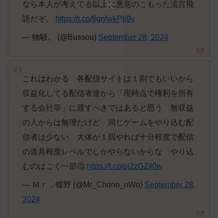
なら本人が考えてる以上に悪意のこもった流言飛
語だぞ。
https://t.co/6gnlwkPb9v
— 物騒。 (@Bussou)
September 28, 2024
これはわかる 各配信サイトは１割でもいいから
収益化してる配信者達から「現時点で権利を所有
する会社等」に渡すべきではあると思う 無収益
の人からは無理だけど 同じゲームをやり込む配
信者は少ない 大体が１回やれば十分程度で配信
の道具程度レベルでしかやらないからな やり込
むのはごく一部🤔
https://t.co/pj2zGZil0w
— Ｍｒ．蝶野 (@Mr_Chono_nWo)
September 28,
2024