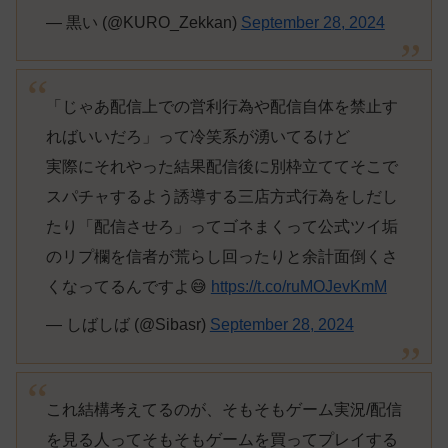
— 黒い (@KURO_Zekkan)
September 28, 2024
「じゃあ配信上での営利行為や配信自体を禁止す
ればいいだろ」って冷笑系が湧いてるけど
実際にそれやった結果配信後に別枠立ててそこで
スパチャするよう誘導する三店方式行為をしだし
たり「配信させろ」ってゴネまくって公式ツイ垢
のリプ欄を信者が荒らし回ったりと余計面倒くさ
くなってるんですよ😅
https://t.co/ruMOJevKmM
— しばしば (@Sibasr)
September 28, 2024
これ結構考えてるのが、そもそもゲーム実況/配信
を見る人ってそもそもゲームを買ってプレイする