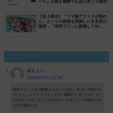
ース』の曲を無断で広告に使って謝罪
【炎上商法】「ウマ娘アクスタが割れ
AI
た」というAI画像を投稿した友永安が
謝罪→「有料プランに誘導して60万
円儲かった」と発言し規約違反のウマ
娘エロイラストをリポスト！
コメント
匿名
より:
2024年9月29日 1:22 AM
飯島さんってあの飯島さんだったのか…本当に大変だね
Xのコミュニティノートって良い機能だと思うけど、訂
正が入った頃にはもうそのポストを見てない可能性があ
るのが難点だな