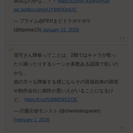
病気なのかな…？？
https://t.co/9TXsnnXPG8
pic.twitter.com/vUY69QGmUC
— プライム@FEHまどドラポケポケ
(@8prime15)
January 31, 2026
花守さん降板ってことは、2期ではキャラが歌っ
たり踊ったりするシーンが多数ある認識で良いの
かな。
他の方々も降板する感じならその現場自体の環境
や制作会社に相性が悪い人がいることになるけ
ど。
https://t.co/5J9MD9XZQE
— 卍朧卍@モンスト (@chemistrogamer)
February 1, 2026