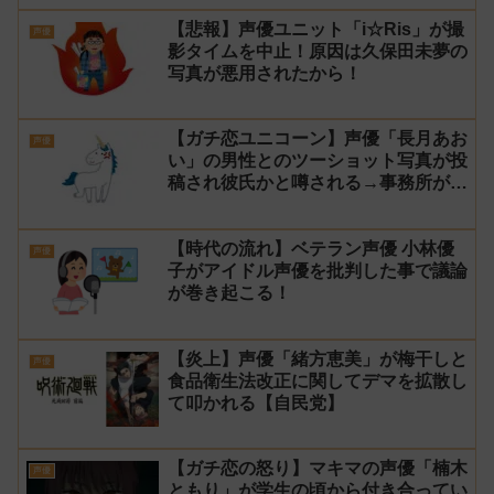
【悲報】声優ユニット「i☆Ris」が撮
声優
影タイムを中止！原因は久保田未夢の
写真が悪用されたから！
【ガチ恋ユニコーン】声優「長月あお
声優
い」の男性とのツーショット写真が投
稿され彼氏かと噂される→事務所が本
人だと認めた上で詮索や憶測は控える
よう注意喚起！
【時代の流れ】ベテラン声優 小林優
声優
子がアイドル声優を批判した事で議論
が巻き起こる！
【炎上】声優「緒方恵美」が梅干しと
声優
食品衛生法改正に関してデマを拡散し
て叩かれる【自民党】
【ガチ恋の怒り】マキマの声優「楠木
声優
ともり」が学生の頃から付き合ってい