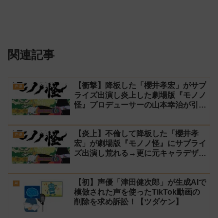
関連記事
【衝撃】降板した「櫻井孝宏」がサプ
声優
ライズ出演し炎上した劇場版『モノノ
怪』プロデューサーの山本幸治が引
退！
【炎上】不倫して降板した「櫻井孝
声優
宏」が劇場版『モノノ怪』にサプライ
ズ出演し荒れる→更に元キャラデザ担
当とプロデューサーが揉める
【初】声優「津田健次郎」が生成AIで
AI
模倣された声を使ったTikTok動画の
削除を求め訴訟！【ツダケン】