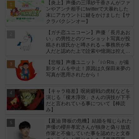
【炎上】声優の三澤紗千香さんがファ
ンやアンチ相手にtwitterで大暴れした
末にアカウントに鍵をかけました【サ
クラバクシンオー】
【ガチ恋ユニコーン】声優「長月あお
い」の男性とのツーショット写真が投
稿され彼氏かと噂される→事務所が本
人だと認めた上で詮索や憶測は控える
よう注意喚起！
【悲報】声優ユニット「i☆Ris」が撮
影タイムを中止！原因は久保田未夢の
写真が悪用されたから！
【キャラ格差】呪術廻戦の虎杖などを
演じる「榎木淳弥」さんの演技が下手
だと言われている事について【棒読
み】
【夏油 降板の危機】結婚を報じられた
声優の櫻井孝宏さんが独身と偽り放送
作家と不倫していた事を認めたと文春