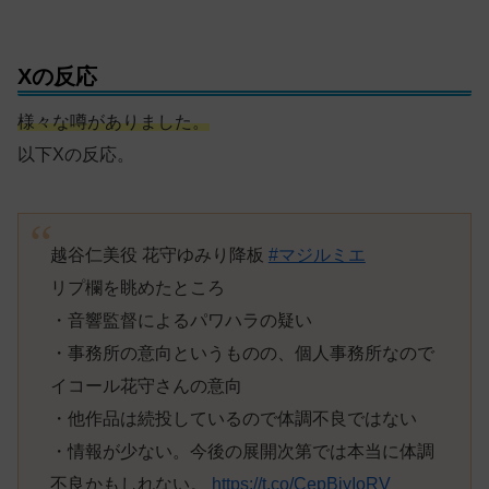
Xの反応
様々な噂がありました。
以下Xの反応。
越谷仁美役 花守ゆみり降板
#マジルミエ
リプ欄を眺めたところ
・音響監督によるパワハラの疑い
・事務所の意向というものの、個人事務所なので
イコール花守さんの意向
・他作品は続投しているので体調不良ではない
・情報が少ない。今後の展開次第では本当に体調
不良かもしれない。
https://t.co/CepBjyIoRV