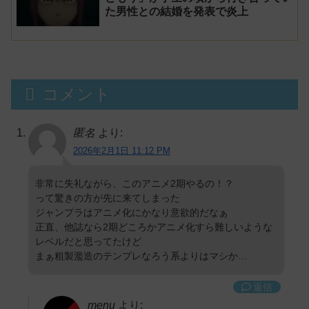
た男性との結婚を発表で炎上
コメント
匿名
より:
2026年2月1日 11:12 PM
非常に失礼ながら、このアニメ2期やるの！？
って驚きの方が先に来てしまった
ジャンプラはアニメ化にかなり意欲的だなぁ
正直、他誌なら2期どころかアニメ化すら難しいような
レベルだと思ってたけど
まぁ粗製濫造のテンプレなろう系よりはマシか…
返信
menu
より: