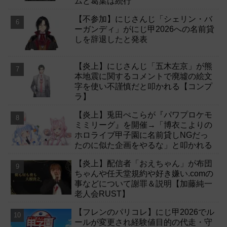
ムと葛葉は続行
【不参加】にじさんじ「シェリン・バ
ーガンディ」がにじ甲2026への名前貸
しを辞退したと発表
【炎上】にじさんじ「五木左京」が熊
本地震に関するコメントで廃墟の絵文
字を使い不謹慎だと叩かれる【コンプ
ラ】
【炎上】兎田ぺこらが『パワプロケモ
ミミリーグ』を開催→「博衣こよりの
ホロライブ甲子園に名前貸しNGだっ
たのに似た企画をやるな」と叩かれる
【炎上】配信者「おえちゃん」が布団
ちゃんや任天堂規約や好き嫌い.comの
事などについて謝罪＆説明【加藤純一
老人会RUST】
【フレンのパリコレ】にじ甲2026でル
ールが変更され経験値目的の代走・守