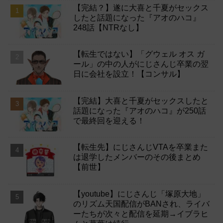
【完結？】遂に大喜と千夏がセックス
したと話題になった『アオのハコ』
248話【NTRなし】
【転生ではない】「グウェル オス ガ
ール」の中の人がにじさんじ卒業の翌
日に会社を設立！【コンサル】
【完結】大喜と千夏がセックスしたと
話題になった『アオのハコ』が250話
で最終回を迎える！
【転生先】にじさんじVTAを卒業また
は退学したメンバーのその後まとめ
【前世】
【youtube】にじさんじ「塚原大地」
のリズム天国配信がBANされ、ライバ
ーたちが次々と配信を延期→イブラヒ