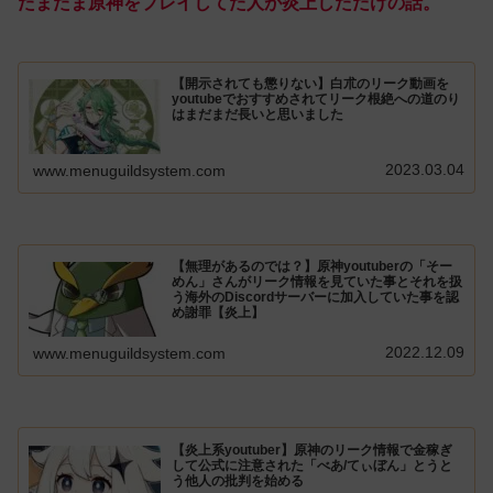
たまたま原神をプレイしてた人が炎上しただけの話。
【開示されても懲りない】白朮のリーク動画を
youtubeでおすすめされてリーク根絶への道のり
はまだまだ長いと思いました
2023.03.04
www.menuguildsystem.com
【無理があるのでは？】原神youtuberの「そー
めん」さんがリーク情報を見ていた事とそれを扱
う海外のDiscordサーバーに加入していた事を認
め謝罪【炎上】
2022.12.09
www.menuguildsystem.com
【炎上系youtuber】原神のリーク情報で金稼ぎ
して公式に注意された「べあ/てぃぼん」とうと
う他人の批判を始める