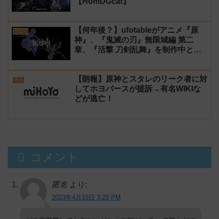
【HomDGcat】
【何年後？】ufotableがアニメ『原
アニメ
神』、『鬼滅の刃』無限城編 第二
章、『活撃 刀剣乱舞』を制作中と発
表！
【朗報】原神とスタレのリーク者に対
原神
してホヨバースが提訴→有名WIKIな
どが逃亡！
コメント
匿名
より:
2023年4月15日 3:29 PM