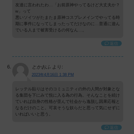
友達に言われたわ…「お前原神やってるけど大丈夫か？
w」って
悪いソイツがたまたま原神コスプレメインでやってる時
期に事件になってしまったってだけなのに…普通に遊ん
でいる人まで被害受けるの何なん…。
返信
とかおふ
より:
2023年4月16日 1:38 PM
レッテル貼りはそのコミュニティの外の人間が対象とな
る集団を下にみて悦に入る為の行為。そんなことを続け
ていれば自身の性格が歪んで社会から逸脱し因果応報と
なるだけのこと。可哀そうな奴らだと思って気にせずに
いればいいと思う。
返信