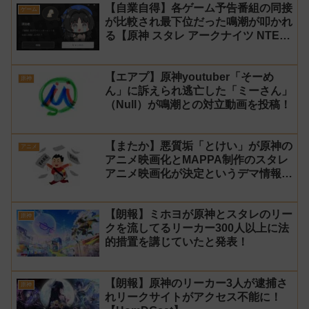
【自業自得】各ゲーム予告番組の同接
ゲーム
が比較され最下位だった鳴潮が叩かれ
る【原神 スタレ アークナイツ NTE
ゼンゼロ】
【エアプ】原神youtuber「そーめ
原神
ん」に訴えられ逃亡した「ミーさん」
（Null）が鳴潮との対立動画を投稿！
【またか】悪質垢「とけい」が原神の
アニメ
アニメ映画化とMAPPA制作のスタレ
アニメ映画化が決定というデマ情報を
拡散
【朗報】ミホヨが原神とスタレのリー
原神
クを流してるリーカー300人以上に法
的措置を講じていたと発表！
【朗報】原神のリーカー3人が逮捕さ
原神
れリークサイトがアクセス不能に！