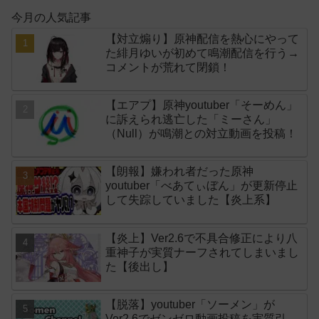
今月の人気記事
【対立煽り】原神配信を熱心にやって
た緋月ゆいが初めて鳴潮配信を行う→
コメントが荒れて閉鎖！
【エアプ】原神youtuber「そーめん」
に訴えられ逃亡した「ミーさん」
（Null）が鳴潮との対立動画を投稿！
【朗報】嫌われ者だった原神
youtuber「べあてぃぼん」が更新停止
して失踪していました【炎上系】
【炎上】Ver2.6で不具合修正により八
重神子が実質ナーフされてしまいまし
た【後出し】
【脱落】youtuber「ソーメン」が
Ver2.6でゼンゼロ動画投稿を実質引