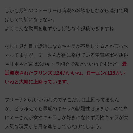
しかも原神のストーリーは鳴潮の雑談をしながら連打で飛
ばしてて話にならない。
よくこんな動画を恥ずかしげもなく投稿できますね。
そして見た目で話題になるキャラが不足してるとか言っち
ゃってますが、ミーさんが例に挙げている雷電将軍や胡桃
や甘雨や宵宮はXのキャラ紹介で数万いいねですけど、
最
近発表されたフリンズは24万いいね、ローエンは18万い
いねと大幅に上回っています。
フリーナ25万いいねなのでそこだけは上回ってません
が、どう考えても最近のキャラの話題性は凄まじいので単
にミーさんが女性キャラしか好きになれず男性キャラが大
人気な現実から目を逸らしてるだけでしょう。