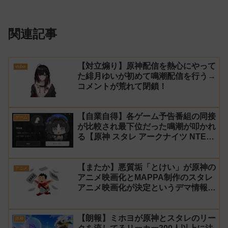
関連記事
【対立煽り】原神配信を熱心にやって
vtuber
た緋月ゆいが初めて鳴潮配信を行う→
コメントが荒れて閉鎖！
【自業自得】各ゲーム予告番組の同接
ゲーム
が比較され最下位だった鳴潮が叩かれ
る【原神 スタレ アークナイツ NTE
ゼンゼロ】
【またか】悪質垢「とけい」が原神の
アニメ
アニメ映画化とMAPPA制作のスタレ
アニメ映画化が決定というデマ情報を
拡散
【朗報】ミホヨが原神とスタレのリー
原神