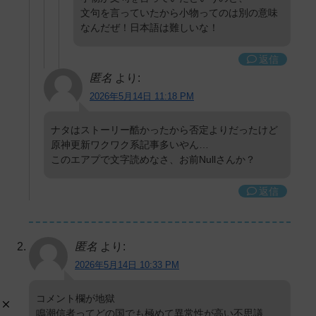
文句を言っていたから小物ってのは別の意味
なんだぜ！日本語は難しいな！
返信
匿名
より:
2026年5月14日 11:18 PM
ナタはストーリー酷かったから否定よりだったけど
原神更新ワクワク系記事多いやん…
このエアプで文字読めなさ、お前Nullさんか？
返信
匿名
より:
2026年5月14日 10:33 PM
コメント欄が地獄
鳴潮信者ってどの国でも極めて異常性が高い不思議