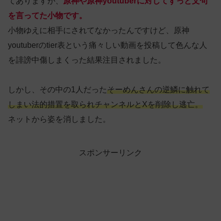
てありますが、
原神や原神youtuberに対してずっと文句
を言ってた小物です。
小物ゆえに相手にされてなかったんですけど、原神
youtuberのtier表という痛々しい動画を投稿して色んな人
を誹謗中傷しまくった結果注目されました。
しかし、その中の1人だった
そーめんさんの逆鱗に触れて
しまい法的措置を取られチャンネルとXを削除し逃亡。
ネットから姿を消しました。
スポンサーリンク