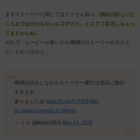
まずストーリーに関してはミーさん自ら
「物語の詳しいと
ころまでは分からないんですけど」とエアプ宣言しちゃっ
てますからね。
それで「ムービーが多いから鳴潮のストーリーの方が上
だ」とかバカかと。
鳴潮の話をしながらストーリー連打は流石に面白
すぎます
参りました🙇
https://t.co/kXyT3QH8k1
pic.twitter.com/qlDJCJMArN
— くら (@kkks1853)
May 14, 2026