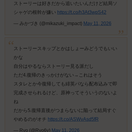
ストーリーは好きだから追いたいんだけど結局ソ
シャゲの根幹が嫌い
https://t.co/h3At3wpS42
— みかづき (@mikazuki_impact)
May 11, 2026
ストーリースキップとかはしょーみどうでもいい
かな
自分はやるならストーリー見る派だし
ただ4.復帰のきっかけがない→これはそう
スタレとか今復帰しても緋英パなら配布込みで即
完成させられるけど、原神ってそういうのないよ
ね
だから5.復帰直後がつまらないに陥って結局すぐ
やめるのがオチ
https://t.co/ASWvAsd5fR
— Ryo (@Ryo6y)
May 11, 2026