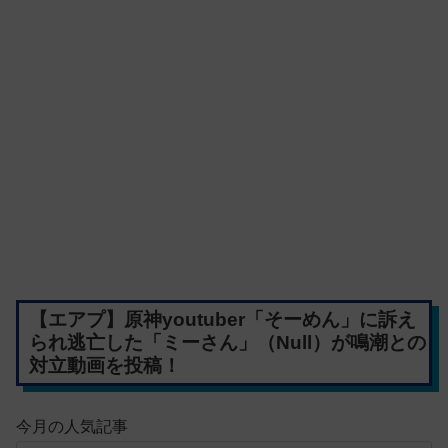
【エアプ】原神youtuber「そーめん」に訴え
られ逃亡した「ミーさん」（Null）が鳴潮との
対立動画を投稿！
今月の人気記事