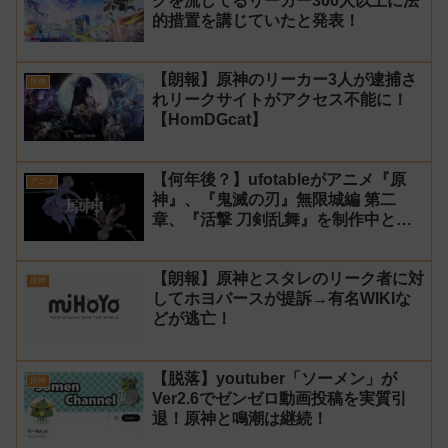
クを流してるリーカー300人以上に法
的措置を講じていたと発表！
【朗報】原神のリーカー3人が逮捕さ
原神
れリークサイトがアクセス不能に！
【HomDGcat】
【何年後？】ufotableがアニメ『原
アニメ
神』、『鬼滅の刃』無限城編 第二
章、『活撃 刀剣乱舞』を制作中と発
表！
【朗報】原神とスタレのリーク者に対
原神
してホヨバースが提訴→有名WIKIな
どが逃亡！
【脱落】youtuber「ソーメン」が
原神
Ver2.6でゼンゼロ動画投稿を実質引
退！原神と鳴潮は継続！