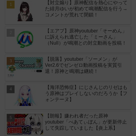
【対立煽り】原神配信を熱心にやって
た緋月ゆいが初めて鳴潮配信を行う→
コメントが荒れて閉鎖！
【エアプ】原神youtuber「そーめん」
に訴えられ逃亡した「ミーさん」
（Null）が鳴潮との対立動画を投稿！
【脱落】youtuber「ソーメン」が
Ver2.6でゼンゼロ動画投稿を実質引
退！原神と鳴潮は継続！
【海洋恐怖症】にじさんじのリゼはも
う原神はプレイしないのだろうか【フ
ォンテーヌ】
【朗報】嫌われ者だった原神
youtuber「べあてぃぼん」が更新停止
して失踪していました【炎上系】