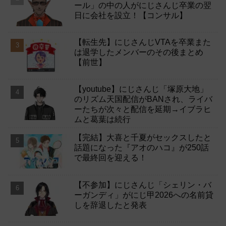
ール」の中の人がにじさんじ卒業の翌
日に会社を設立！【コンサル】
【転生先】にじさんじVTAを卒業また
は退学したメンバーのその後まとめ
【前世】
【youtube】にじさんじ「塚原大地」
のリズム天国配信がBANされ、ライバ
ーたちが次々と配信を延期→イブラヒ
ムと葛葉は続行
【完結】大喜と千夏がセックスしたと
話題になった『アオのハコ』が250話
で最終回を迎える！
【不参加】にじさんじ「シェリン・バ
ーガンディ」がにじ甲2026への名前貸
しを辞退したと発表