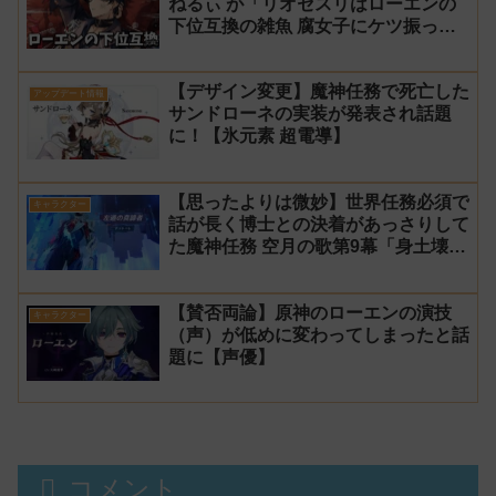
ねるぃ が「リオセスリはローエンの
下位互換の雑魚 腐女子にケツ振って
ろ」と動画で発言し叩かれ謝罪
【デザイン変更】魔神任務で死亡した
アップデート情報
サンドローネの実装が発表され話題
に！【氷元素 超電導】
【思ったよりは微妙】世界任務必須で
キャラクター
話が長く博士との決着があっさりして
た魔神任務 空月の歌第9幕「身土壊
空、五蘊識転」第10幕「虚空劫灰の
プラーナ」感想
【賛否両論】原神のローエンの演技
キャラクター
（声）が低めに変わってしまったと話
題に【声優】
コメント