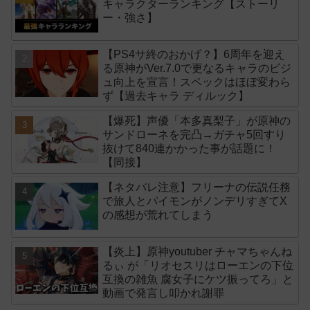
キャラクターランキング【ストーリ
ー・強さ】
【PS4サ終のおかげ？】6周年を迎え
る原神がVer.7.0で更なるキャラのビジ
ュ向上を宣言！スペックはほぼ変わら
ず【過去キャラ ディルック】
【爆死】声優「本多真梨子」が原神の
サンドローネを完凸→ガチャ5回すり
抜けて840連かかった事が話題に！
【同接】
【ネタバレ注意】フリーナの伝説任務
で旅人とパイモンがノンデリすぎてX
の感想が荒れてしまう
【炎上】原神youtuber チャマちゃんね
るぃ が「リオセスリはローエンの下位
互換の雑魚 腐女子にケツ振ってろ」と
動画で発言し叩かれ謝罪