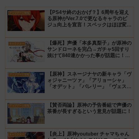
【PS4サ終のおかげ？】6周年を迎え
アップデート情報
る原神がVer.7.0で更なるキャラのビ
ジュ向上を宣言！スペックはほぼ変わ
らず【過去キャラ ディルック】
【爆死】声優「本多真梨子」が原神の
キャラクター
サンドローネを完凸→ガチャ5回すり
抜けて840連かかった事が話題に！
【同接】
【原神】スネージナヤの新キャラ「ヴ
アップデート情報
ォジャニーツァ」「アリョーシャ」
「オデット」「バレリー」「ヴェス
ナ」「ダニカ」「ノイ」「ミティヤ」
「アナスターシャ・フョードロヴナ・
【賛否両論】原神の予告番組で声優の
スネージナヤ」が一斉に発表！【声優
アップデート情報
茶番が長すぎるという意見が話題に！
氷神 第10位】
【炎上】原神youtuber チャマちゃん
キャラクター