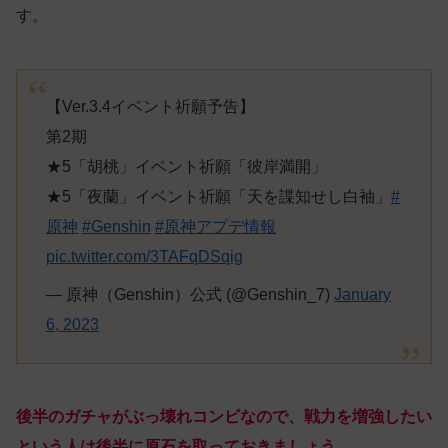
す。
【Ver.3.4イベント祈願予告】
第2期
★5「胡桃」イベント祈願「彼岸満開」
★5「夜蘭」イベント祈願「天を諜知せし白袖」
#
原神
#Genshin
#原神アプデ情報
pic.twitter.com/3TAFqDSqig
— 原神（Genshin）公式 (@Genshin_7)
January
6, 2023
後半のガチャがぶっ壊れコンビなので、戦力を増強したい
という人は後半に原石を取っておきましょう。