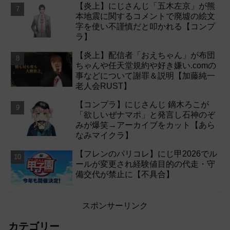
【炎上】にじさんじ「五木左京」が熊
本地震に関するコメントで廃墟の絵文
字を使い不謹慎だと叩かれる【コンプ
ラ】
【炎上】配信者「おえちゃん」が布団
ちゃんや任天堂規約や好き嫌い.comの
事などについて謝罪＆説明【加藤純一
老人会RUST】
【コンプラ】にじさんじ 鏑木ろこが
「欲しいぜナマポ」と発言し石神のぞ
みが爆笑→アーカイブをカット【あら
なみマイクラ】
【フレンのパリコレ】にじ甲2026でル
ールが変更され経験値目的の代走・守
備交代が禁止に【不具合】
スポンサーリンク