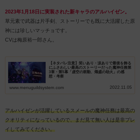
2023年1月18日に実装された新キャラのアルハイゼン。
草元素で武器は片手剣、ストーリーでも既に大活躍した原
神には珍しいマッチョです。
CVは梅原裕一郎さん。
【ネタバレ注意】笑いあり・涙ありで最後を飾る
にふさわしい最高のストーリーだった魔神任務第
3章・第5幕「虚空の鼓動、熾盛の劫火」の感
想・考察
2022.11.05
www.menuguildsystem.com
アルハイゼンが活躍しているスメールの魔神任務は最高の
クオリティになっているので、まだ見て無い人は是非プレ
イしてみてください。