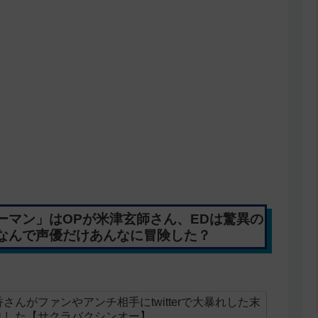
ーマン」はOPが米津玄師さん、EDは驚異の
なんで声優だけあんなに冒険した？
んがファンやアンチ相手にtwitterで大暴れした末
ました【サクラバクシンオー】