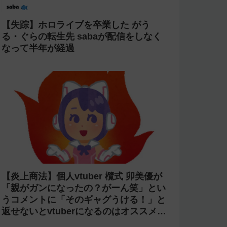
【炎上】にじさんじ 緑仙が「vtuberで
歌ってる人見たこと無いという理由だけ
で埋もれてる名曲がある」という生成AI
の文章を投稿し叩かれる
【光害】ホロライブ「桃鈴ねね」のライ
ブで改造ペンライトを使う迷惑客が話題
に→「さくらみこ」ライブで禁止に【法
的措置】