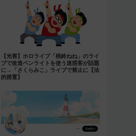
【コンプラ】にじさんじ 鏑木ろこが
「欲しいぜナマポ」と発言し石神のぞみ
が爆笑→アーカイブをカット【あらなみ
マイクラ】