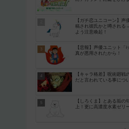
【ガチ恋ユニコーン】声
稿され彼氏かと噂される
よう注意喚起！
【悲報】声優ユニット「i
真が悪用されたから！
【キャラ格差】呪術廻戦
だと言われている事につ
【しろくま】とある垢の
上！更に高濃度水素ゼリ