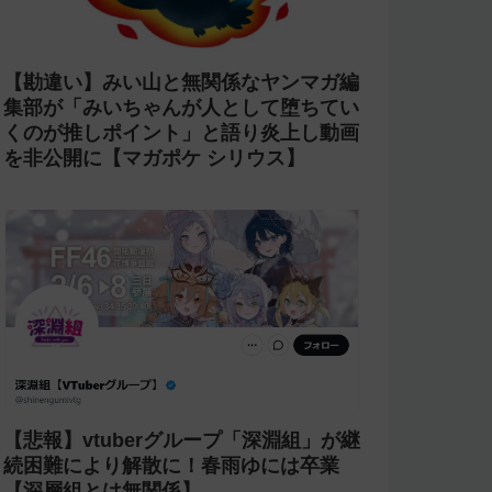
【炎上商法】個人vtuber 欖式 卯美優が
「親がガンになったの？がーん笑」とい
うコメントに「そのギャグうける！」と
返せないとvtuberになるのはオススメし
ないと投稿し叩かれる
【激怒】にじさんじ 甲斐田晴が「ライ
ブの銀テープを売る奴は2度とライブに
来るな」と発言【転売ヤー】