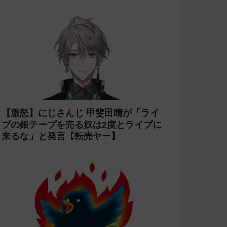
【失踪】ホロライブを卒業した がう
る・ぐらの転生先 sabaが配信をしなく
なって半年が経過