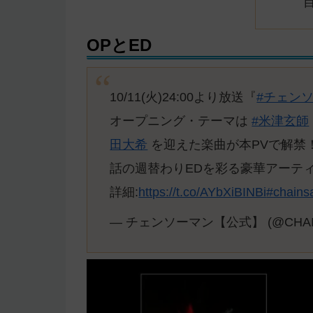
OPとED
10/11(火)24:00より放送『
#チェン
オープニング・テーマは
#米津玄師
田大希
を迎えた楽曲が本PVで解禁
話の週替わりEDを彩る豪華アーテ
詳細:
https://t.co/AYbXiBINBi
#chain
— チェンソーマン【公式】 (@CHAI