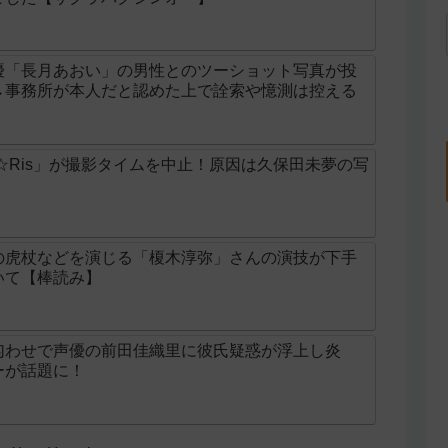
優「長月あおい」の男性とのツーショット写真が投
→事務所が本人だと認めた上で詮索や憶測は控える
☆Ris」が撮影タイムを中止！原因は久保田未夢の写
の虎杖などを演じる「榎木淳弥」さんの演技が下手
いて【棒読み】
匂わせで声優の前田佳織里に彼氏疑惑が浮上し炎
ーが話題に！