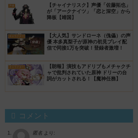
【チャイナリスク】声優「佐藤拓也」
声優
が「アークナイツ」「恋と深空」から
降板【靖国】
【大人気】サンドローネ（傀儡）の声
キャラクター
優 本多真梨子が原神の初見プレイ配
信で同接1万を突破！登録者激増！
【朗報】演技もアドリブもメチャクチ
キャラクター
ャで批判されていた原神 ドリーの台
詞がカットされる！【魔神任務】
コメント
匿名
より: