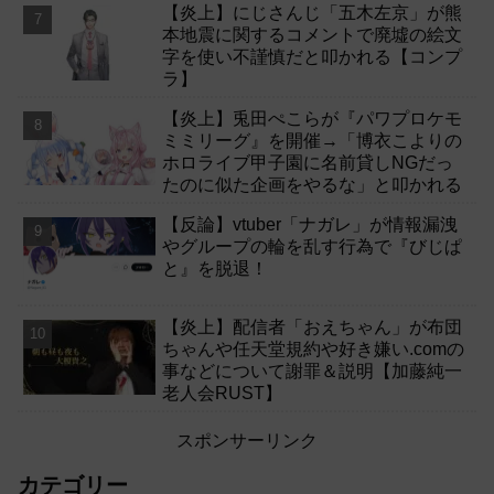
【炎上】にじさんじ「五木左京」が熊
本地震に関するコメントで廃墟の絵文
字を使い不謹慎だと叩かれる【コンプ
ラ】
【炎上】兎田ぺこらが『パワプロケモ
ミミリーグ』を開催→「博衣こよりの
ホロライブ甲子園に名前貸しNGだっ
たのに似た企画をやるな」と叩かれる
【反論】vtuber「ナガレ」が情報漏洩
やグループの輪を乱す行為で『びじぱ
と』を脱退！
【炎上】配信者「おえちゃん」が布団
ちゃんや任天堂規約や好き嫌い.comの
事などについて謝罪＆説明【加藤純一
老人会RUST】
スポンサーリンク