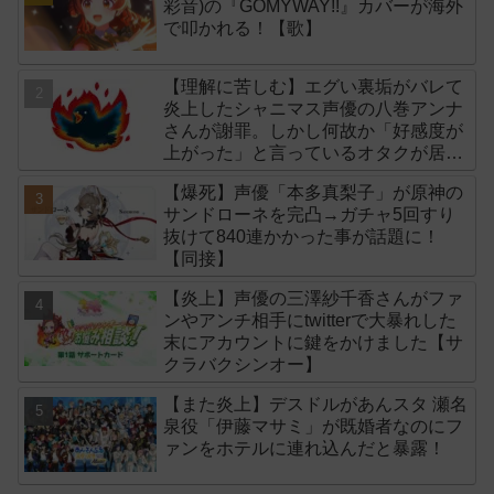
彩音)の『GOMYWAY!!』カバーが海外
で叩かれる！【歌】
【理解に苦しむ】エグい裏垢がバレて
炎上したシャニマス声優の八巻アンナ
さんが謝罪。しかし何故か「好感度が
上がった」と言っているオタクが居る
模様
【爆死】声優「本多真梨子」が原神の
サンドローネを完凸→ガチャ5回すり
抜けて840連かかった事が話題に！
【同接】
【炎上】声優の三澤紗千香さんがファ
ンやアンチ相手にtwitterで大暴れした
末にアカウントに鍵をかけました【サ
クラバクシンオー】
【また炎上】デスドルがあんスタ 瀬名
泉役「伊藤マサミ」が既婚者なのにフ
ァンをホテルに連れ込んだと暴露！