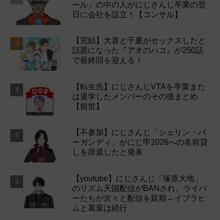
ール」の中の人がにじさんじ卒業の翌
日に会社を設立！【コンサル】
【完結】大喜と千夏がセックスしたと
話題になった『アオのハコ』が250話
で最終回を迎える！
【転生先】にじさんじVTAを卒業また
は退学したメンバーのその後まとめ
【前世】
【不参加】にじさんじ「シェリン・バ
ーガンディ」がにじ甲2026への名前貸
しを辞退したと発表
【youtube】にじさんじ「塚原大地」
のリズム天国配信がBANされ、ライバ
ーたちが次々と配信を延期→イブラヒ
ムと葛葉は続行