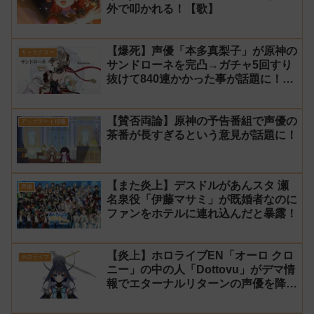
外で叩かれる！【歌】
【爆死】声優「本多真梨子」が原神の
キャラクター
サンドローネを完凸→ガチャ5回すり
抜けて840連かかった事が話題に！
【同接】
【賛否両論】原神の予告番組で声優の
アップデート情報
茶番が長すぎるという意見が話題に！
【また炎上】デスドルがあんスタ 瀬
声優
名泉役「伊藤マサミ」が既婚者なのに
ファンをホテルに連れ込んだと暴露！
【炎上】ホロライブEN「オーロ クロ
ホロライブ
ニー」の中の人「Dottovu」がデマ情
報でエターナルリターンの声優を降板
させられる→本人が注意喚起！【前
世】