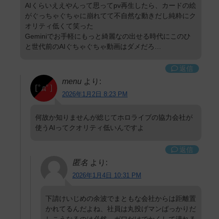
AIくらいええやんって思ってpv再生したら、カードの絵
がぐっちゃぐちゃに崩れてて不自然な動きだし純粋にク
オリティ低くて笑った
Geminiでお手軽にもっと綺麗なの出せる時代にこのひ
と世代前のAIぐちゃぐちゃ動画はダメだろ…
返信
menu
より:
2026年1月2日 8:23 PM
何故か知りませんが総じてホロライブの協力会社が
使うAIってクオリティ低いんですよ
返信
匿名
より:
2026年1月4日 10:31 PM
下請けいじめの余波でまともな会社からは距離置
かれてるんだよね、社員は丸投げマンばっかりだ
しこうなるのは必然。ガワだけでかくして潰れる