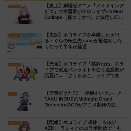
【炎上】劇場版アニメ『メイドインア
ホロライブ
ビス』の主題歌がホロライブEN Mori
Calliope（森カリオペ）に決定し叩か
れる
【失踪】ホロライブを卒業した がう
ホロライブ
る・ぐらの転生先 sabaが配信をしな
くなって半年が経過
【光害】ホロライブ「桃鈴ねね」のラ
ホロライブ
イブで改造ペンライトを使う迷惑客が
話題に→「さくらみこ」ライブで禁止
に【法的措置】
【万策尽きた?】「星街すいせい」と
アニメ
TAKU INOUEのMidnight Grand
OrchestraのCDがアニメ制作の進行
問題で発売中止に
【配慮】ホロライブ 戌神ころねが
ホロライブ
AZKi・ラミィとのコラボ配信で「も