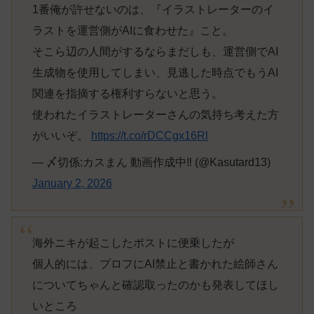
1番俺が許せないのは、『イラストレーターのイ
ラストを運営側がAIに食わせた』こと。
そこら辺の人間がするならまだしも、運営側でAI
生成物を使用してしまい、見逃した時点でもうAI
関連を指摘する権利すらないと思う。
使われたイラストレーターさんの気持ち考えた方
がいいぞ。
https://t.co/rDCCgx16Rl
— 〆切係:カスまん 動画作成中‼︎ (@Kasutard13)
January 2, 2026
海外ニキが起こしたポストに便乗したが
個人的には、プロフにAI禁止と書かれた絵師さん
についてちゃんと確認取ったのかも発表してほし
いところ