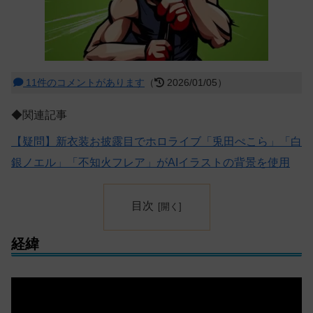
11件のコメントがあります
（
2026/01/05）
◆関連記事
【疑問】新衣装お披露目でホロライブ「兎田ぺこら」「白
銀ノエル」「不知火フレア」がAIイラストの背景を使用
目次
経緯