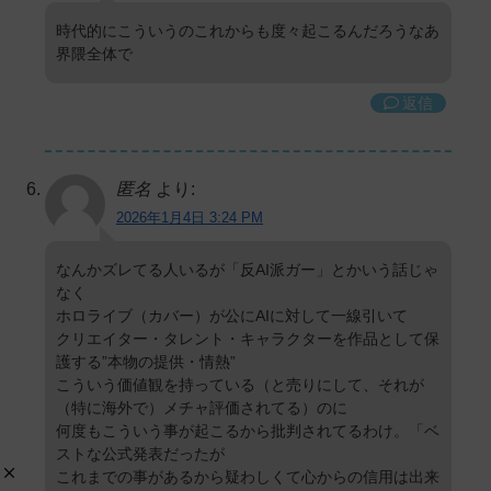
時代的にこういうのこれからも度々起こるんだろうなあ
界隈全体で
返信
匿名
より:
2026年1月4日 3:24 PM
なんかズレてる人いるが「反AI派ガー」とかいう話じゃ
なく
ホロライブ（カバー）が公にAIに対して一線引いて
クリエイター・タレント・キャラクターを作品として保
護する”本物の提供・情熱”
こういう価値観を持っている（と売りにして、それが
（特に海外で）メチャ評価されてる）のに
何度もこういう事が起こるから批判されてるわけ。「ベ
ストな公式発表だったが
これまでの事があるから疑わしくて心からの信用は出来