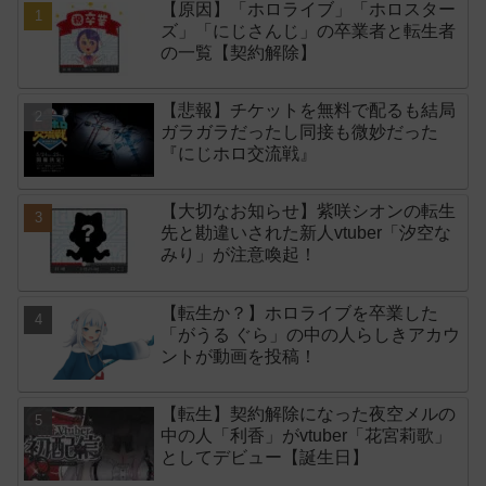
【原因】「ホロライブ」「ホロスター
ズ」「にじさんじ」の卒業者と転生者
の一覧【契約解除】
【悲報】チケットを無料で配るも結局
ガラガラだったし同接も微妙だった
『にじホロ交流戦』
【大切なお知らせ】紫咲シオンの転生
先と勘違いされた新人vtuber「汐空な
みり」が注意喚起！
【転生か？】ホロライブを卒業した
「がうる ぐら」の中の人らしきアカウ
ントが動画を投稿！
【転生】契約解除になった夜空メルの
中の人「利香」がvtuber「花宮莉歌」
としてデビュー【誕生日】