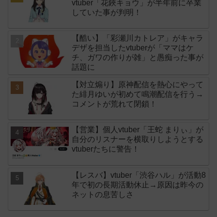
vtuber「花鋏キョウ」が半年前に卒業
していた事が判明！
【酷い】「彩瀬川カトレア」がキャラ
デザを担当したvtuberが「ママはケ
チ、ガワの作りが雑」と愚痴った事が
話題に
【対立煽り】原神配信を熱心にやって
た緋月ゆいが初めて鳴潮配信を行う→
コメントが荒れて閉鎖！
【営業】個人vtuber「王蛇 まりぃ」が
自分のリスナーを横取りしようとする
vtuberたちに警告！
【レスバ】vtuber「渋谷ハル」が活動8
年で初の長期活動休止→原因は昨今の
ネットの息苦しさ