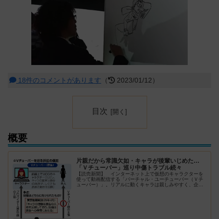
18件のコメントがあります
（
2023/01/12）
目次
概要
片親だから常識欠如・キャラが後輩いじめた…
「Ｖチューバー」巡り中傷トラブル続々
【読売新聞】 インターネット上で仮想のキャラクターを
使って動画配信する「バーチャル・ユーチューバー（Ｖチ
ューバー）」。リアルに動くキャラは親しみやすく、企業
や自治体がＰＲに活用するなど人気が高まっているが、中
傷トラブルも相次ぐ。中に