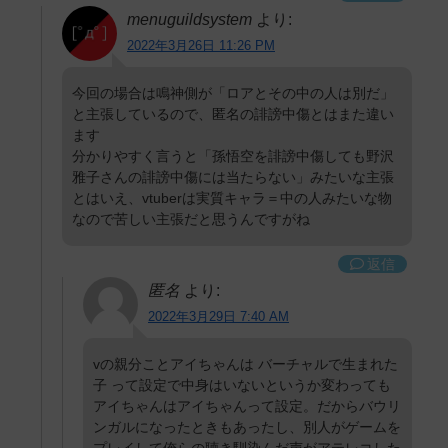
menuguildsystem
より:
2022年3月26日 11:26 PM
今回の場合は鳴神側が「ロアとその中の人は別だ」
と主張しているので、匿名の誹謗中傷とはまた違い
ます
分かりやすく言うと「孫悟空を誹謗中傷しても野沢
雅子さんの誹謗中傷には当たらない」みたいな主張
とはいえ、vtuberは実質キャラ＝中の人みたいな物
なので苦しい主張だと思うんですがね
返信
匿名
より:
2022年3月29日 7:40 AM
vの親分ことアイちゃんは バーチャルで生まれた
子 って設定で中身はいないというか変わっても
アイちゃんはアイちゃんって設定。だからバウリ
ンガルになったときもあったし、別人がゲームを