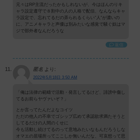
元々はRP主流だったかもしれないが、今はほんのりキ
ャラ設定遵守で８割中の人の人格で配信、なんならキャ
ラ設定で、忘れてるだの弄られるくらい”人”が濃いの
に、アニメキャラと声優は別みたいな感覚で騒ぐ奴はマ
ジで部外者なんだろうな
返信
匿名
より:
2022年5月18日 3:50 AM
「俺は法律の範疇で活動・発言してるけど、誹謗中傷し
てるお前らヤヴァいぞ？」
とか言ってたんだよなコイツ
ただの他人の不幸でゴシップ広めて承認欲求満たそうと
してるだけの人間のくせに
今も活動し続けてるのって意地みたいなもんだろうしな
オマエの居場所ってここしか無いんだな、可哀想って思