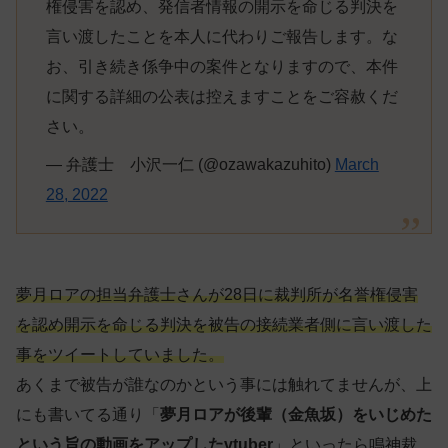
権侵害を認め、発信者情報の開示を命じる判決を
言い渡したことを本人に代わりご報告します。な
お、引き続き係争中の案件となりますので、本件
に関する詳細の公表は控えますことをご容赦くだ
さい。
— 弁護士 小沢一仁 (@ozawakazuhito)
March
28, 2022
夢月ロアの担当弁護士さんが28日に裁判所が名誉権侵害
を認め開示を命じる判決を被告の接続業者側に言い渡した
事をツイートしていました。
あくまで被告が誰なのかという事には触れてませんが、上
にも書いてる通り「
夢月ロアが後輩（金魚坂）をいじめた
という旨の動画をアップしたvtuber
」といったら鳴神裁