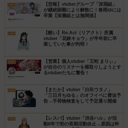
【悲報】vtuberグループ「深淵組」
vtuber
が継続困難により解散に！春雨ゆには
卒業【深層組とは無関係】
【酷い】Re:Act（リアクト）所属
vtuber
vtuber「花鋏キョウ」が半年前に卒
業していた事が判明！
【営業】個人vtuber「王蛇 まりぃ」
vtuber
が自分のリスナーを横取りしようとす
るvtuberたちに警告！
【またか】vtuber「白玖ウタノ」
vtuber
「三日月ちゆる」のオフイベに脅迫予
告→手荷物検査をして予定通り開催
【レスバ】vtuber「渋谷ハル」が活
vtuber
動8年で初の長期活動休止→原因は昨