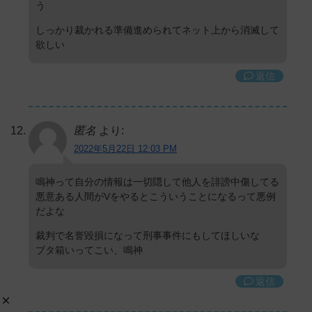
う
しっかり裁かれる準備進められてネット上から消滅して
欲しい
返信
匿名
より:
2022年5月22日 12:03 PM
鳴神って自分の情報は一切隠して他人を誹謗中傷してる
悪意ある人間がVをやるとこういうことになるって悪例
だよな
裁判で名誉毀損になって刑事事件にもしてほしいな
ブタ箱いってこい、鳴神
返信