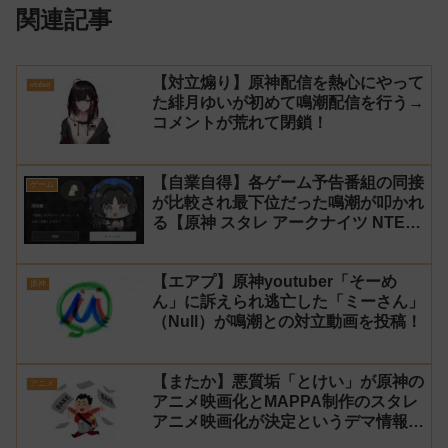
関連記事
【対立煽り】原神配信を熱心にやって
vtuber
た緋月ゆいが初めて鳴潮配信を行う→
コメントが荒れて閉鎖！
【自業自得】各ゲーム予告番組の同接
ゲーム
が比較され最下位だった鳴潮が叩かれ
る【原神 スタレ アークナイツ NTE
ゼンゼロ】
【エアプ】原神youtuber「そーめ
原神
ん」に訴えられ逃亡した「ミーさん」
（Null）が鳴潮との対立動画を投稿！
【またか】悪質垢「とけい」が原神の
アニメ
アニメ映画化とMAPPA制作のスタレ
アニメ映画化が決定というデマ情報を
拡散