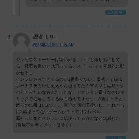
返信
匿名
より:
2026年2月8日 1:55 AM
ゼンゼロストーリーは凄い好き、いつも楽しみにして
る。戦闘も良いとは思ってる、スピーディで直感的に動
かせるし
インフレ進みすぎてるのが1番良くない。最初こそ破壊
ボーナスデカいしええやん思ってたミアズマも結局ナタ
バリアみたいなもんだったな。アクション寄りなのにギ
ミックで遅延してくる敵も増えてきたし、A級キャラと
武器の出番ほぼねえし、直近の課金圧凄いし、これ本当
に2年経ってないゲームか？って引くレベル
原神ってまだインフレに気使ってる方だなとは感じた
(幽境アルティメットは除く)
返信