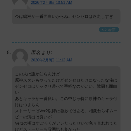
2026年2月8日 10:51 AM
今は鳴潮が一番面白いからね。ゼンゼロは迷走しすぎ
返信
匿名
より:
2026年2月8日 11:12 AM
この人は誰か知らんけど
原神スタレもやってたけどゼンゼロだけになったな俺は
ゼンゼロはサックリ遊べて手軽なのがいい。戦闘も面白
い
あとキャラが一番良い。この中じゃ特に原神のキャラ付
けはつまらん
ストーリーはVer2以降は微妙ではある。相変わらずムー
ビーの演出は良いが
Ver1の頃はすごろくがアレだったせいで色々言われてた
けどストーリーも雰囲気も良かった