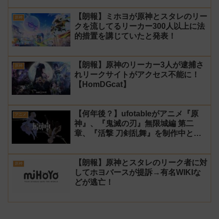
【朗報】ミホヨが原神とスタレのリー
原神
クを流してるリーカー300人以上に法
的措置を講じていたと発表！
【朗報】原神のリーカー3人が逮捕さ
原神
れリークサイトがアクセス不能に！
【HomDGcat】
【何年後？】ufotableがアニメ『原
アニメ
神』、『鬼滅の刃』無限城編 第二
章、『活撃 刀剣乱舞』を制作中と発
表！
【朗報】原神とスタレのリーク者に対
原神
してホヨバースが提訴→有名WIKIな
どが逃亡！