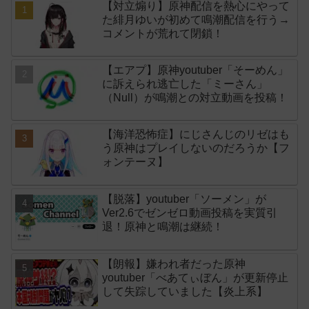
【対立煽り】原神配信を熱心にやって
た緋月ゆいが初めて鳴潮配信を行う→
コメントが荒れて閉鎖！
【エアプ】原神youtuber「そーめん」
に訴えられ逃亡した「ミーさん」
（Null）が鳴潮との対立動画を投稿！
【海洋恐怖症】にじさんじのリゼはも
う原神はプレイしないのだろうか【フ
ォンテーヌ】
【脱落】youtuber「ソーメン」が
Ver2.6でゼンゼロ動画投稿を実質引
退！原神と鳴潮は継続！
【朗報】嫌われ者だった原神
youtuber「べあてぃぼん」が更新停止
して失踪していました【炎上系】