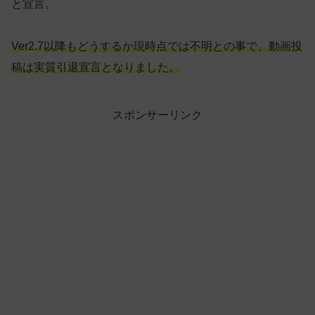
と宣言。
Ver2.7以降もどうするか現時点では不明との事で、動画
投
稿は
実質引退宣言となりました。
スポンサーリンク