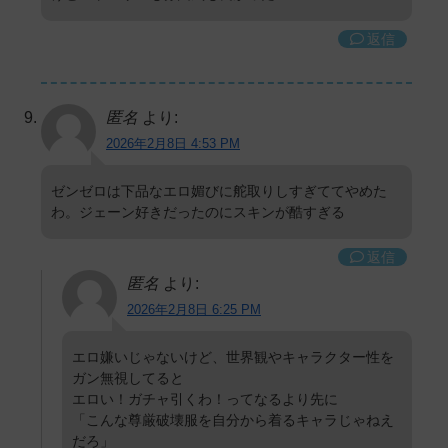
返信
匿名
より:
2026年2月8日 4:53 PM
ゼンゼロは下品なエロ媚びに舵取りしすぎててやめた
わ。ジェーン好きだったのにスキンが酷すぎる
返信
匿名
より:
2026年2月8日 6:25 PM
エロ嫌いじゃないけど、世界観やキャラクター性を
ガン無視してると
エロい！ガチャ引くわ！ってなるより先に
「こんな尊厳破壊服を自分から着るキャラじゃねえ
だろ」