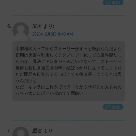
返信
匿名
より:
2026年2月8日 9:40 AM
衛非地区入ってからストーリーがずっと微妙なんだよな
初期は災害を利用してテクノロジー化してる世界観だっ
たのが、魔法ファンタジーみたいになって、ストーリー
自体も悲しき過去系の辛い話ばっかりになってしまった
ただ開発も自覚してるっぽくて今後改善してくるとは思
うんだけど
ただ、キャラはこれ系ではタコとかウサギとか太ももめ
っちゃ太いロボとか攻めてて面白い
返信
匿名
より: