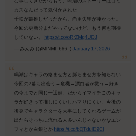
な事してきたからもう、鳴潮のストーリーはゴミ
カスなんだって気付かされた
千咲が最推しだったから、尚更失望が凄かった。
今回の更新分まだやってないけど、もう何も期待
していない。
https://t.co/oRrZMq4UDJ
— みんみ (@MINMI_666_)
January 17, 2026
鳴潮はキャラの絡ませ方と膨らませ方を知らない
今回の2幕も出会う→危機→漂白者が救う→好き
の今までと同じ一辺倒。だからイマイチこのキャ
ラが好きって推しにくいしハマりにくい。今後の
後発でキャラクターを大事にしてくれるゲームが
出たらそっちに流れる人多いんじゃないかなエン
フィとか白銀とか
https://t.co/bQTdulD9CI