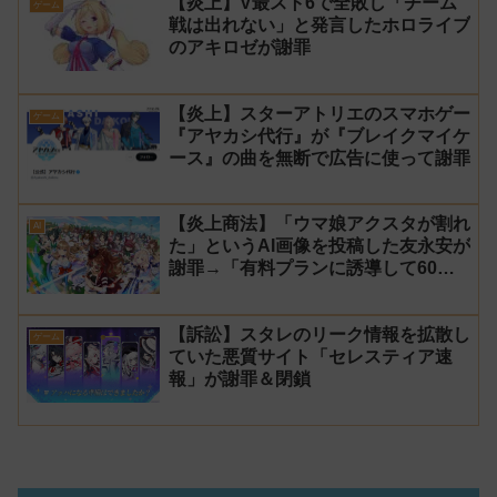
【炎上】V最スト6で全敗し「チーム
ゲーム
戦は出れない」と発言したホロライブ
のアキロゼが謝罪
【炎上】スターアトリエのスマホゲー
ゲーム
『アヤカシ代行』が『ブレイクマイケ
ース』の曲を無断で広告に使って謝罪
【炎上商法】「ウマ娘アクスタが割れ
AI
た」というAI画像を投稿した友永安が
謝罪→「有料プランに誘導して60万
円儲かった」と発言し規約違反のウマ
娘エロイラストをリポスト！
【訴訟】スタレのリーク情報を拡散し
ゲーム
ていた悪質サイト「セレスティア速
報」が謝罪＆閉鎖