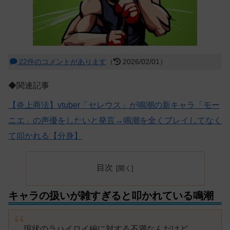
22件のコメントがあります
（
2026/02/01）
◆関連記事
【炎上商法】vtuber「セレウス」が鳴潮の新キャラ「モー
ニエ」の声優をしたいと発言→鳴潮を全くプレイしてなく
て叩かれる【分身】
目次
キャラの扱いが雑すぎると叩かれている鳴潮
現状のラハイロイ編に対する不満なんだけど