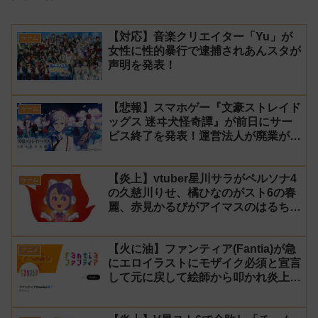
【対応】音楽クリエイター「Yu」が
ゲーム
女性に性的暴行で逮捕されあんスタが
声明を発表！
【悲報】スマホゲー『文豪ストレイド
ゲーム
ッグス 迷ヰ犬怪奇譚』が前日にサー
ビス終了を発表！運営法人が廃業が原
因
【炎上】vtuber星川サラがペルソナ4
ゲーム
の久慈川りせ、橘ひなのがスト6の春
麗、赤見かるびがアイマスのはるちは
みきとコラボすると発表され叩かれる
【火に油】ファンティア(Fantia)が急
アニメ
にエロイラストにモザイク必須と宣言
して元に戻して絵師から叩かれ炎上し
た件について長文で言い訳！【警察】