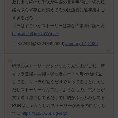
差し出し続けた千咲が学園の非常事態に一切の連
絡も取らず存在が消えてるのは流石に違和感すご
すぎるだろ
グラはすごいがストーリーは雑なの素直に認めろ
https://t.co/GgkDuVwusH
— K2248 (@K2248452829)
January 17, 2026
鳴潮のストーリーがクソつまらん理由がこれ。新
キャラ登場→共闘→現地妻ルートを毎ver繰り返
してる。キャラが違うだけでやってることは同じ
だしストーリーなんてないようなもの。主人公が
文字通り漂泊してるだけで目的がふわふわしてる
PGRはちゃんとしたストーリーがあるのにどうし
て…
https://t.co/EO5BEgvoq0