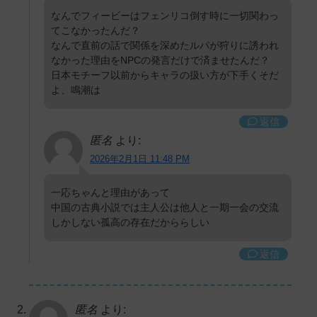
なんでフィービーはフェンリコ倒す時に一切関わっ
てこなかったんだ？
なんで直前の話で関係を深めたルパが狩りに誘われ
なかった理由をNPCの発言だけで済ませたんだ？
日本モチーフ以前からキャラの扱い方が下手くそだ
よ、鳴潮は
返信
匿名
より:
2026年2月1日 11:48 PM
一応ちゃんと理由があって
中国の古典小説では主人公は他人と一期一会の交流
しかしない孤高の存在だかららしい
返信
匿名
より: