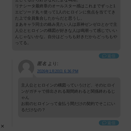
リナシータ最終章のオールスター感はこれまでずっと1
エピソード丸々使って1人のヒロインに焦点を当ててき
た上で全員集合したからだと思うし。
まあキャラ同士の絡み見たい人は原神ゼンゼロとかで主
人公とヒロインの構図が好きな人は鳴潮って感じでいい
んじゃないかな。自分はどっちも好きだからどっちもや
ってる。
返信
匿名
より:
2026年1月20日 6:36 PM
主人公とヒロインの構図っていうけど、そのヒロイ
ンがガチャで排出される期間終わると関係終わるじ
ゃん
お前のヒロインって金払う間だけの契約でそこにい
るだけなの？
返信