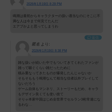
2026年1月19日 8:29 PM
鳴潮は最初からキャラクターの扱い適当なのにそこに不
満な人は今まで何見てたんだ
エアプかよと思ってしまうわ
返信
匿名
より:
2026年1月19日 8:38 PM
雑な扱いが続いた中でもついてきてくれたファンが
雑って騒ぐくらい雑だったために
積み重なってきたものが爆発したんじゃないか
そもそももう鳴潮なんて相当な信者以外プレイして
ないだろう
ゲーム自体もマンネリ、ストーリーもだめ、キャラ
もデザイン良くても使い捨て
そりゃ本家中国はじめ全世界でセルラン3桁常連にな
るわな…