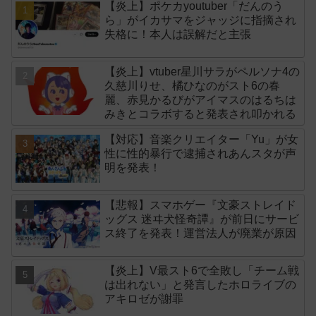
【炎上】ポケカyoutuber「だんのう
ら」がイカサマをジャッジに指摘され
失格に！本人は誤解だと主張
【炎上】vtuber星川サラがペルソナ4の
久慈川りせ、橘ひなのがスト6の春
麗、赤見かるびがアイマスのはるちは
みきとコラボすると発表され叩かれる
【対応】音楽クリエイター「Yu」が女
性に性的暴行で逮捕されあんスタが声
明を発表！
【悲報】スマホゲー『文豪ストレイド
ッグス 迷ヰ犬怪奇譚』が前日にサービ
ス終了を発表！運営法人が廃業が原因
【炎上】V最スト6で全敗し「チーム戦
は出れない」と発言したホロライブの
アキロゼが謝罪