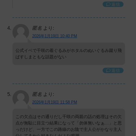
返信
匿名
より:
2026年1月19日 10:40 PM
公式イベで千咲の着ぐるみがホタルのぬいぐるみ蹴り飛
ばすしまともな話題がない
返信
匿名
より:
2026年1月19日 11:58 PM
この欠点はその通りだし千咲の両親の話の処理はその欠
点が無駄に目立つ結果になって「勿体無いなぁ…」と思
っだけど、一方でこの路線のお陰で主人公がかなり主人
公してるから好きなんだよな鳴潮。