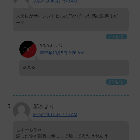
2025年10月5日 7:40 AM
スタレがサイレントヒルのPVパクった感の記事まだ
ー？
返信
menu
より:
2025年10月5日 9:26 AM
💢💢💢
返信
匿名
より:
2025年10月5日 7:46 AM
しょーもなw
煽った側が顔真っ赤にして晒してるだけやんけ