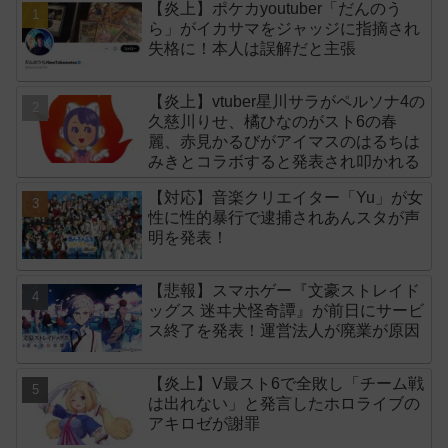
【炎上】ポケカyoutuber「だんのう
ら」がイカサマをジャッジに指摘され
失格に！本人は誤解だと主張
【炎上】vtuber星川サラがペルソナ4の
久慈川りせ、橘ひなのがスト6の春
麗、赤見かるびがアイマスのはるちは
みきとコラボすると発表され叩かれる
【対応】音楽クリエイター「Yu」が女
性に性的暴行で逮捕されあんスタが声
明を発表！
【悲報】スマホゲー『文豪ストレイド
ッグス 迷ヰ犬怪奇譚』が前日にサービ
ス終了を発表！運営法人が廃業が原因
【炎上】V最スト6で全敗し「チーム戦
は出れない」と発言したホロライブの
アキロゼが謝罪