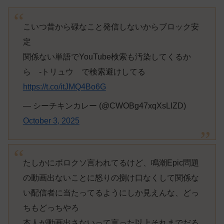
こいつ昔から碌なこと発信しないからブロック安
定
関係ない単語でYouTube検索も汚染してくるか
ら -トリュウ で検索避けしてる
https://t.co/itJMQ4Bo6G
— シーチキンカレー (@CWOBg47xqXsLIZD)
October 3, 2025
たしかにボロクソ言われてるけど、鳴潮Epic問題
の動画出ないことに怒りの捌け口なくして関係な
い配信者に当たってるようにしか見えんな、どっ
ちもどっちやろ
本人が動画出さないって言った以上それまでだろ