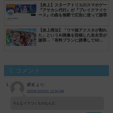
【炎上】スターアトリエのスマホゲー
ゲーム
『アヤカシ代行』が『ブレイクマイケ
ース』の曲を無断で広告に使って謝罪
【炎上商法】「ウマ娘アクスタが割れ
AI
た」というAI画像を投稿した友永安が
謝罪→「有料プランに誘導して60万
円儲かった」と発言し規約違反のウマ
娘エロイラストをリポスト！
コメント
匿名
より:
2025年10月5日 12:34 AM
そんなイラつくものなんだ