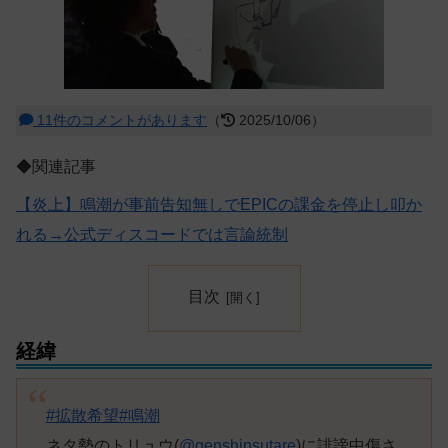
11件のコメントがあります
（
2025/10/06）
◆関連記事
【炎上】鳴潮が事前告知無しでEPICの課金を停止し叩か
れる→公式ディスコードでは言論統制
目次
経緯
#拡散希望
#鳴潮
ネタ勢のトリュウ(
@genshinsutare
)に誹謗中傷さ