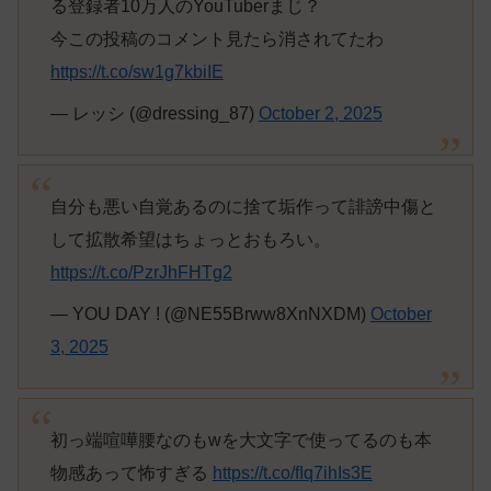
る登録者10万人のYouTuberまじ？
今この投稿のコメント見たら消されてたわ
https://t.co/sw1g7kbiIE
— レッシ (@dressing_87)
October 2, 2025
自分も悪い自覚あるのに捨て垢作って誹謗中傷と
して拡散希望はちょっとおもろい。
https://t.co/PzrJhFHTg2
— YOU DAY ! (@NE55Brww8XnNXDM)
October
3, 2025
初っ端喧嘩腰なのもwを大文字で使ってるのも本
物感あって怖すぎる
https://t.co/fIq7ihIs3E