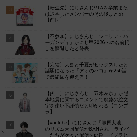
【転生先】にじさんじVTAを卒業また
は退学したメンバーのその後まとめ
【前世】
【不参加】にじさんじ「シェリン・バ
ーガンディ」がにじ甲2026への名前貸
しを辞退したと発表
【完結】大喜と千夏がセックスしたと
話題になった『アオのハコ』が250話
で最終回を迎える！
【炎上】にじさんじ「五木左京」が熊
本地震に関するコメントで廃墟の絵文
字を使い不謹慎だと叩かれる【コンプ
ラ】
【youtube】にじさんじ「塚原大地」
のリズム天国配信がBANされ、ライバ
ーたちが次々と配信を延期→イブラヒ