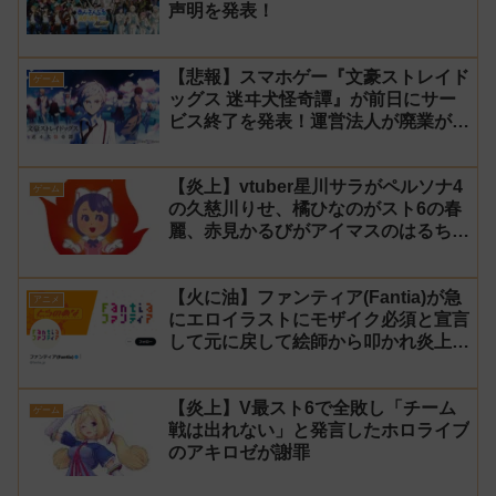
声明を発表！
【悲報】スマホゲー『文豪ストレイド
ゲーム
ッグス 迷ヰ犬怪奇譚』が前日にサー
ビス終了を発表！運営法人が廃業が原
因
【炎上】vtuber星川サラがペルソナ4
ゲーム
の久慈川りせ、橘ひなのがスト6の春
麗、赤見かるびがアイマスのはるちは
みきとコラボすると発表され叩かれる
【火に油】ファンティア(Fantia)が急
アニメ
にエロイラストにモザイク必須と宣言
して元に戻して絵師から叩かれ炎上し
た件について長文で言い訳！【警察】
【炎上】V最スト6で全敗し「チーム
ゲーム
戦は出れない」と発言したホロライブ
のアキロゼが謝罪