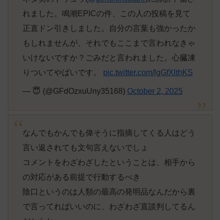
れました。鳴潮EPICの件、この人の投稿を見て
正直ドン引きしました。自分の言葉も強かったか
もしれませんが、それでもここまで言われなきゃ
いけないですか？ごみだと言われました。心臓凍
りついてやばいです。
pic.twitter.com/lgGfXlthKS
— 😇 (@GFdOzxuUny35168)
October 2, 2025
なんでもかんでも偉そうに指摘してくる人はどう
言い返されても文句言えないでしょ
コメントをわざわざしたということは、相手から
の対応がある前提で行動するべき
陰口というのは人類の最高の発明品なんだから裏
で言ってればいいのに、わざわざ直談判してるん