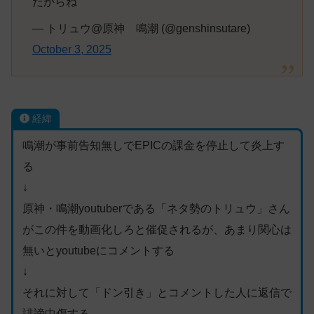
だからね
— トリュウ@原神 鳴潮 (@genshinsutare)
October 3, 2025
経緯
鳴潮が事前告知無しでEPICの課金を停止して炎上す
る
↓
原神・鳴潮youtuberである「ネタ勢のトリュウ」さん
がこの件を動画化しろと催促されるが、あまり関心は
無いとyoutubeにコメントする
↓
それに対して「ドン引き」とコメントした人に返信で
誹謗中傷する