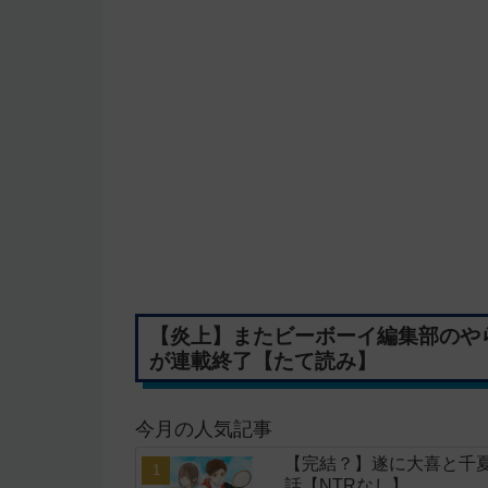
【炎上】またビーボーイ編集部のや
が連載終了【たて読み】
今月の人気記事
【完結？】遂に大喜と千夏
話【NTRなし】