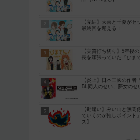
【完結】大喜と千夏がセッ
最終回を迎える！
【実質打ち切り】5年後
長を頑張っていた『ひまて
【炎上】日本三國の作者
BL同人のせい、夢女の
【勘違い】みい山と無関
ていくのが推しポイント
ス】