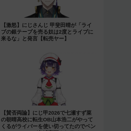
【激怒】にじさんじ 甲斐田晴が「ライ
ブの銀テープを売る奴は2度とライブに
来るな」と発言【転売ヤー】
【賛否両論】にじ甲2026で七瀬すず菜
の朝晴高校に転生OB山本浩二がやって
くるがライバーを使い切ってたのでベン