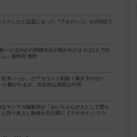
クスしたと話題になった『アオのハコ』が250話で
の殿一とほのかの同棲生活が描かれひまりは1人で社
ん』最終回 感想
「松木いっか」がアカウント削除！腐女子のせい、
せいと騒がれるが、決定的な原因は不明
係なヤンマガ編集部が「みいちゃんが人として堕ち
」と語り炎上し動画を非公開に【マガポケ シリウ