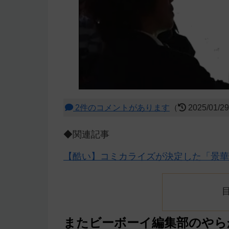
2件のコメントがあります
（
2025/01/2
◆関連記事
【酷い】コミカライズが決定した「景華
またビーボーイ編集部のやら