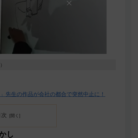
9）
」先生の作品が会社の都合で突然中止に！
目次
かし