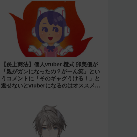
【炎上商法】個人vtuber 欖式 卯美優が
「親がガンになったの？がーん笑」とい
うコメントに「そのギャグうける！」と
返せないとvtuberになるのはオススメし
ないと投稿し叩かれる