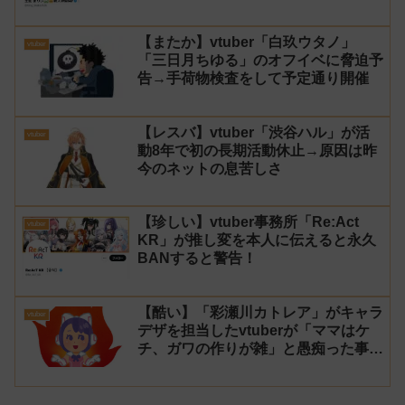
【またか】vtuber「白玖ウタノ」
vtuber
「三日月ちゆる」のオフイベに脅迫予
告→手荷物検査をして予定通り開催
【レスバ】vtuber「渋谷ハル」が活
vtuber
動8年で初の長期活動休止→原因は昨
今のネットの息苦しさ
【珍しい】vtuber事務所「Re:Act
vtuber
KR」が推し変を本人に伝えると永久
BANすると警告！
【酷い】「彩瀬川カトレア」がキャラ
vtuber
デザを担当したvtuberが「ママはケ
チ、ガワの作りが雑」と愚痴った事が
話題に