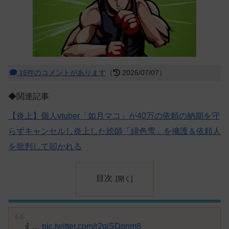
16件のコメントがあります
（
2026/07/07）
◆関連記事
【炎上】個人vtuber「如月マコ」が40万の依頼の納期を守
らずキャンセルし炎上した絵師「緋色雪」を擁護＆依頼人
を批判して叩かれる
目次
え…
pic.twitter.com/r2gjSDgnm8