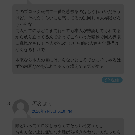
このブロック報告で一番迷惑被るのはしぐれういだろう
けど、その次ぐらいに迷惑してるのは同じ同人界隈だろ
うからな
同人ってのはどこまで行っても本人が黙認してくれてる
から成り立ってるんであってこういった騒動で同人界隈
に嫌気がさして本人がNGだしたら他の人達も全員描け
なくなるわけで
本来なら本人の目にはいらないところでひっそりやるは
ずの内容なのを忘れてる人が増えてる気がする
返信
匿名
より:
2026年7月5日 6:18 PM
際どいってエロ絵じゃなくてそういう方面かよ
おもんない上に無駄な火種ばら撒きかねないんだったら