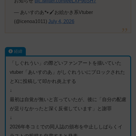
お知らせ
pic.twitter.com/eeLXP9oSH7
— あいすのあ🐾🖌️お絵かき系Vtuber
(@icenoa1011)
July 4, 2026
経緯
「しぐれうい」の際どいファンアートを描いていた
vtuber「あいすのあ」がしぐれういにブロックされた
とXに投稿して叩かれ炎上する
↓
最初は自覚が無いと言っていたが、後に「自分の配慮
が足りなかったと深く反省しています」と謝罪
↓
2026年冬コミでの同人誌の頒布を中止ししばらくイ
ラストの投稿を自粛すると発表