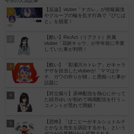
今月の人気記事
【反論】vtuber「ナガレ」が情報漏洩
やグループの輪を乱す行為で『びじぱ
と』を脱退！
【酷い】Re:Act（リアクト）所属
vtuber「花鋏キョウ」が半年前に卒業
していた事が判明！
【酷い】「彩瀬川カトレア」がキャラ
デザを担当したvtuberが「ママはケ
チ、ガワの作りが雑」と愚痴った事が
話題に
【対立煽り】原神配信を熱心にやって
た緋月ゆいが初めて鳴潮配信を行う→
コメントが荒れて閉鎖！
【恐怖】「ぽこピーがキルシュトルテ
とかなえ先生を訴訟するかも」という
デマが企業勢Vから拡散される