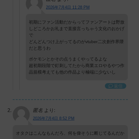
2026年7月4日 11:28 PM
初期にファン活動だからってファンアートは野放
しどころかお礼まで直接言っちゃう文化のおかげ
で
どんどんつけ上がってるのがvtuber二次創作界隈
だと思うわ
ポケモンとかその点うまくやってるよな
超初期段階で釘刺してたから商業エロやるやつ作
品規模考えても他の作品より極端に少ないし
返信
匿名
より:
2026年7月4日 8:52 PM
オタクはこんなもんだろ、何を偉そうに断じてるんだか