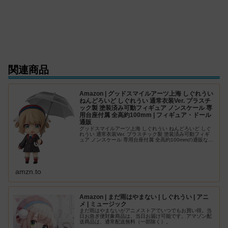
関連商品
Amazon | グッドスマイルアーツ上海 しぐれうい
ねんどろいど しぐれうい 通常衣装Ver. プラスチ
ック製 塗装済み可動フィギュア ノンスケール 専
用台座付属 全高約100mm | フィギュア・ドール
通販
グッドスマイルアーツ上海 しぐれうい ねんどろいど しぐ
れうい 通常衣装Ver. プラスチック製 塗装済み可動フィギ
ュア ノンスケール 専用台座付属 全高約100mmの通販なら
アマゾン。フィギュア・ドールの人気ランキング、レビュ
ーも充実。最…
amzn.to
Amazon | まだ雨はやまない | しぐれうい | アニ
メ | ミュージック
まだ雨はやまないがアニメストアでいつでもお買い得。当
日お急ぎ便対象商品は、当日お届け可能です。アマゾン配
送商品は、通常配送無料（一部除く）。