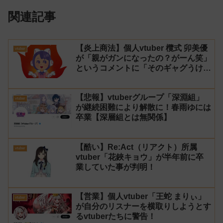
関連記事
【炎上商法】個人vtuber 欖式 卯美優
vtuber
が「親がガンになったの？がーん笑」
というコメントに「そのギャグうけ
る！」と返せないとvtuberになるの
はオススメしないと投稿し叩かれる
【悲報】vtuberグループ「深淵組」
vtuber
が継続困難により解散に！春雨ゆには
卒業【深層組とは無関係】
【酷い】Re:Act（リアクト）所属
vtuber
vtuber「花鋏キョウ」が半年前に卒
業していた事が判明！
【営業】個人vtuber「王蛇 まりぃ」
vtuber
が自分のリスナーを横取りしようとす
るvtuberたちに警告！