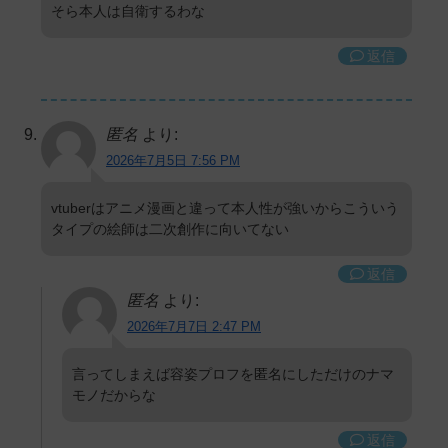
そら本人は自衛するわな
返信
匿名
より:
2026年7月5日 7:56 PM
vtuberはアニメ漫画と違って本人性が強いからこういう
タイプの絵師は二次創作に向いてない
返信
匿名
より:
2026年7月7日 2:47 PM
言ってしまえば容姿プロフを匿名にしただけのナマ
モノだからな
返信