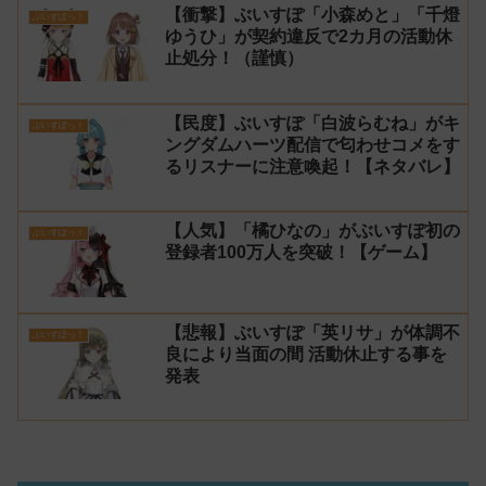
【衝撃】ぶいすぽ「小森めと」「千燈
ぶいすぽっ！
ゆうひ」が契約違反で2カ月の活動休
止処分！（謹慎）
【民度】ぶいすぽ「白波らむね」がキ
ぶいすぽっ！
ングダムハーツ配信で匂わせコメをす
るリスナーに注意喚起！【ネタバレ】
【人気】「橘ひなの」がぶいすぽ初の
ぶいすぽっ！
登録者100万人を突破！【ゲーム】
【悲報】ぶいすぽ「英リサ」が体調不
ぶいすぽっ！
良により当面の間 活動休止する事を
発表