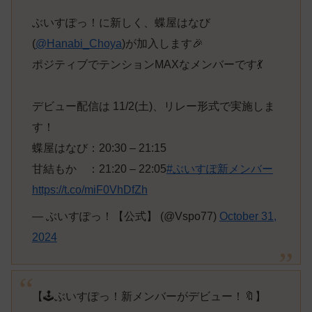
ぶいすぽっ！に新しく、蝶屋はなび
(
@Hanabi_Choya
)が加入します🎉
ポジティブでテンションMAXなメンバーです💃
デビュー配信は 11/2(土)、リレー形式で実施しま
す！
蝶屋はなび：20:30 – 21:15
甘結もか ：21:20 – 22:05
#ぶいすぽ新メンバー
https://t.co/miF0VhDfZh
— ぶいすぽっ！【公式】 (@Vspo77)
October 31,
2024
【🕹️ぶいすぽっ！新メンバーがデビュー！🔖】