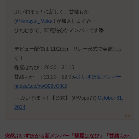
ぶいすぽっ！に新しく、甘結もか
(
@Amayui_Moka
) が加入します🎉
ひたむきで、研究熱心なメンバーです📚️
デビュー配信は 11/2(土)、リレー形式で実施しま
す！
蝶屋はなび：20:30 – 21:15
甘結もか ：21:20 – 22:05
#ぶいすぽ新メンバー
https://t.co/nwQ99vGlK2
— ぶいすぽっ！【公式】 (@Vspo77)
October 31,
2024
突然ぶいすぽから新メンバー「蝶屋はなび」「甘結もか」