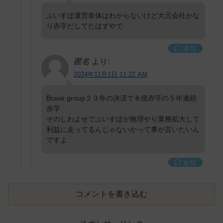
ぶいすぽ運営単体はわからないけど大元会社かな
り赤字だしてたはずやで
返信
匿名
より:
2024年11月1日 11:22 AM
Brave group２３年の決済で８億赤字の５年連続
赤字
そのしわよせでぶいすぽが無理やり業務拡大して
利益に走ってるんじゃないかって事が言いたいん
ですよ
返信
コメントを書き込む