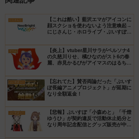
【これは酷い】藍沢エマがアイコンに
にじさんじ
顔スクショを使わないよう注意喚起→
にじさんじ・ホロライブ・ぶいすぽ
vtuberのイラストを大量に無断でア
イコンに使用したライバー事務所
【炎上】vtuber星川サラがペルソナ4
「NeoBright（ネオブライト）」が謝
ゲーム
の久慈川りせ、橘ひなのがスト6の春
罪！
麗、赤見かるびがアイマスのはるちは
みきとコラボすると発表され叩かれる
【忘れてた】賛否両論だった「ぶいす
ぶいすぽっ！
ぽ長編アニメプロジェクト」が延期に
なり全額返金！
【悲報】ぶいすぽ「小森めと」「千燈
ぶいすぽっ！
ゆうひ」が契約違反で活動休止処分と
なり周年記念配信とグッズ販売が中
止！