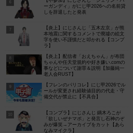
【不参加】にじさんじ「シェリン・バ
ーガンディ」がにじ甲2026への名前貸
しを辞退したと発表
【炎上】にじさんじ「五木左京」が熊
本地震に関するコメントで廃墟の絵文
字を使い不謹慎だと叩かれる【コンプ
ラ】
【炎上】配信者「おえちゃん」が布団
ちゃんや任天堂規約や好き嫌い.comの
事などについて謝罪＆説明【加藤純一
老人会RUST】
【フレンのパリコレ】にじ甲2026でル
ールが変更され経験値目的の代走・守
備交代が禁止に【不具合】
【コンプラ】にじさんじ 鏑木ろこが
「欲しいぜナマポ」と発言し石神のぞ
みが爆笑→アーカイブをカット【あら
なみマイクラ】