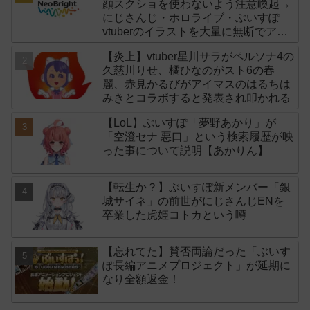
顔スクショを使わないよう注意喚起→
にじさんじ・ホロライブ・ぶいすぽ
vtuberのイラストを大量に無断でアイ
コンに使用したライバー事務所
【炎上】vtuber星川サラがペルソナ4の
「NeoBright（ネオブライト）」が謝
久慈川りせ、橘ひなのがスト6の春
罪！
麗、赤見かるびがアイマスのはるちは
みきとコラボすると発表され叩かれる
【LoL】ぶいすぽ「夢野あかり」が
「空澄セナ 悪口」という検索履歴が映
った事について説明【あかりん】
【転生か？】ぶいすぽ新メンバー「銀
城サイネ」の前世がにじさんじENを
卒業した虎姫コトカという噂
【忘れてた】賛否両論だった「ぶいす
ぽ長編アニメプロジェクト」が延期に
なり全額返金！