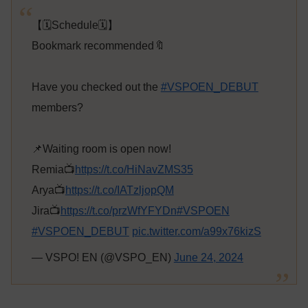
【🗓️Schedule🗓️】
Bookmark recommended🔖
Have you checked out the
#VSPOEN_DEBUT
members?
📌Waiting room is open now!
Remia📺
https://t.co/HiNavZMS35
Arya📺
https://t.co/IATzljopQM
Jira📺
https://t.co/przWfYFYDn
#VSPOEN
#VSPOEN_DEBUT
pic.twitter.com/a99x76kizS
— VSPO! EN (@VSPO_EN)
June 24, 2024