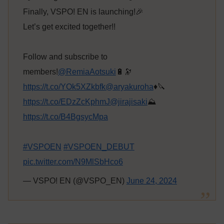
Finally, VSPO! EN is launching!🎉
Let’s get excited together!!
Follow and subscribe to
members!
@RemiaAotsuki
🔋🔭
https://t.co/YOk5XZkbfk
@aryakuroha
♦️🔪
https://t.co/EDzZcKphmJ
@jirajisaki
⛰️
https://t.co/B4BgsycMpa
#VSPOEN
#VSPOEN_DEBUT
pic.twitter.com/N9MlSbHco6
— VSPO! EN (@VSPO_EN)
June 24, 2024