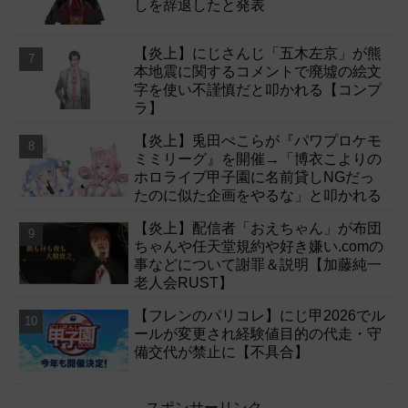
しを辞退したと発表
【炎上】にじさんじ「五木左京」が熊
本地震に関するコメントで廃墟の絵文
字を使い不謹慎だと叩かれる【コンプ
ラ】
【炎上】兎田ぺこらが『パワプロケモ
ミミリーグ』を開催→「博衣こよりの
ホロライブ甲子園に名前貸しNGだっ
たのに似た企画をやるな」と叩かれる
【炎上】配信者「おえちゃん」が布団
ちゃんや任天堂規約や好き嫌い.comの
事などについて謝罪＆説明【加藤純一
老人会RUST】
【フレンのパリコレ】にじ甲2026でル
ールが変更され経験値目的の代走・守
備交代が禁止に【不具合】
スポンサーリンク