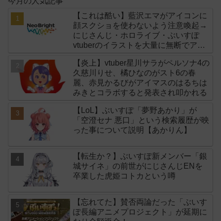
今月の人気記事
【これは酷い】藍沢エマがアイコンに
顔スクショを使わないよう注意喚起→
にじさんじ・ホロライブ・ぶいすぽ
vtuberのイラストを大量に無断でアイ
コンに使用したライバー事務所
【炎上】vtuber星川サラがペルソナ4の
「NeoBright（ネオブライト）」が謝
久慈川りせ、橘ひなのがスト6の春
罪！
麗、赤見かるびがアイマスのはるちは
みきとコラボすると発表され叩かれる
【LoL】ぶいすぽ「夢野あかり」が
「空澄セナ 悪口」という検索履歴が映
った事について説明【あかりん】
【転生か？】ぶいすぽ新メンバー「銀
城サイネ」の前世がにじさんじENを
卒業した虎姫コトカという噂
【忘れてた】賛否両論だった「ぶいす
ぽ長編アニメプロジェクト」が延期に