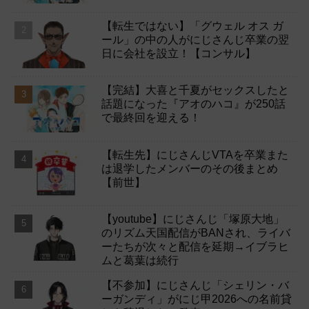
【転生ではない】「グウェル オス ガ
ール」の中の人がにじさんじ卒業の翌
日に会社を設立！【コンサル】
【完結】大喜と千夏がセックスしたと
話題になった『アオのハコ』が250話
で最終回を迎える！
【転生先】にじさんじVTAを卒業また
は退学したメンバーのその後まとめ
【前世】
【youtube】にじさんじ「塚原大地」
のリズム天国配信がBANされ、ライバ
ーたちが次々と配信を延期→イブラヒ
ムと葛葉は続行
【不参加】にじさんじ「シェリン・バ
ーガンディ」がにじ甲2026への名前貸