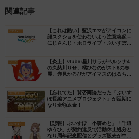
関連記事
【これは酷い】藍沢エマがアイコンに
にじさんじ
顔スクショを使わないよう注意喚起→
にじさんじ・ホロライブ・ぶいすぽ
vtuberのイラストを大量に無断でア
イコンに使用したライバー事務所
【炎上】vtuber星川サラがペルソナ4
「NeoBright（ネオブライト）」が謝
ゲーム
の久慈川りせ、橘ひなのがスト6の春
罪！
麗、赤見かるびがアイマスのはるちは
みきとコラボすると発表され叩かれる
【忘れてた】賛否両論だった「ぶいす
ぶいすぽっ！
ぽ長編アニメプロジェクト」が延期に
なり全額返金！
【悲報】ぶいすぽ「小森めと」「千燈
ぶいすぽっ！
ゆうひ」が契約違反で活動休止処分と
なり周年記念配信とグッズ販売が中