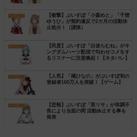
止！
【衝撃】ぶいすぽ「小森めと」「千燈
ぶいすぽっ！
ゆうひ」が契約違反で2カ月の活動休
止処分！（謹慎）
【民度】ぶいすぽ「白波らむね」がキ
ぶいすぽっ！
ングダムハーツ配信で匂わせコメをす
るリスナーに注意喚起！【ネタバレ】
【人気】「橘ひなの」がぶいすぽ初の
ぶいすぽっ！
登録者100万人を突破！【ゲーム】
【悲報】ぶいすぽ「英リサ」が体調不
ぶいすぽっ！
良により当面の間 活動休止する事を
発表