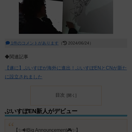
1件のコメントがあります
（
2024/06/24）
◆関連記事
【遂に】ぶいすぽが海外に進出！ぶいすぽENとCNが新た
に設立されました
目次
ぶいすぽEN新人がデビュー
【✨🔊Big Announcement🎮✨】