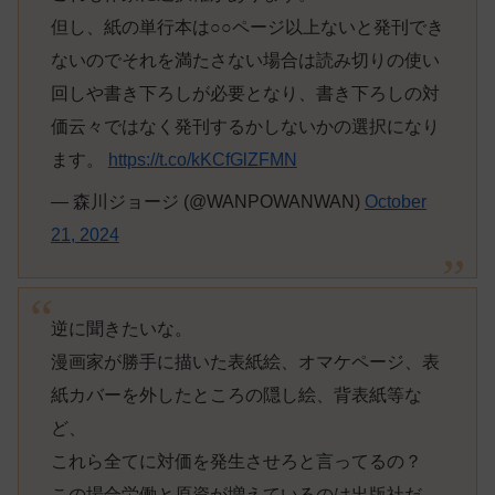
但し、紙の単行本は○○ページ以上ないと発刊でき
ないのでそれを満たさない場合は読み切りの使い
回しや書き下ろしが必要となり、書き下ろしの対
価云々ではなく発刊するかしないかの選択になり
ます。
https://t.co/kKCfGlZFMN
— 森川ジョージ (@WANPOWANWAN)
October
21, 2024
逆に聞きたいな。
漫画家が勝手に描いた表紙絵、オマケページ、表
紙カバーを外したところの隠し絵、背表紙等な
ど、
これら全てに対価を発生させろと言ってるの？
この場合労働と原資が増えているのは出版社だ