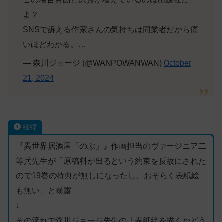
よ？
SNSで訴える作家さんの気持ちは同業者だから痛
いほどわかる。…
— 森川ジョージ (@WANPOWANWAN)
October
21, 2024
経緯
『異世界居酒屋「のぶ」』作画担当のヴァージニア二
等兵先生が「原稿料が出るという約束を反故にされた
ので19巻の特典が無しになったし、おそらく表紙絵
も無い」と暴露
↓
その流れで森川ジョージ先生の「表紙絵を描くかどう