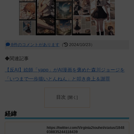
8件のコメントがあります
（
2024/10/23）
◆関連記事
【反AI】絵師「yapo」がAI漫画を褒めた森川ジョージを
「いつまで一歩描いとんねん」と叩き炎上＆謝罪
目次
経緯
https://twitter.com/Virginia2touhei/status/1848
038835244118439