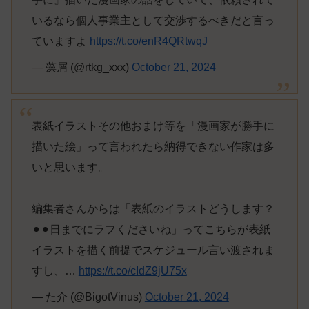
いるなら個人事業主として交渉するべきだと言っ
ていますよ
https://t.co/enR4QRtwqJ
— 藻屑 (@rtkg_xxx)
October 21, 2024
表紙イラストその他おまけ等を「漫画家が勝手に
描いた絵」って言われたら納得できない作家は多
いと思います。
編集者さんからは「表紙のイラストどうします？
⚫︎⚫︎日までにラフくださいね」ってこちらが表紙
イラストを描く前提でスケジュール言い渡されま
すし、…
https://t.co/cIdZ9jU75x
— た介 (@BigotVinus)
October 21, 2024