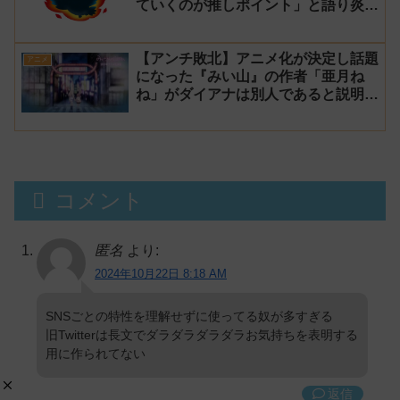
ていくのが推しポイント」と語り炎上
し動画を非公開に【マガポケ シリウ
ス】
【アンチ敗北】アニメ化が決定し話題
アニメ
になった『みい山』の作者「亜月ね
ね」がダイアナは別人であると説明し
炎上
コメント
匿名
より:
2024年10月22日 8:18 AM
SNSごとの特性を理解せずに使ってる奴が多すぎる
旧Twitterは長文でダラダラダラダラお気持ちを表明する
用に作られてない
返信