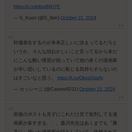
https://t.co/etbxj94H7E
— S_Kuon (@S_9on)
October 21, 2024
対価発生するのが本来正しいに決まってるだろと
いうか、そんな頭おかしいこと言ってるから未だ
にこんな酷い慣習が残っていて他の多くの漫画家
が辛い思いしているのに恥じる気持ちすらないの
はすごいなと思う。
https://t.co/OkxpSjqiAt
— カッシーニ (@Cassini9211)
October 21, 2024
前後のポストも見ずにこれだけ見て批判してる漫
画家が多すぎる、、、森川先生はあくまでも『勝
手に』描いた漫画家の話をしていて、依頼されて