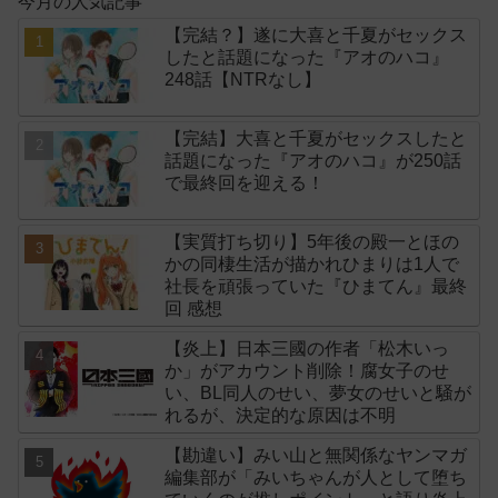
今月の人気記事
【完結？】遂に大喜と千夏がセックス
したと話題になった『アオのハコ』
248話【NTRなし】
【完結】大喜と千夏がセックスしたと
話題になった『アオのハコ』が250話
で最終回を迎える！
【実質打ち切り】5年後の殿一とほの
かの同棲生活が描かれひまりは1人で
社長を頑張っていた『ひまてん』最終
回 感想
【炎上】日本三國の作者「松木いっ
か」がアカウント削除！腐女子のせ
い、BL同人のせい、夢女のせいと騒が
れるが、決定的な原因は不明
【勘違い】みい山と無関係なヤンマガ
編集部が「みいちゃんが人として堕ち