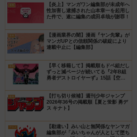
【炎上】マンガワン編集部が未成年へ
漫画
性加害し逮捕された山本章一を起用し
た件で、遂に編集の成田卓哉が謝罪！
【漫画業界の闇】漫画『ヤン先輩』が
漫画
マンガUPとの信頼関係の破綻により
連載中止に【編集部】
【早く移籍して】掲載順もドベ組だし
漫画
ずっと減ページが続いてる『2年B組
勇者デストロイヤーず』15話【空
知】
【打ち切り候補】週刊少年ジャンプ
漫画
2026年36号の掲載順【夏と蛍影 勇デ
ス キナト】
【勘違い】みい山と無関係なヤンマガ
アニメ
編集部が「みいちゃんが人として堕ち