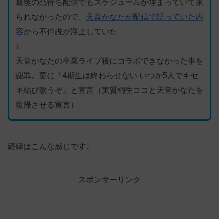
最後の凸待ち配信でもスケジュールが埋まっていて来
られなかったので、
天音かなたが配信で語っていた内
容
から不仲説が浮上していた
↓
天音かなたの卒業ライブ後にコラボできなかった事を
謝罪。更に「4期生は終わらせない いつか5人でキセ
キ結び歌うぞ」と宣言（実質桐生ココと天音かなたを
復帰させる宣言）
経緯はこんな感じです。
スポンサーリンク