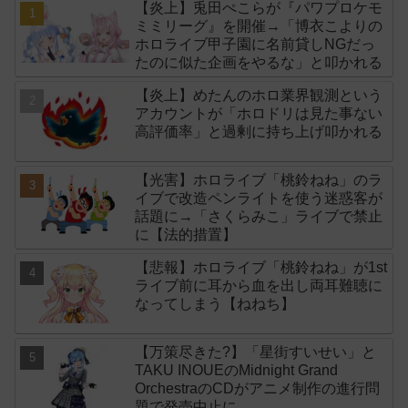
【炎上】兎田ぺこらが『パワプロケモ
ミミリーグ』を開催→「博衣こよりの
ホロライブ甲子園に名前貸しNGだっ
たのに似た企画をやるな」と叩かれる
【炎上】めたんのホロ業界観測という
アカウントが「ホロドリは見た事ない
高評価率」と過剰に持ち上げ叩かれる
【光害】ホロライブ「桃鈴ねね」のラ
イブで改造ペンライトを使う迷惑客が
話題に→「さくらみこ」ライブで禁止
に【法的措置】
【悲報】ホロライブ「桃鈴ねね」が1st
ライブ前に耳から血を出し両耳難聴に
なってしまう【ねねち】
【万策尽きた?】「星街すいせい」と
TAKU INOUEのMidnight Grand
OrchestraのCDがアニメ制作の進行問
題で発売中止に