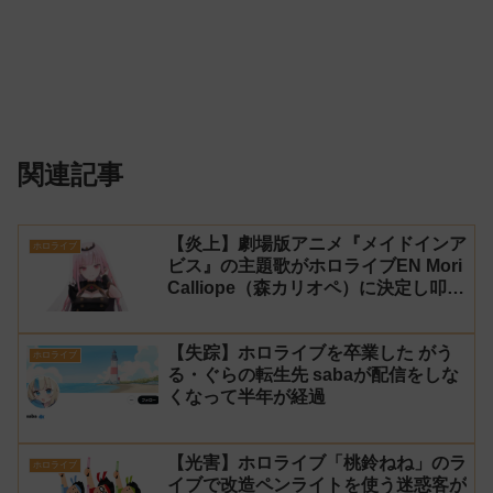
関連記事
【炎上】劇場版アニメ『メイドインア
ホロライブ
ビス』の主題歌がホロライブEN Mori
Calliope（森カリオペ）に決定し叩か
れる
【失踪】ホロライブを卒業した がう
ホロライブ
る・ぐらの転生先 sabaが配信をしな
くなって半年が経過
【光害】ホロライブ「桃鈴ねね」のラ
ホロライブ
イブで改造ペンライトを使う迷惑客が