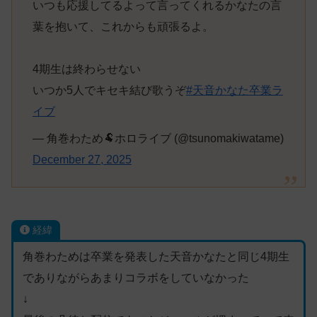
いつも応援してるよって言ってくれるかなたの言
葉を抱いて、これからも頑張るよ。
4期生は終わらせない
いつか5人でキセキ結び歌うぞ
#天音かなた卒業ラ
イブ
— 角巻わため🐏ホロライブ (@tsunomakiwatame)
December 27, 2025
経緯
角巻わためは卒業を発表した天音かなたと同じ4期生
でありながらあまりコラボをしていなかった
↓