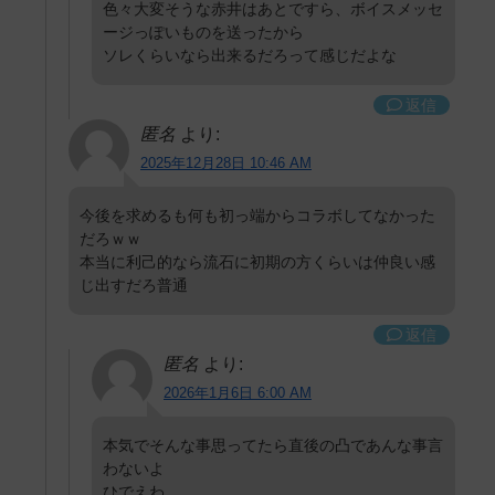
色々大変そうな赤井はあとですら、ボイスメッセ
ージっぽいものを送ったから
ソレくらいなら出来るだろって感じだよな
返信
匿名
より:
2025年12月28日 10:46 AM
今後を求めるも何も初っ端からコラボしてなかった
だろｗｗ
本当に利己的なら流石に初期の方くらいは仲良い感
じ出すだろ普通
返信
匿名
より:
2026年1月6日 6:00 AM
本気でそんな事思ってたら直後の凸であんな事言
わないよ
ひでえわ