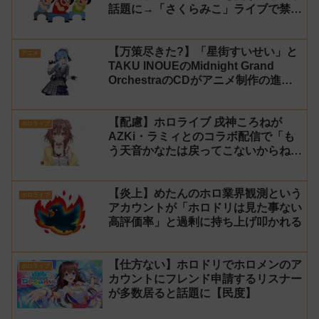
話題に→「さくらみこ」ライブで禁止
に【法的措置】
【万策尽きた?】「星街すいせい」と
アニメ
TAKU INOUEのMidnight Grand
OrchestraのCDがアニメ制作の進行
問題で発売中止に
【配慮】ホロライブ 戌神ころねが
ホロライブ
AZKi・ラミィとのコラボ配信で「も
う天音かなたは戻ってこないからね」
と発言した事について謝罪
【炎上】めたんのホロ業界観測という
ホロライブ
アカウントが「ホロドリは見た事ない
高評価率」と過剰に持ち上げ叩かれる
【仕方ない】ホロドリでホロメンのア
ホロライブ
カウントにフレンド申請するリスナー
が多数居ると話題に【民度】