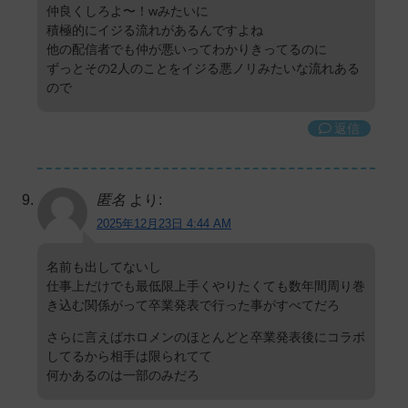
仲良くしろよ〜！wみたいに
積極的にイジる流れがあるんですよね
他の配信者でも仲が悪いってわかりきってるのに
ずっとその2人のことをイジる悪ノリみたいな流れある
ので
返信
匿名
より:
2025年12月23日 4:44 AM
名前も出してないし
仕事上だけでも最低限上手くやりたくても数年間周り巻
き込む関係がって卒業発表で行った事がすべてだろ
さらに言えばホロメンのほとんどと卒業発表後にコラボ
してるから相手は限られてて
何かあるのは一部のみだろ