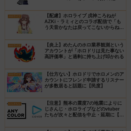
問題で発売中止に
【配慮】ホロライブ 戌神ころねが
ホロライブ
AZKi・ラミィとのコラボ配信で「も
う天音かなたは戻ってこないからね」
と発言した事について謝罪
【炎上】めたんのホロ業界観測という
ホロライブ
アカウントが「ホロドリは見た事ない
高評価率」と過剰に持ち上げ叩かれる
【仕方ない】ホロドリでホロメンのア
ホロライブ
カウントにフレンド申請するリスナー
が多数居ると話題に【民度】
【注意】熊本の震度7の地震によりに
にじさんじ
じさんじ・ホロライブなどのvtuber
たちが次々と配信を中止・延期に【不
謹慎厨】