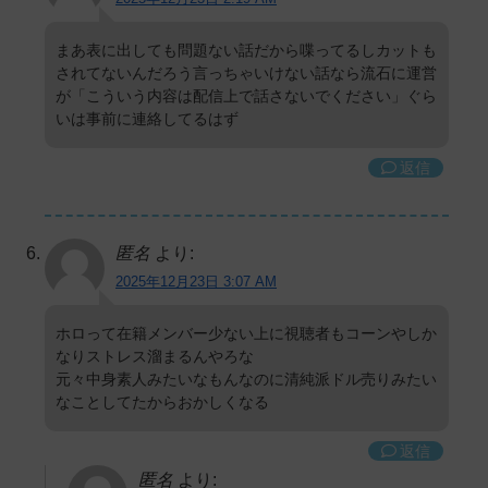
まあ表に出しても問題ない話だから喋ってるしカットも
されてないんだろう言っちゃいけない話なら流石に運営
が「こういう内容は配信上で話さないでください」ぐら
いは事前に連絡してるはず
返信
匿名
より:
2025年12月23日 3:07 AM
ホロって在籍メンバー少ない上に視聴者もコーンやしか
なりストレス溜まるんやろな
元々中身素人みたいなもんなのに清純派ドル売りみたい
なことしてたからおかしくなる
返信
匿名
より: