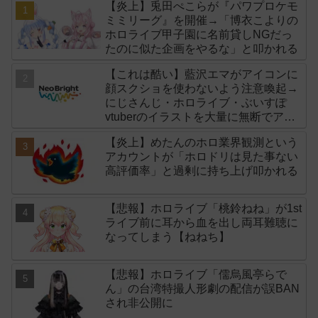
【炎上】兎田ぺこらが『パワプロケモ
ミミリーグ』を開催→「博衣こよりの
ホロライブ甲子園に名前貸しNGだっ
たのに似た企画をやるな」と叩かれる
【これは酷い】藍沢エマがアイコンに
顔スクショを使わないよう注意喚起→
にじさんじ・ホロライブ・ぶいすぽ
vtuberのイラストを大量に無断でアイ
コンに使用したライバー事務所
【炎上】めたんのホロ業界観測という
「NeoBright（ネオブライト）」が謝
アカウントが「ホロドリは見た事ない
罪！
高評価率」と過剰に持ち上げ叩かれる
【悲報】ホロライブ「桃鈴ねね」が1st
ライブ前に耳から血を出し両耳難聴に
なってしまう【ねねち】
【悲報】ホロライブ「儒烏風亭らで
ん」の台湾特撮人形劇の配信が誤BAN
され非公開に