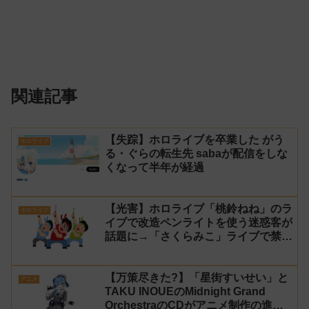
関連記事
【失踪】ホロライブを卒業した がう
ホロライブ
る・ぐらの転生先 sabaが配信をしな
くなって半年が経過
【光害】ホロライブ「桃鈴ねね」のラ
ホロライブ
イブで改造ペンライトを使う迷惑客が
話題に→「さくらみこ」ライブで禁止
に【法的措置】
【万策尽きた?】「星街すいせい」と
アニメ
TAKU INOUEのMidnight Grand
OrchestraのCDがアニメ制作の進行