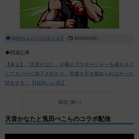
40件のコメントがあります
（
2026/01/05）
◆関連記事
【炎上】「天音かなた」が個人でマネージャーを雇おうと
してカバーに却下されたり、卒業を引き留められなかった
話をする！【NDA へい民】
目次
天音かなたと兎田ぺこらのコラボ配信