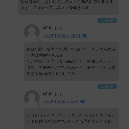
普段は表出しないけどホロメンと箱の利益が相反す
ると、こうやってホロメンを叩き出す
返信
匿名
より:
2025年12月23日 12:41 PM
俺は箱推しな方だと思ってるけど、そいつらの考
え方は理解できねぇ
箱が大事だと言うなら尚のこと、問題はちゃんと
直視して解決されていかねーと、結局いつかは爆
発する爆弾抱えるだけだろ。
返信
匿名
より:
2025年12月23日 1:24 PM
そういう人たちってこう言うケチばかりつけるサ
イトに感化されやすいから本当厄介なんだよね